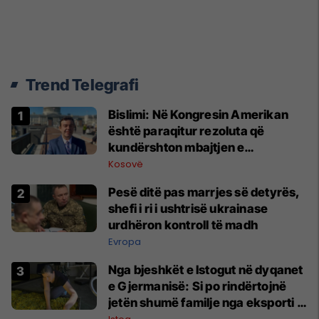
Trend Telegrafi
Bislimi: Në Kongresin Amerikan
është paraqitur rezoluta që
kundërshton mbajtjen e
Asamblesë Parlamentare të
Kosovë
OSBE-së në Beograd
Pesë ditë pas marrjes së detyrës,
shefi i ri i ushtrisë ukrainase
urdhëron kontroll të madh
Evropa
Nga bjeshkët e Istogut në dyqanet
e Gjermanisë: Si po rindërtojnë
jetën shumë familje nga eksporti i