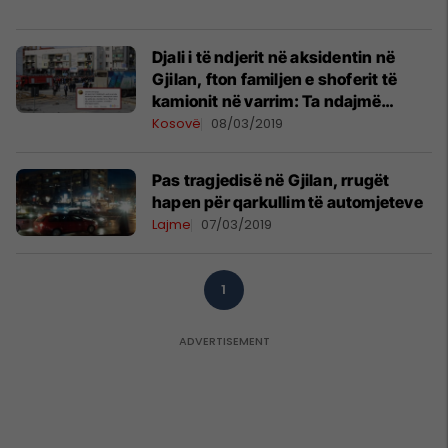
Djali i të ndjerit në aksidentin në
Gjilan, fton familjen e shoferit të
kamionit në varrim: Ta ndajmë
dhimbjen bashkë
Kosovë
08/03/2019
Pas tragjedisë në Gjilan, rrugët
hapen për qarkullim të automjeteve
Lajme
07/03/2019
1