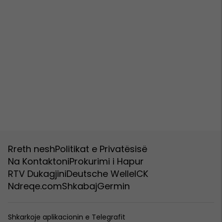
Rreth nesh
Politikat e Privatësisë
Na Kontaktoni
Prokurimi i Hapur
RTV Dukagjini
Deutsche Welle
ICK
Ndreqe.com
Shkabaj
Germin
Shkarkoje aplikacionin e Telegrafit