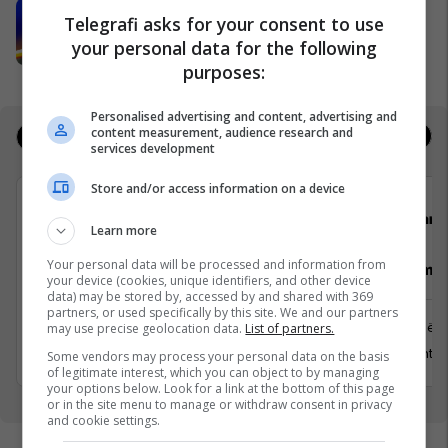
Përjetojeni Sunny Hill Festival 2026
Telegrafi asks for your consent to use
me energjinë e Shell-it
your personal data for the following
Sunny Hill Festival
purposes:
Personalised advertising and content, advertising and
content measurement, audience research and
Jobs
Real Estate
services development
Store and/or access information on a device
Avedo Kosovo
Darda
Learn more
Your personal data will be processed and information from
Recepsioniste
Vozitës me 
your device (cookies, unique identifiers, and other device
data) may be stored by, accessed by and shared with 369
partners, or used specifically by this site. We and our partners
Prishtinë
Prishtinë
may use precise geolocation data.
List of partners.
31 Korrik 2026
13 Gusht 2
Some vendors may process your personal data on the basis
of legitimate interest, which you can object to by managing
your options below. Look for a link at the bottom of this page
or in the site menu to manage or withdraw consent in privacy
and cookie settings.