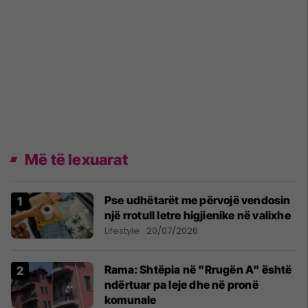
Më të lexuarat
Pse udhëtarët me përvojë vendosin
një rrotull letre higjienike në valixhe
Lifestyle
20/07/2026
Rama: Shtëpia në "Rrugën A" është
ndërtuar pa leje dhe në pronë
komunale