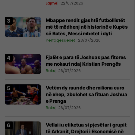
Lajme
22/07/2026
Mbappe rendit gjashtë futbollistët
më të mëdhenj në historinë e Kupës
së Botës, Messi mbetet i dyti
Përfaqësueset
23/07/2026
Fjalët e para të Joshuas pas fitores
me nokaut ndaj Kristian Prengës
Boks
26/07/2026
Vetëm dy raunde dhe miliona euro
në xhep, zbulohet sa fituan Joshua
e Prenga
Boks
26/07/2026
Vëllai iu etiketua si pjesëtar i grupit
të Arkanit, Drejtori i Ekonomisë në