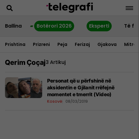
Ballina
Botërori 2026
Eksperti
Të fu
Prishtina
Prizreni
Peja
Ferizaj
Gjakova
Mitrov
Qerim Çoçaj
3 Artikuj
Personat që u përfshinë në
aksidentin e Gjilanit rrëfejnë
momentet e tmerrit (Video)
Kosovë
08/03/2019