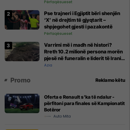
futbollit
Përfaqësueset
Pse trajneri i Egjiptit bëri shenjën
‘X’ në drejtim të gjyqtarit –
shpjegohet gjesti i pazakontë
Përfaqësueset
Varrimi më i madh në histori?
Rreth 10.2 milionë persona morën
pjesë në funeralin e liderit të Iranit
në 1989
Azia
Promo
Reklamo këtu
Oferta e Renault s'ka të ndalur -
përfitoni para finales së Kampionatit
Botëror
Auto Mita