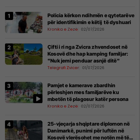
Policia kërkon ndihmën e qytetarëve
për identifikimin e këtij të dyshuari
Kronika e Zezë
02/07/2026
Çifti i ri nga Zvicra zhvendoset në
Kosovë dhe hap kamping familjar:
"Nuk jemi penduar asnjë ditë"
Telegrafi Zvicer
01/07/2026
Pamjet e kamerave zbardhin
përleshjen mes familjarëve ku
mbetën të plagosur katër persona
Kronika e Zezë
02/07/2026
25-vjeçarja shqiptare diplomon në
Danimarkë, punimi për luftën në
Kosovë vlerësohet me notën më të