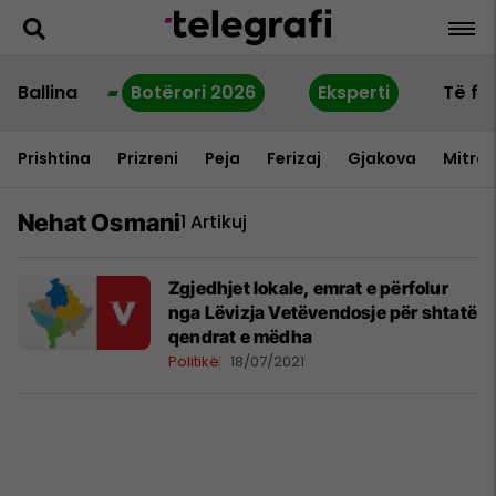
Ballina
Botërori 2026
Eksperti
Të fu
Prishtina
Prizreni
Peja
Ferizaj
Gjakova
Mitrov
Nehat Osmani
1 Artikuj
Zgjedhjet lokale, emrat e përfolur
nga Lëvizja Vetëvendosje për shtatë
qendrat e mëdha
Politikë
18/07/2021