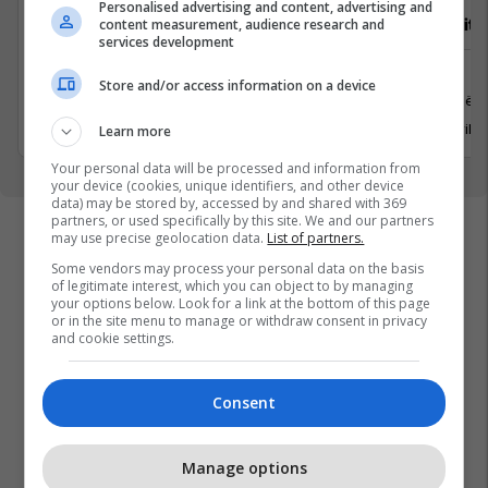
Personalised advertising and content, advertising and
Vozitës B
Video Editor
content measurement, audience research and
services development
Logjistikë
Media
Store and/or access information on a device
Pejë
Prishtinë
12 Korrik 2026
20 Korrik 
Learn more
Your personal data will be processed and information from
your device (cookies, unique identifiers, and other device
data) may be stored by, accessed by and shared with 369
partners, or used specifically by this site. We and our partners
may use precise geolocation data.
List of partners.
Some vendors may process your personal data on the basis
of legitimate interest, which you can object to by managing
your options below. Look for a link at the bottom of this page
or in the site menu to manage or withdraw consent in privacy
and cookie settings.
Consent
Manage options