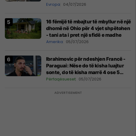
lartë
Evropa
04/07/2026
16 fëmijë të mbajtur të mbyllur në një
dhomë në Ohio për 4 vjet shpëtohen
- tani ata i pret një sfidë e madhe
Amerika
05/07/2026
Ibrahimovic për ndeshjen Francë -
Paraguai: Nëse do të kisha luajtur
sonte, do të kisha marrë 4 ose 5
kartonë të kuq
Përfaqësueset
05/07/2026