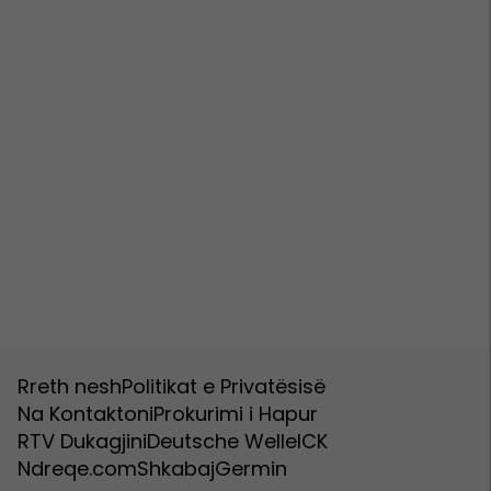
Rreth nesh
Politikat e Privatësisë
Na Kontaktoni
Prokurimi i Hapur
RTV Dukagjini
Deutsche Welle
ICK
Ndreqe.com
Shkabaj
Germin