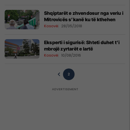
Shqiptarët e zhvendosur nga veriu i
Mitrovicës s’kanë ku të kthehen
Kosovë
28/05/2018
Eksperti i sigurisë: Shteti duhet t’i
mbrojë zyrtarët e lartë
Kosovë
10/08/2016
2