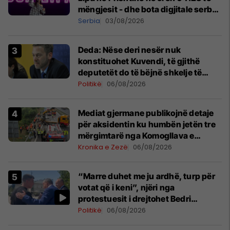
mëngjesit - dhe bota digjitale serbe
shpall gjendjen e luftës
Serbia
03/08/2026
Deda: Nëse deri nesër nuk
konstituohet Kuvendi, të gjithë
deputetët do të bëjnë shkelje të
rëndë kushtetuese
Politikë
06/08/2026
Mediat gjermane publikojnë detaje
për aksidentin ku humbën jetën tre
mërgimtarë nga Komogllava e
Ferizajt
Kronika e Zezë
06/08/2026
“Marre duhet me ju ardhë, turp për
votat që i keni”, njëri nga
protestuesit i drejtohet Bedri
Hamzës
Politikë
06/08/2026