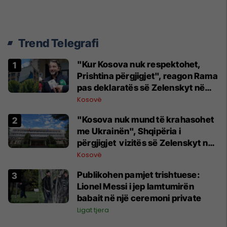
Trend Telegrafi
"Kur Kosova nuk respektohet,
Prishtina përgjigjet", reagon Rama
pas deklaratës së Zelenskyt në
Beograd
Kosovë
"Kosova nuk mund të krahasohet
me Ukrainën", Shqipëria i
përgjigjet vizitës së Zelenskyt në
Serbi
Kosovë
Publikohen pamjet trishtuese:
Lionel Messi i jep lamtumirën
babait në një ceremoni private
Ligat tjera