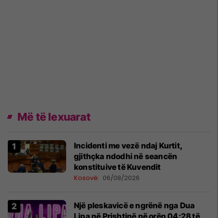
Më të lexuarat
Incidenti me vezë ndaj Kurtit,
gjithçka ndodhi në seancën
konstituive të Kuvendit
Kosovë
06/08/2026
Një pleskavicë e ngrënë nga Dua
Lipa në Prishtinë në orën 04:28 të