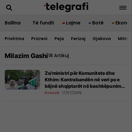
Ballina
Të fundit
Lajme
Botë
Ekono
Prishtina
Prizreni
Peja
Ferizaj
Gjakova
Mitrov
Milazim Gashi
18 Artikuj
Zv/ministri për Komunitete dhe
Kthim: Kontrabandën në veri po e
bëjnë shqiptarët në bashkëpunim
me serbë
Kosovë
17/07/2019