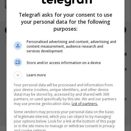
Banka Ekonomike
Telegrafi asks for your consent to use
your personal data for the following
purposes:
Jobs
Real Estate
Personalised advertising and content, advertising and
content measurement, audience research and
services development
GoldenMix
Hebs
Store and/or access information on a device
Teknolog/e për Përpunimin dhe
Staf Restor
Paketimin e Sallatave; Teknolog/e Për
Learn more
Përpunimin e Brumit; Teknolog/e për
Your personal data will be processed and information from
Menaxhimin e Sigurisë së Ushqimit
your device (cookies, unique identifiers, and other device
data) may be stored by, accessed by and shared with 369
15 Gusht 2
partners, or used specifically by this site. We and our partners
Mitrovicë
may use precise geolocation data.
List of partners.
15 Gusht 2026
Some vendors may process your personal data on the basis
of legitimate interest, which you can object to by managing
your options below. Look for a link at the bottom of this page
or in the site menu to manage or withdraw consent in privacy
and cookie settings.