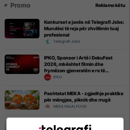
Promo
Reklamo këtu
Konkurset e javës në Telegrafi Jobs:
Mundësi të reja për zhvillimin tuaj
profesional
Telegrafi Jobs
IPKO, Sponsor i Artë i DokuFest
2026, mbështet filmin dhe
frymëzon gjeneratën e re të
krijuesve
IPKO
Pashtetat MEKA - zgjedhje praktike
për mëngjes, piknik dhe rrugë
MEKA HALAL FOOD
A po don me rrnu n’deti? Kursimet
mund t’ju sjellin një banesë