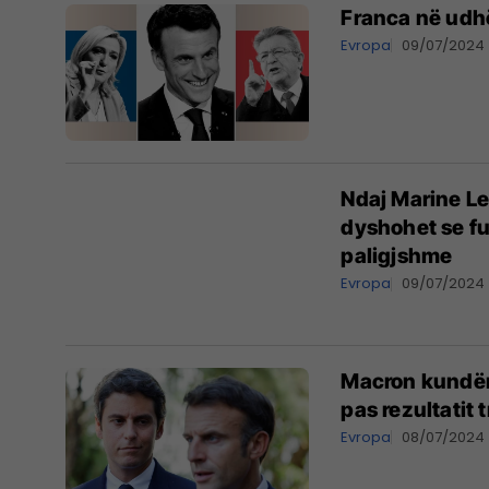
Franca në udhëk
Evropa
09/07/2024
Ndaj Marine Le
dyshohet se fu
paligjshme
Evropa
09/07/2024
Macron kundër
pas rezultatit 
Evropa
08/07/2024