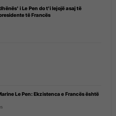
hënës' i Le Pen do t'i lejojë asaj të
presidente të Francës
arine Le Pen: Ekzistenca e Francës është
25