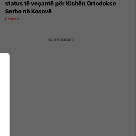
status të veçantë për Kishën Ortodokse
Serbe në Kosovë
Politikë