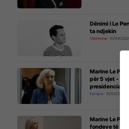
Dënimi i Le Pe
ta ndjekin
Opinione
01/04/20
Marine Le Peni
për 5 vjet - "
presidenciale 
Evropa
31/03/2025
Marine Le Pen 
fondeve të BE