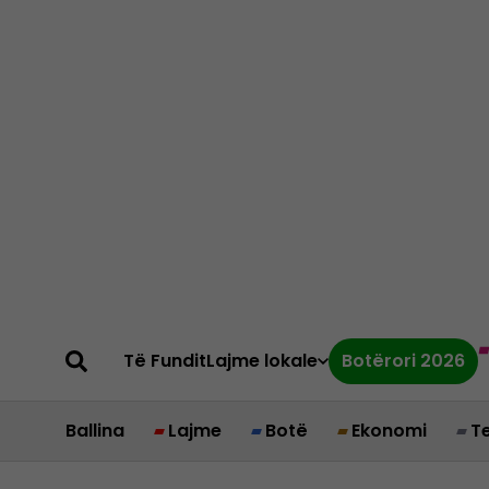
Të Fundit
Lajme lokale
Botërori 2026
Ballina
Lajme
Botë
Ekonomi
T