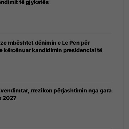
ndimit të gjykatës
eze mbështet dënimin e Le Pen për
 kërcënuar kandidimin presidencial të
 vendimtar, rrezikon përjashtimin nga gara
e 2027