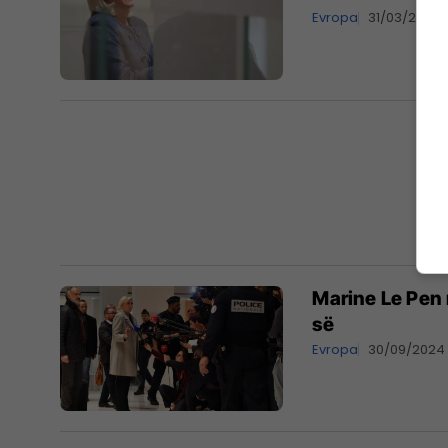
Evropa
31/03/2025
Marine Le Pen 
së
Evropa
30/09/2024