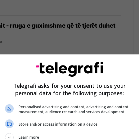
nit - rruga e guximshme që të tjerët duhet
25
t i ndalohet të kandidojë për poste publike
i shuhen shpresat" për zgjedhjet
Telegrafi asks for your consent to use your
personal data for the following purposes:
të 2027
Personalised advertising and content, advertising and content
measurement, audience research and services development
Store and/or access information on a device
shpallet fajtore për "përvetësim të
-së"
Learn more