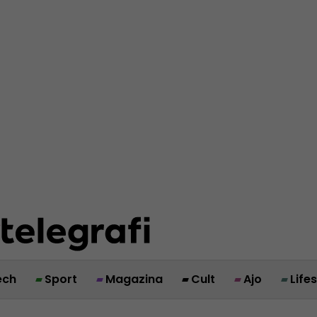
ech
Sport
Magazina
Cult
Ajo
Life