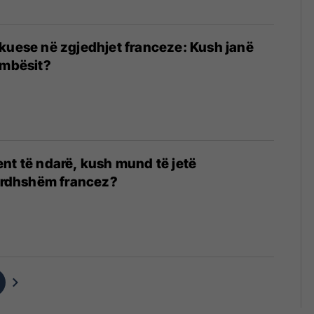
kuese në zgjedhjet franceze: Kush janë
umbësit?
nt të ndarë, kush mund të jetë
 ardhshëm francez?