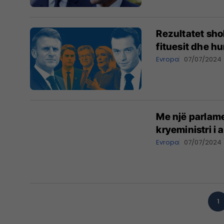
Rezultatet sho
fituesit dhe h
Evropa
07/07/2024
Me një parlame
kryeministri i
Evropa
07/07/2024
1