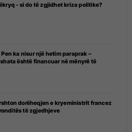
ryq - si do të zgjidhet kriza politike?
 Pen ka nisur një hetim paraprak –
shata është financuar në mënyrë të
shton dorëheqjen e kryeministrit francez
tronditës të zgjedhjeve