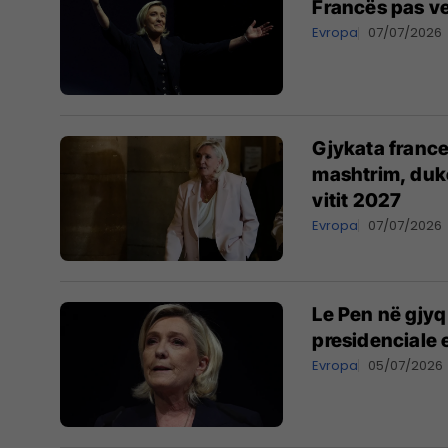
Francës pas ve
Evropa
07/07/2026
Gjykata franc
mashtrim, duke
vitit 2027
Evropa
07/07/2026
Le Pen në gjyq
presidenciale 
Evropa
05/07/2026