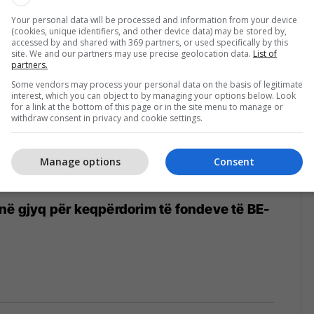
Your personal data will be processed and information from your device
(cookies, unique identifiers, and other device data) may be stored by,
accessed by and shared with 369 partners, or used specifically by this
site. We and our partners may use precise geolocation data.
List of
partners.
Some vendors may process your personal data on the basis of legitimate
interest, which you can object to by managing your options below. Look
for a link at the bottom of this page or in the site menu to manage or
withdraw consent in privacy and cookie settings.
Manage options
Consent
në gjyq për keqpërdorim të fondeve të BE-