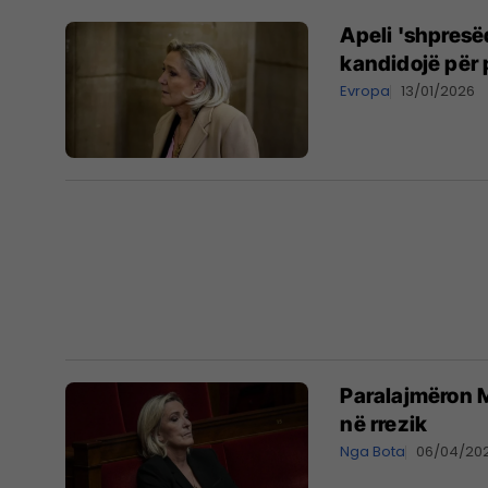
Apeli 'shpresëd
kandidojë për 
Evropa
13/01/2026
Paralajmëron M
në rrezik
Nga Bota
06/04/20