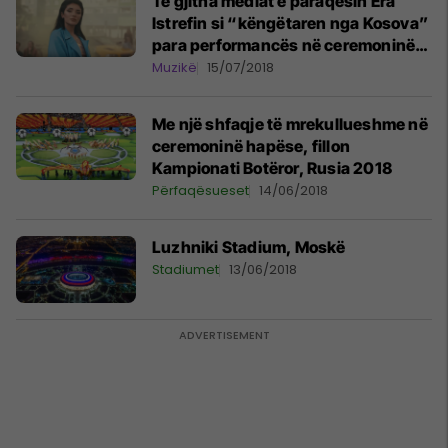
Të gjitha mediat e paraqesin Era
Istrefin si “këngëtaren nga Kosova”
para performancës në ceremoninë
përmbyllëse të Botërorit
Muzikë
15/07/2018
Me një shfaqje të mrekullueshme në
ceremoninë hapëse, fillon
Kampionati Botëror, Rusia 2018
Përfaqësueset
14/06/2018
Luzhniki Stadium, Moskë
Stadiumet
13/06/2018