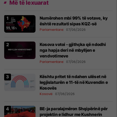
Më të lexuarat
Numërohen mbi 99% të votave, ky
është rezultati sipas KQZ-së
Parlamentare
07/06/2026
Kosova votoi - gjithçka që ndodhi
nga hapja deri në mbylljen e
vendvotimeve
Parlamentare
07/06/2026
Kështu pritet të ndahen ulëset në
legjislaturën e 11-të në Kuvendin e
Kosovës
Kosovë
07/06/2026
BE-ja paralajmëron Shqipërinë për
projektin e lidhur me Kushnerin