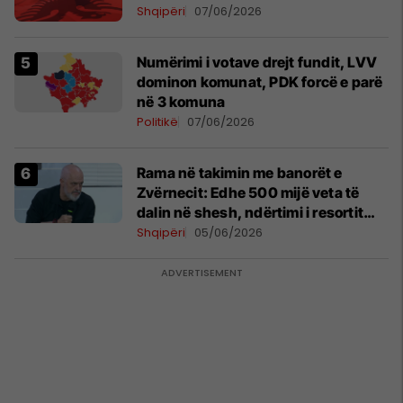
Shqipëri
07/06/2026
Numërimi i votave drejt fundit, LVV
dominon komunat, PDK forcë e parë
në 3 komuna
Politikë
07/06/2026
Rama në takimin me banorët e
Zvërnecit: Edhe 500 mijë veta të
dalin në shesh, ndërtimi i resortit
nuk anulohet
Shqipëri
05/06/2026