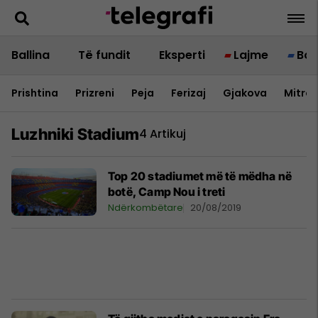
Ballina
Të fundit
Eksperti
Lajme
Bot
Prishtina
Prizreni
Peja
Ferizaj
Gjakova
Mitrov
Luzhniki Stadium
4 Artikuj
Top 20 stadiumet më të mëdha në
botë, Camp Nou i treti
Ndërkombëtare
20/08/2019