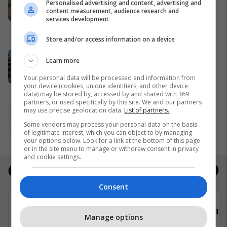
Personalised advertising and content, advertising and
ITALWAX Kosova sjell standarde të
content measurement, audience research and
reja për depilim dhe kujdes ndaj
services development
lëkurës
Italwax Kosova
Store and/or access information on a device
Shijo verën në Holiday In 2
Learn more
Edil Project
Your personal data will be processed and information from
your device (cookies, unique identifiers, and other device
data) may be stored by, accessed by and shared with 369
partners, or used specifically by this site. We and our partners
Branding profesional për biznesin
may use precise geolocation data.
List of partners.
tuaj me Plan B Creative
Some vendors may process your personal data on the basis
Plan B
of legitimate interest, which you can object to by managing
your options below. Look for a link at the bottom of this page
or in the site menu to manage or withdraw consent in privacy
and cookie settings.
Jobs
Real Estate
Consent
Telegrafi
Teleg
Manage options