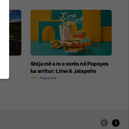
n të
Shija më e re e verës në Popeyes
për
ka arritur: Lime & Jalapeño
Popeyes