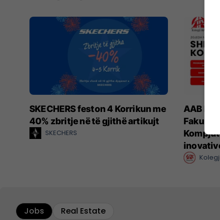
SKECHERS feston 4 Korrikun me
AAB hap 
40% zbritje në të gjithë artikujt
Fakultet
SKECHERS
Kompjut
inovativ
Kolegj
Jobs
Real Estate