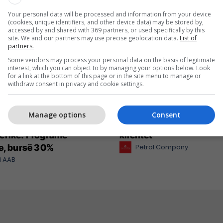
Your personal data will be processed and information from your device
(cookies, unique identifiers, and other device data) may be stored by,
accessed by and shared with 369 partners, or used specifically by this
site. We and our partners may use precise geolocation data.
List of
partners.
Some vendors may process your personal data on the basis of legitimate
interest, which you can object to by managing your options below. Look
for a link at the bottom of this page or in the site menu to manage or
withdraw consent in privacy and cookie settings.
regjistrimet në
Petrol Company vazhdo
Manage options
Consent
in e Shkencave
ofrojë cilësi dhe kursim 
erike: Programe
klientët
e, bursë 30%
Petrol Company
i AAB