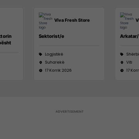
Viva Fresh Store
V
torin
Sektorist/e
Arkatar
pësht
Logjistikë
Shërbi
Suharekë
Viti
17 Korrik 2026
17 Kor