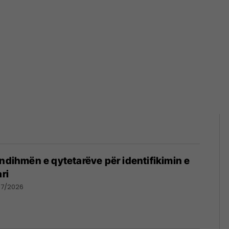
 ndihmën e qytetarëve për identifikimin e
ri
07/2026