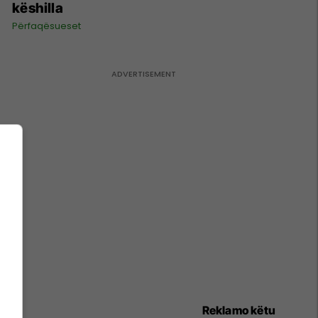
këshilla
Përfaqësueset
Reklamo këtu