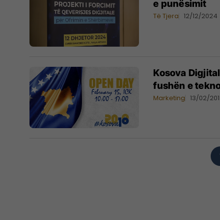
e punësimit
Të Tjera
12/12/2024
Kosova Digjita
fushën e tekno
Marketing
13/02/20