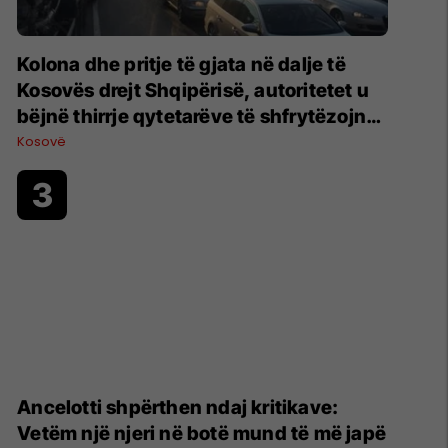
Kolona dhe pritje të gjata në dalje të
Kosovës drejt Shqipërisë, autoritetet u
bëjnë thirrje qytetarëve të shfrytëzojnë
pika të tjera kufitare
Kosovë
Ancelotti shpërthen ndaj kritikave:
Vetëm një njeri në botë mund të më japë