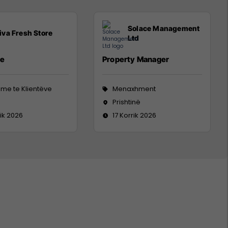
Solace Management
iva Fresh Store
Ltd
/e
Property Manager
me te Klientëve
Menaxhment
Prishtinë
rik 2026
17 Korrik 2026