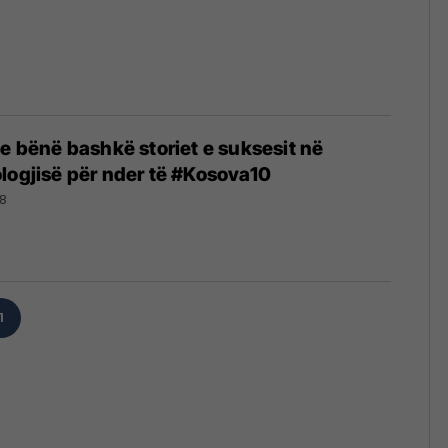
le bënë bashkë storiet e suksesit në
logjisë për nder të #Kosova10
18
1