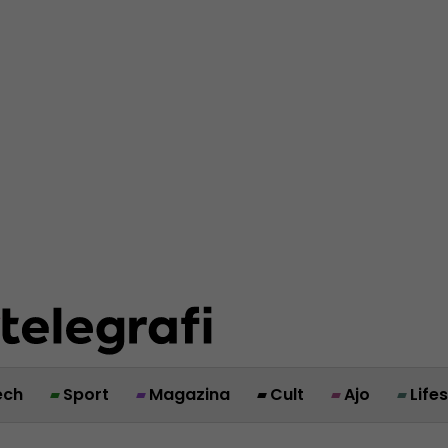
ech
Sport
Magazina
Cult
Ajo
Life