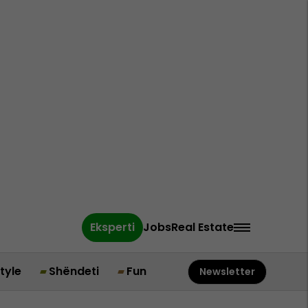
Eksperti
Jobs
Real Estate
style
Shëndeti
Fun
Newsletter