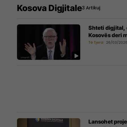
Kosova Digjitale
3 Artikuj
Shteti digjital
Kosovës deri m
Të Tjera
26/03/202
Lansohet projek