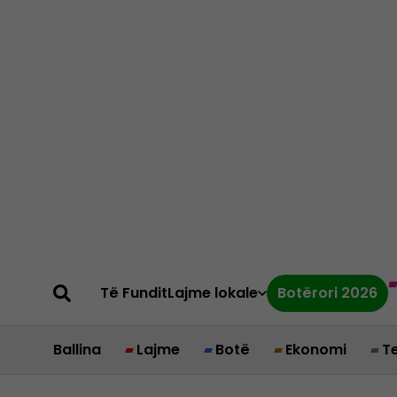
Të Fundit
Lajme lokale
Botërori 2026
Ballina
Lajme
Botë
Ekonomi
T