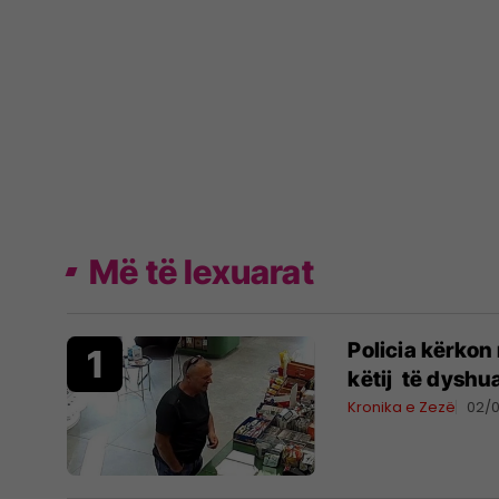
Më të lexuarat
Policia kërkon
këtij të dyshua
Kronika e Zezë
02/