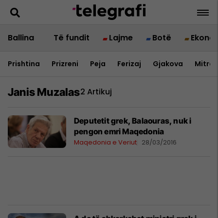
Ballina
Të fundit
Lajme
Botë
Ekono
Prishtina
Prizreni
Peja
Ferizaj
Gjakova
Mitrov
Janis Muzalas
2 Artikuj
Deputetit grek, Balaouras, nuk i
pengon emri Maqedonia
Maqedonia e Veriut
28/03/2016