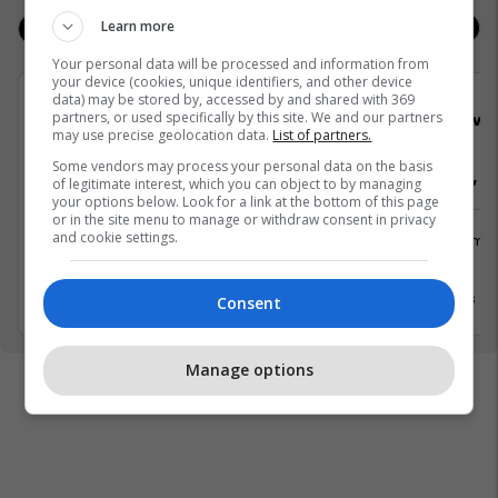
Learn more
Jobs
Real Estate
Your personal data will be processed and information from
your device (cookies, unique identifiers, and other device
data) may be stored by, accessed by and shared with 369
partners, or used specifically by this site. We and our partners
Viva Fresh Store
Viva 
may use precise geolocation data.
List of partners.
Some vendors may process your personal data on the basis
Arkatare, Sektorist/e
Arkatare, Se
of legitimate interest, which you can object to by managing
your options below. Look for a link at the bottom of this page
or in the site menu to manage or withdraw consent in privacy
and cookie settings.
Shërbime te Klientëve
Shërbime 
Prizren
Pejë
31 Mars 2026
31 Mars 2
Consent
Manage options