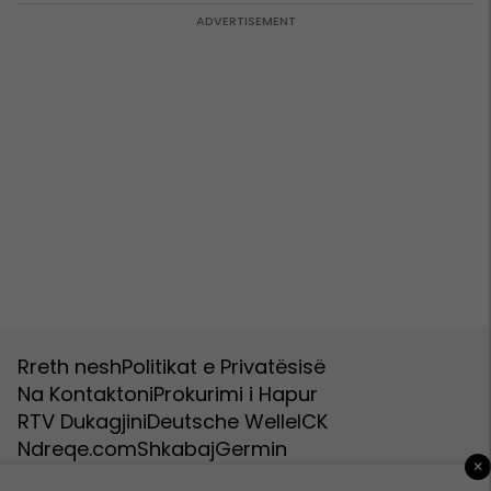
Rreth nesh
Politikat e Privatësisë
Na Kontaktoni
Prokurimi i Hapur
RTV Dukagjini
Deutsche Welle
ICK
Ndreqe.com
Shkabaj
Germin
×