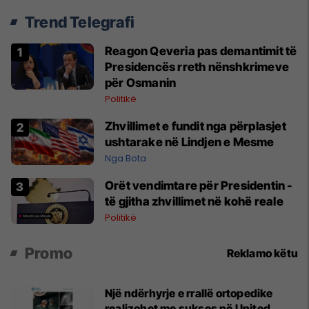
Trend Telegrafi
Reagon Qeveria pas demantimit të
Presidencës rreth nënshkrimeve
për Osmanin
Politikë
Zhvillimet e fundit nga përplasjet
ushtarake në Lindjen e Mesme
Nga Bota
Orët vendimtare për Presidentin -
të gjitha zhvillimet në kohë reale
Politikë
Promo
Reklamo këtu
Një ndërhyrje e rrallë ortopedike
realizohet me sukses në United