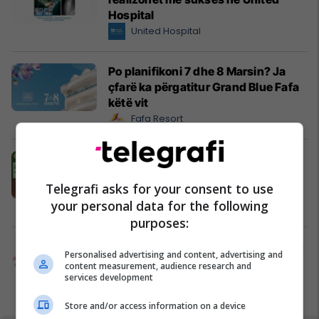
Hospital
United Hospital
Po planifikoni 7 dhe 8 Marsin? Ja
çfarë ka përgatitur Grand Blue Fafa
këtë vit
Fafa Resort
Një pije e lehtë për iftar: Kompot me
fruta dhe kardamom që ia vlen ta
Telegrafi asks for your consent to use
përgatisni në shtëpi
your personal data for the following
Kosmonte Foods
purposes:
Pse Dita e Gruas është ideale për t’u
Personalised advertising and content, advertising and
festuar në CineStar?
content measurement, audience research and
services development
Cinestar
Store and/or access information on a device