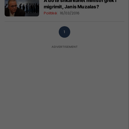
A do të shkarkohet ministri grek i
migrimit, Janis Muzalas?
Politikë
16/03/2016
1