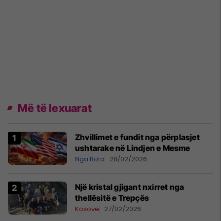
Më të lexuarat
Zhvillimet e fundit nga përplasjet
ushtarake në Lindjen e Mesme
Nga Bota
28/02/2026
Një kristal gjigant nxirret nga
thellësitë e Trepçës
Kosovë
27/02/2026