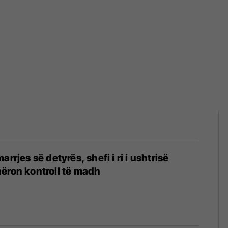
arrjes së detyrës, shefi i ri i ushtrisë
ëron kontroll të madh