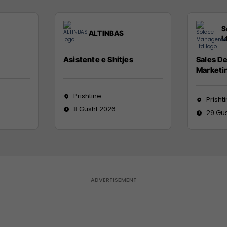
S
ALTINBAS
L
Asistente e Shitjes
Sales D
Marketi
Prishtinë
Prisht
8 Gusht 2026
29 Gu