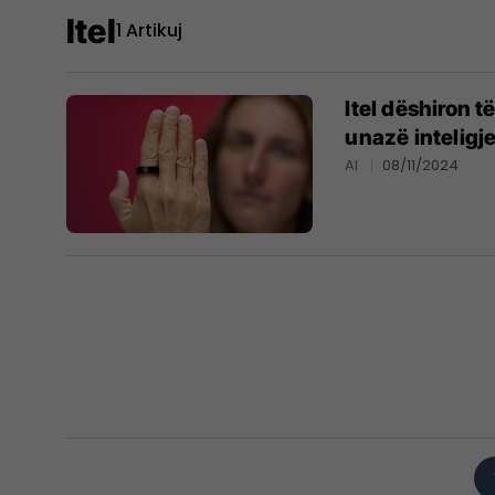
Itel
1 Artikuj
Itel dëshiron t
unazë inteligj
AI
08/11/2024