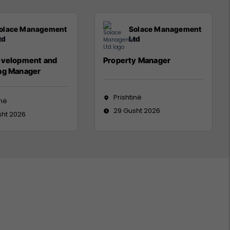
olace Management
Solace Management
td
Ltd
evelopment and
Property Manager
ng Manager
Prishtinë
inë
29 Gusht 2026
sht 2026