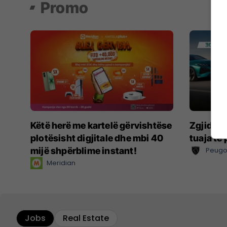
Promo
Këtë herë me kartelë gërvishtëse
Zgjidhni
plotësisht digjitale dhe mbi 40
tuaja të
mijë shpërblime instant!
Peugo
Meridian
Jobs
Real Estate