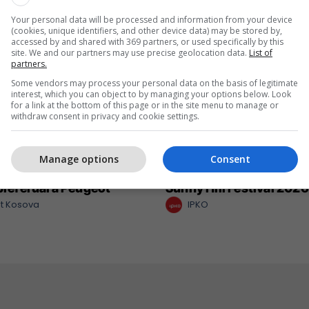
Your personal data will be processed and information from your device
(cookies, unique identifiers, and other device data) may be stored by,
accessed by and shared with 369 partners, or used specifically by this
site. We and our partners may use precise geolocation data.
List of
partners.
Some vendors may process your personal data on the basis of legitimate
interest, which you can object to by managing your options below. Look
for a link at the bottom of this page or in the site menu to manage or
withdraw consent in privacy and cookie settings.
Manage options
Consent
 një nga katër modelet
IPKO vazhdon partnerit
 preferuara Peugeot
Sunny Hill Festival 2026
t Kosova
IPKO