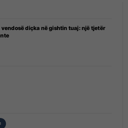
ë vendosë diçka në gishtin tuaj: një tjetër
ente
1