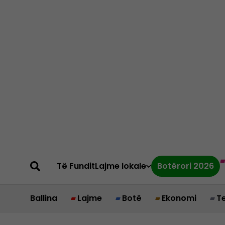
Të Fundit
Lajme lokale
Botërori 2026
Ballina
Lajme
Botë
Ekonomi
T