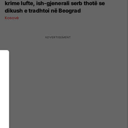
krime lufte, ish-gjenerali serb thotë se
dikush e tradhtoi në Beograd
Kosovë