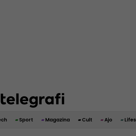
ech
Sport
Magazina
Cult
Ajo
Life