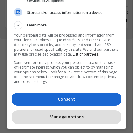
services development
Ferizaj
Prishtinë
Store and/or access information on a device
3 Gusht 2026
29 Gusht 
Learn more
Your personal data will be processed and information from
your device (cookies, unique identifiers, and other device
data) may be stored by, accessed by and shared with 369
partners, or used specifically by this site. We and our partners
may use precise geolocation data.
List of partners.
Some vendors may process your personal data on the basis
of legitimate interest, which you can object to by managing
your options below. Look for a link at the bottom of this page
or in the site menu to manage or withdraw consent in privacy
and cookie settings.
Consent
Manage options