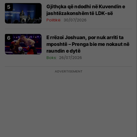
Gjithçka që ndodhi në Kuvendin e
jashtëzakonshëm të LDK-së
Politikë
30/07/2026
E rrëzoi Joshuan, por nuk arriti ta
mposhtë – Prenga bie me nokaut në
raundin e dytë
Boks
26/07/2026