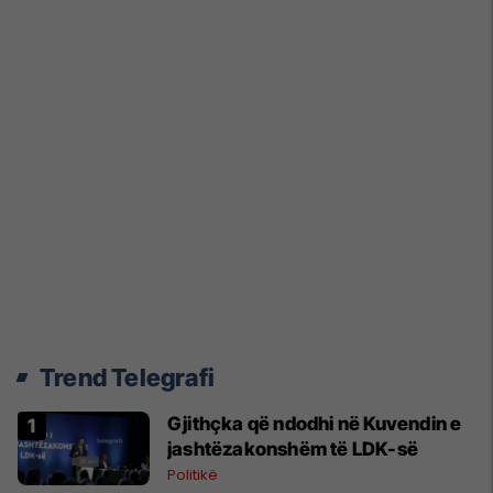
Trend Telegrafi
Gjithçka që ndodhi në Kuvendin e
jashtëzakonshëm të LDK-së
Politikë