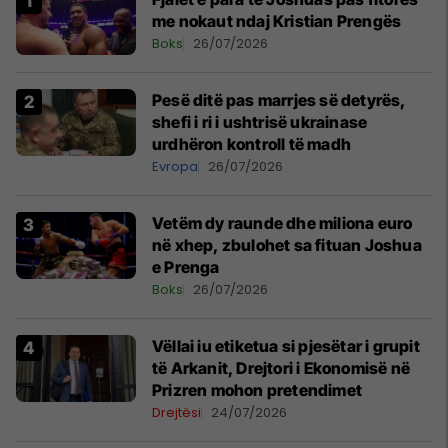
me nokaut ndaj Kristian Prengës
Boks
26/07/2026
Pesë ditë pas marrjes së detyrës,
shefi i ri i ushtrisë ukrainase
urdhëron kontroll të madh
Evropa
26/07/2026
Vetëm dy raunde dhe miliona euro
në xhep, zbulohet sa fituan Joshua
e Prenga
Boks
26/07/2026
Vëllai iu etiketua si pjesëtar i grupit
të Arkanit, Drejtori i Ekonomisë në
Prizren mohon pretendimet
Drejtësi
24/07/2026