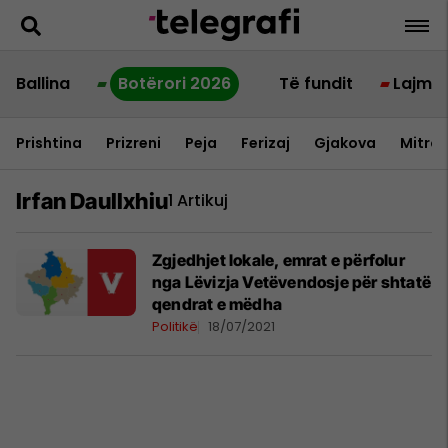
Ballina
Botërori 2026
Të fundit
Lajme
Prishtina
Prizreni
Peja
Ferizaj
Gjakova
Mitrov
Irfan Daullxhiu
1 Artikuj
Zgjedhjet lokale, emrat e përfolur
nga Lëvizja Vetëvendosje për shtatë
qendrat e mëdha
Politikë
18/07/2021