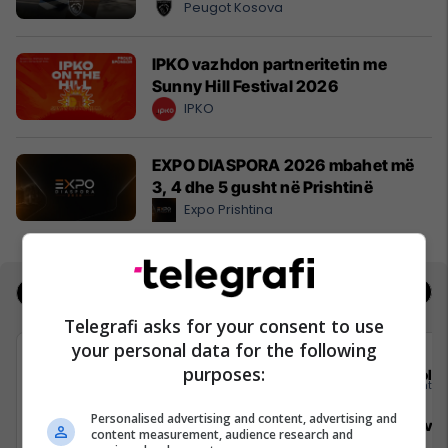
Peugot Kosova
IPKO vazhdon partneritetin me
Sunny Hill Festival 2026
IPKO
EXPO DIASPORA 2026 mbahet më
3, 4 dhe 5 gusht në Prishtinë
Expo Prishtina
Jobs
Real Estate
Telegrafi asks for your consent to use
your personal data for the following
purposes:
Elkos Group
Sola
Personalised advertising and content, advertising and
Specialist Mishi (Kasap)
Sales Deve
content measurement, audience research and
Manager