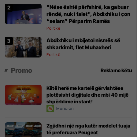
"Nëse është përfshirë, ka gabuar
rëndë, nuk i falet", Abdixhiku i çon
“selam” Përparim Ramës
Politikë
Abdixhiku i mbijetoi nismës së
shkarkimit, flet Muhaxheri
Politikë
Promo
Reklamo këtu
Këtë herë me kartelë gërvishtëse
plotësisht digjitale dhe mbi 40 mijë
shpërblime instant!
Meridian
Zgjidhni një nga katër modelet tuaja
të preferuara Peugeot