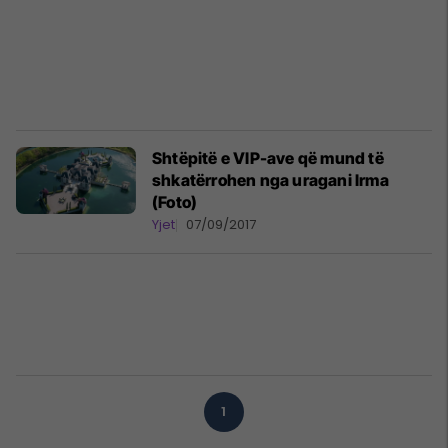
Shtëpitë e VIP-ave që mund të
shkatërrohen nga uragani Irma
(Foto)
Yjet
07/09/2017
1