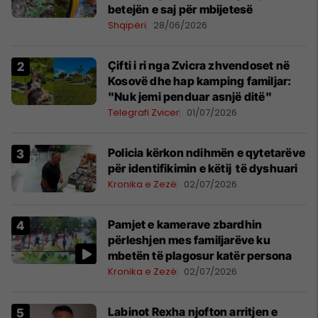
betejën e saj për mbijetesë
Shqipëri
28/06/2026
Çifti i ri nga Zvicra zhvendoset në
Kosovë dhe hap kamping familjar:
"Nuk jemi penduar asnjë ditë"
Telegrafi Zvicer
01/07/2026
Policia kërkon ndihmën e qytetarëve
për identifikimin e këtij të dyshuari
Kronika e Zezë
02/07/2026
Pamjet e kamerave zbardhin
përleshjen mes familjarëve ku
mbetën të plagosur katër persona
Kronika e Zezë
02/07/2026
Labinot Rexha njofton arritjen e