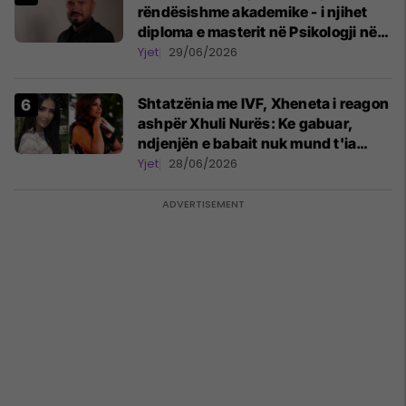
rëndësishme akademike - i njihet
diploma e masterit në Psikologji në
Zvicër
Yjet
29/06/2026
Shtatzënia me IVF, Xheneta i reagon
ashpër Xhuli Nurës: Ke gabuar,
ndjenjën e babait nuk mund t'ia
plotësosh kurrë
Yjet
28/06/2026