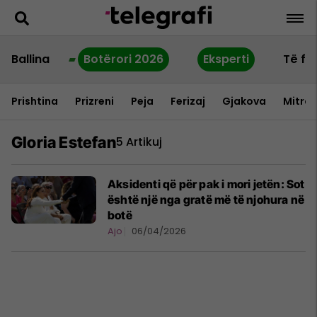
Ballina
Botërori 2026
Eksperti
Të fu
Prishtina
Prizreni
Peja
Ferizaj
Gjakova
Mitrov
Gloria Estefan
5 Artikuj
Aksidenti që për pak i mori jetën: Sot
është një nga gratë më të njohura në
botë
Ajo
06/04/2026