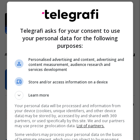
Kronika e Zezë
Dushi: Përparim Rama, Avdullah
Hoti dhe Hykmete Bajrami janë
Telegrafi asks for your consent to use
përmendur për ta udhëhequr LDK-
your personal data for the following
në
Politikë
purposes:
Promo
Reklamo këtu
Personalised advertising and content, advertising and
content measurement, audience research and
services development
SKECHERS feston 4 Korrikun me
40% zbritje në të gjithë artikujt
Store and/or access information on a device
SKECHERS
Learn more
AAB hap regjistrimet në Fakultetin e
Your personal data will be processed and information from
Shkencave Kompjuterike: Programe
your device (cookies, unique identifiers, and other device
data) may be stored by, accessed by and shared with 369
inovative, bursë 30%
partners, or used specifically by this site. We and our partners
Kolegji AAB
may use precise geolocation data.
List of partners.
Some vendors may process your personal data on the basis
of legitimate interest, which you can object to by managing