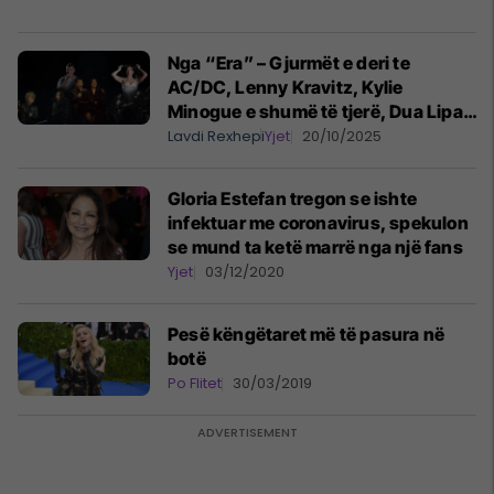
Nga “Era” – Gjurmët e deri te
AC/DC, Lenny Kravitz, Kylie
Minogue e shumë të tjerë, Dua Lipa
solli plot 57 ‘covers’ deri tani në
Lavdi Rexhepi
Yjet
20/10/2025
turneun “Radical Optimism”
Gloria Estefan tregon se ishte
infektuar me coronavirus, spekulon
se mund ta ketë marrë nga një fans
Yjet
03/12/2020
Pesë këngëtaret më të pasura në
botë
Po Flitet
30/03/2019