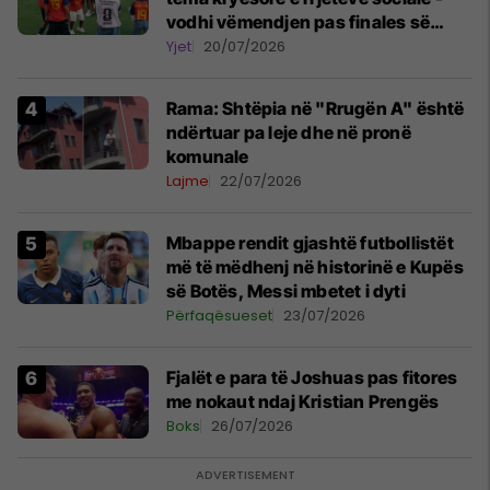
vodhi vëmendjen pas finales së
Kupës së Botës
Yjet
20/07/2026
Rama: Shtëpia në "Rrugën A" është
ndërtuar pa leje dhe në pronë
komunale
Lajme
22/07/2026
Mbappe rendit gjashtë futbollistët
më të mëdhenj në historinë e Kupës
së Botës, Messi mbetet i dyti
Përfaqësueset
23/07/2026
Fjalët e para të Joshuas pas fitores
me nokaut ndaj Kristian Prengës
Boks
26/07/2026