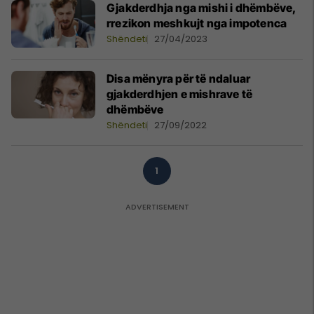
Gjakderdhja nga mishi i dhëmbëve,
rrezikon meshkujt nga impotenca
Shëndeti
27/04/2023
Disa mënyra për të ndaluar
gjakderdhjen e mishrave të
dhëmbëve
Shëndeti
27/09/2022
1