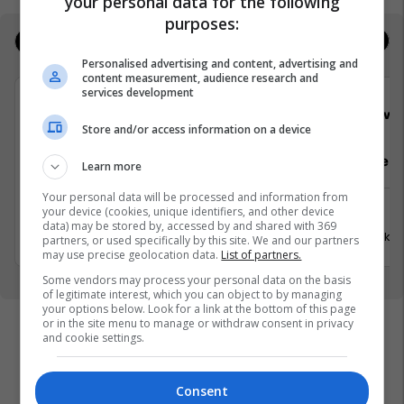
your personal data for the following
purposes:
Jobs
Real Estate
Personalised advertising and content, advertising and
content measurement, audience research and
services development
Viva Fresh Store
Viva 
Store and/or access information on a device
Sektorist/e
Arkatar/e
Learn more
Your personal data will be processed and information from
your device (cookies, unique identifiers, and other device
Ferizaj
Ferizaj
data) may be stored by, accessed by and shared with 369
31 Korrik 2026
31 Korrik 
partners, or used specifically by this site. We and our partners
may use precise geolocation data.
List of partners.
Some vendors may process your personal data on the basis
of legitimate interest, which you can object to by managing
your options below. Look for a link at the bottom of this page
or in the site menu to manage or withdraw consent in privacy
and cookie settings.
Consent