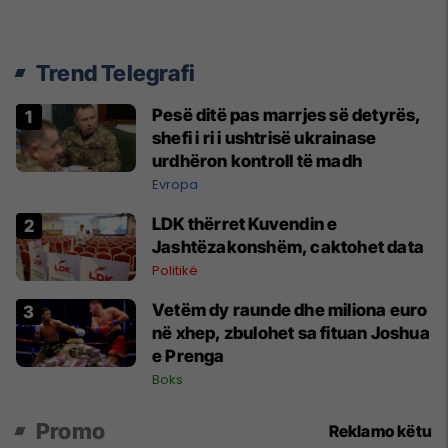
Trend Telegrafi
Pesë ditë pas marrjes së detyrës,
shefi i ri i ushtrisë ukrainase
urdhëron kontroll të madh
Evropa
LDK thërret Kuvendin e
Jashtëzakonshëm, caktohet data
Politikë
Vetëm dy raunde dhe miliona euro
në xhep, zbulohet sa fituan Joshua
e Prenga
Boks
Promo
Reklamo këtu