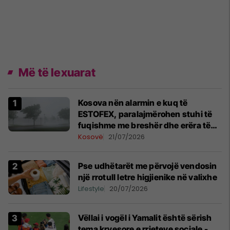
Më të lexuarat
Kosova nën alarmin e kuq të
ESTOFEX, paralajmërohen stuhi të
fuqishme me breshër dhe erëra të
forta
Kosovë
21/07/2026
Pse udhëtarët me përvojë vendosin
një rrotull letre higjienike në valixhe
Lifestyle
20/07/2026
Vëllai i vogël i Yamalit është sërish
tema kryesore e rrjeteve sociale -