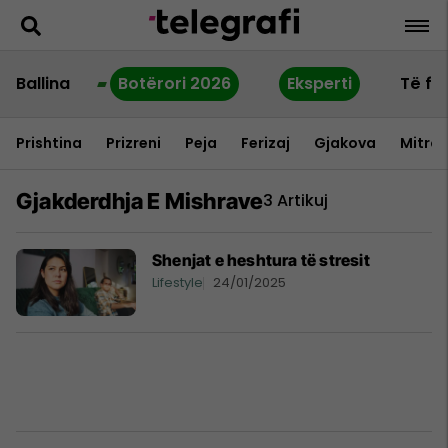
Ballina
Botërori 2026
Eksperti
Të fu
Prishtina
Prizreni
Peja
Ferizaj
Gjakova
Mitrov
Gjakderdhja E Mishrave
3 Artikuj
Shenjat e heshtura të stresit
Lifestyle
24/01/2025