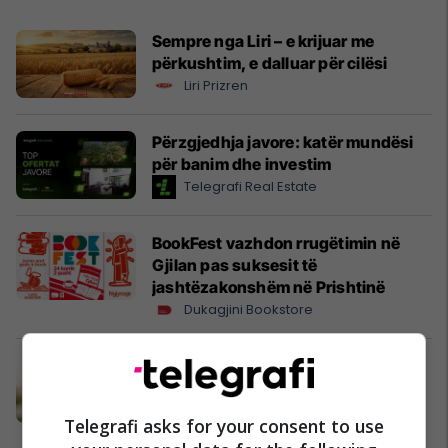
Sempre nga Liri – e krijuar me
përkushtim, e dalluar për cilësi
Liri Prizren
Përzgjedhja javore: katër mundësi
për banim dhe investim
Telegrafi Real Estate
BookFest vazhdon rrugëtimin në
Gjilan pas suksesit të
jashtëzakonshëm në Prishtinë
Dukagjini Bookstore
Bëhu ekspert i Real Estate me UBT
UBT
Telegrafi asks for your consent to use