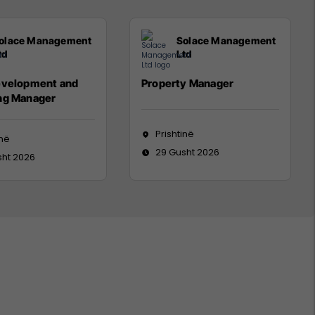
olace Management
Solace Management
td
Ltd
evelopment and
Property Manager
ng Manager
Prishtinë
inë
29 Gusht 2026
sht 2026