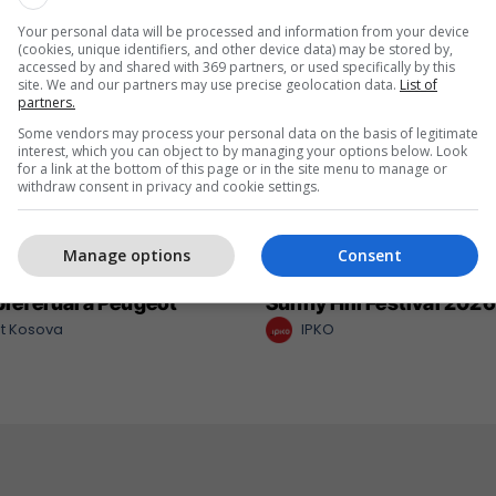
Your personal data will be processed and information from your device
(cookies, unique identifiers, and other device data) may be stored by,
accessed by and shared with 369 partners, or used specifically by this
site. We and our partners may use precise geolocation data.
List of
partners.
Some vendors may process your personal data on the basis of legitimate
interest, which you can object to by managing your options below. Look
for a link at the bottom of this page or in the site menu to manage or
withdraw consent in privacy and cookie settings.
Manage options
Consent
 një nga katër modelet
IPKO vazhdon partnerit
 preferuara Peugeot
Sunny Hill Festival 2026
t Kosova
IPKO