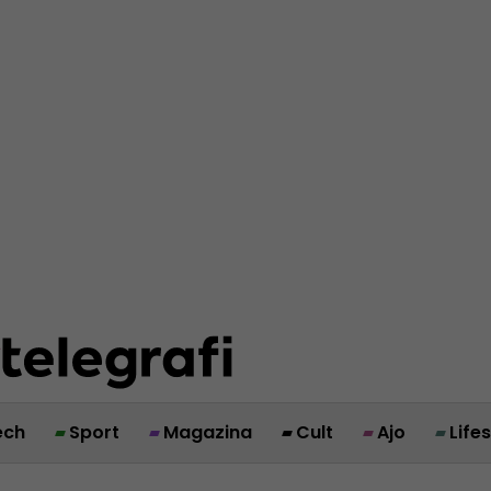
ech
Sport
Magazina
Cult
Ajo
Life