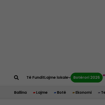
Të Fundit
Lajme lokale
Botërori 2026
Ballina
Lajme
Botë
Ekonomi
T