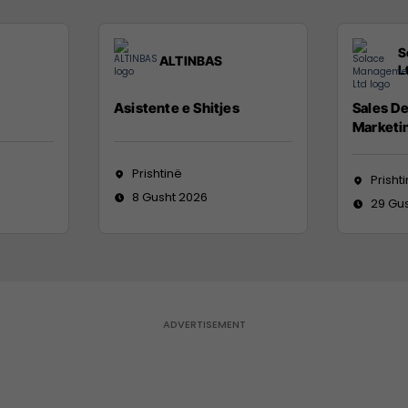
S
ALTINBAS
L
Asistente e Shitjes
Sales D
Marketi
Prishtinë
Prisht
8 Gusht 2026
29 Gu