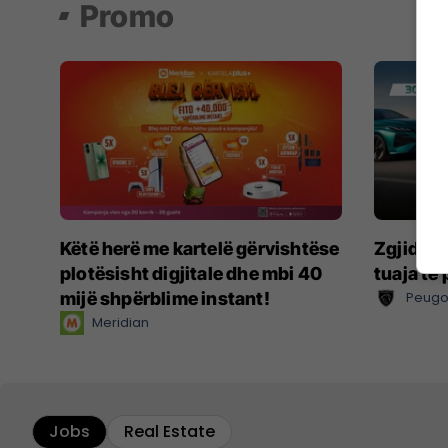
Promo
Këtë herë me kartelë gërvishtëse
Zgjidhni
plotësisht digjitale dhe mbi 40
tuaja të
mijë shpërblime instant!
Peugo
Meridian
Jobs
Real Estate