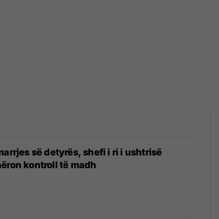
arrjes së detyrës, shefi i ri i ushtrisë
ëron kontroll të madh