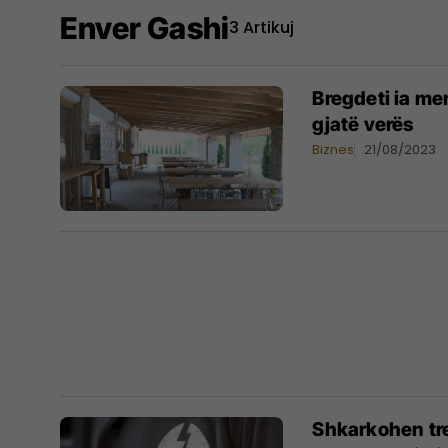
Enver Gashi
3 Artikuj
Bregdeti ia me
gjatë verës
Biznes
21/08/2023
Shkarkohen tre