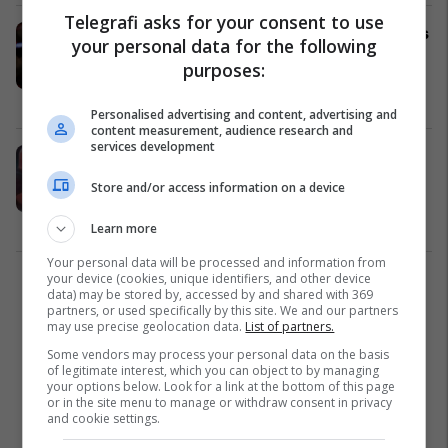
Telegrafi asks for your consent to use
Kampioni i peshave të rënda Francis
your personal data for the following
Ngannou nuk do të jetë më pjesë e
purposes:
UFC-së
UFC
16/01/2023
Personalised advertising and content, advertising and
content measurement, audience research and
services development
‘Ndihem i turpëruar’ - Dana White
kërkon falje pas publikimet të
Store and/or access information on a device
videos, ku shihej duke e goditur
gruan e tij
Po Flitet
04/01/2023
Learn more
Your personal data will be processed and information from
your device (cookies, unique identifiers, and other device
1
data) may be stored by, accessed by and shared with 369
partners, or used specifically by this site. We and our partners
may use precise geolocation data.
List of partners.
Some vendors may process your personal data on the basis
of legitimate interest, which you can object to by managing
your options below. Look for a link at the bottom of this page
or in the site menu to manage or withdraw consent in privacy
and cookie settings.