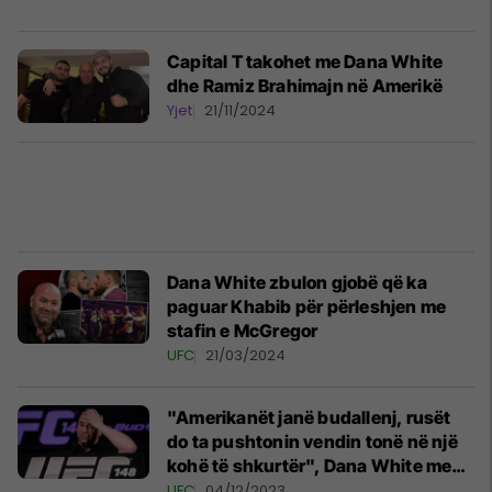
Capital T takohet me Dana White
dhe Ramiz Brahimajn në Amerikë
Yjet
21/11/2024
Dana White zbulon gjobë që ka
paguar Khabib për përleshjen me
stafin e McGregor
UFC
21/03/2024
"Amerikanët janë budallenj, rusët
do ta pushtonin vendin tonë në një
kohë të shkurtër", Dana White me
kritika të ashpra për
UFC
04/12/2023