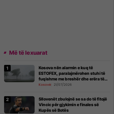
Më të lexuarat
Kosova nën alarmin e kuq të
ESTOFEX, paralajmërohen stuhi të
fuqishme me breshër dhe erëra të
forta
Kosovë
21/07/2026
Sllovenët zbulojnë se sa do të fitojë
Vincic për gjykimin e finales së
Kupës së Botës