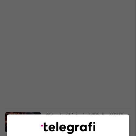
Shkruhet historia: UFC dhe WWE
bëhen bashkë
UFC
04/04/2023