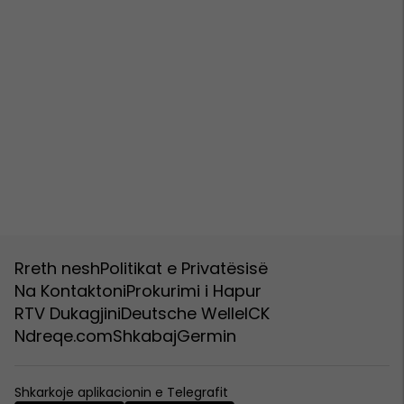
Rreth nesh
Politikat e Privatësisë
Na Kontaktoni
Prokurimi i Hapur
RTV Dukagjini
Deutsche Welle
ICK
Ndreqe.com
Shkabaj
Germin
Shkarkoje aplikacionin e Telegrafit