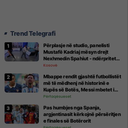
Trend Telegrafi
Përplasje në studio, panelisti
Mustafë Kadriaj mësyn drejt
Nexhmedin Spahiut - ndërpritet
transmetimi
Kosovë
Mbappe rendit gjashtë futbollistët
më të mëdhenj në historinë e
Kupës së Botës, Messi mbetet i
dyti
Përfaqësueset
Pas humbjes nga Spanja,
argjentinasit kërkojnë përsëritjen
e finales së Botërorit
Përfaqësueset