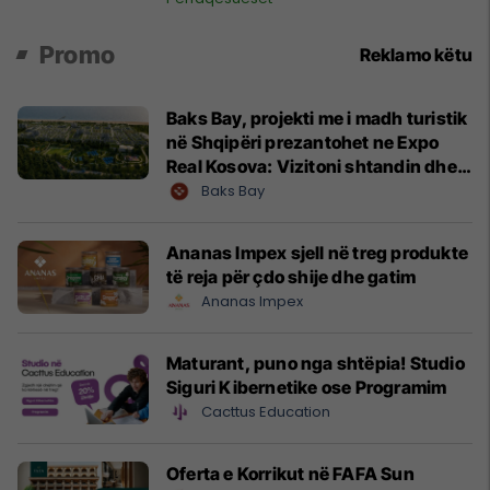
Promo
Reklamo këtu
Baks Bay, projekti me i madh turistik
në Shqipëri prezantohet ne Expo
Real Kosova: Vizitoni shtandin dhe
zbuloni mundësitë e investimit
Baks Bay
Ananas Impex sjell në treg produkte
të reja për çdo shije dhe gatim
Ananas Impex
Maturant, puno nga shtëpia! Studio
Siguri Kibernetike ose Programim
Cacttus Education
Oferta e Korrikut në FAFA Sun