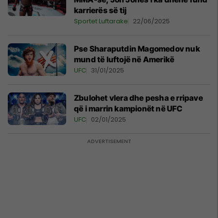
karrierës së tij
Sportet Luftarake
22/06/2025
Pse Sharaputdin Magomedov nuk
mund të luftojë në Amerikë
UFC
31/01/2025
Zbulohet vlera dhe pesha e rripave
që i marrin kampionët në UFC
UFC
02/01/2025