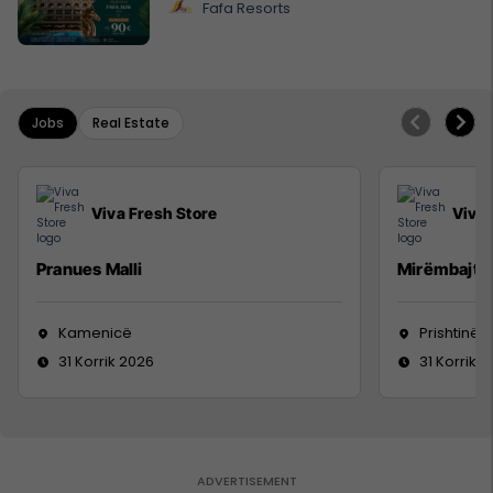
Fafa Resorts
Jobs
Real Estate
Viva Fresh Store
Viva 
Pranues Malli
Mirëmbajtë
Kamenicë
Prishtinë
31 Korrik 2026
31 Korrik 