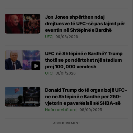
Jon Jones shpërthen ndaj
drejtuesve të UFC-së pas lajmit për
eventin në Shtëpinë e Bardhë
UFC
09/03/2026
UFC në Shtëpinë e Bardhë? Trump
thotë se po ndërtohet një stadium
prej 100,000 vendesh
UFC
31/01/2026
Donald Trump do të organizojë UFC-
në në Shtëpinë e Bardhë për 250-
vjetorin e pavarësisë së SHBA-së
Ndërkombëtare
08/09/2025