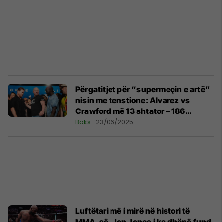
Përgatitjet për “supermeçin e artë”
nisin me tenstione: Alvarez vs
Crawford më 13 shtator – 186
milionë euro në lojë
Boks
23/06/2025
Luftëtari më i mirë në histori të
MMA-së, Jon Jones i ka dhënë fund