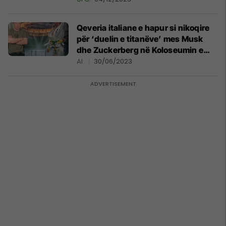
bashkëvendësit
Qeveria italiane e hapur si nikoqire
për ‘duelin e titanëve’ mes Musk
dhe Zuckerberg në Koloseumin e
Romës
AI
30/06/2023