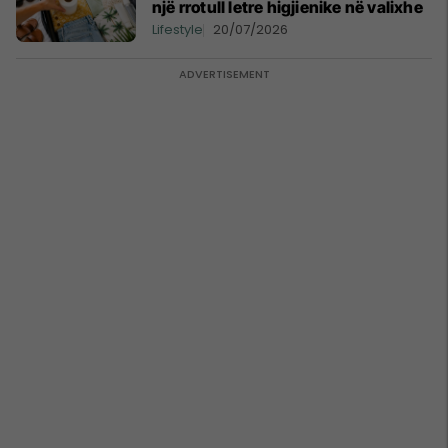
një rrotull letre higjienike në valixhe
Lifestyle
20/07/2026