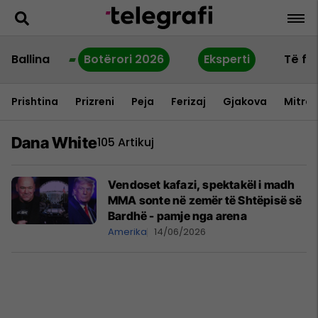
Ballina
Botërori 2026
Eksperti
Të fu
Prishtina
Prizreni
Peja
Ferizaj
Gjakova
Mitrov
Dana White
105 Artikuj
Vendoset kafazi, spektakël i madh
MMA sonte në zemër të Shtëpisë së
Bardhë - pamje nga arena
Amerika
14/06/2026