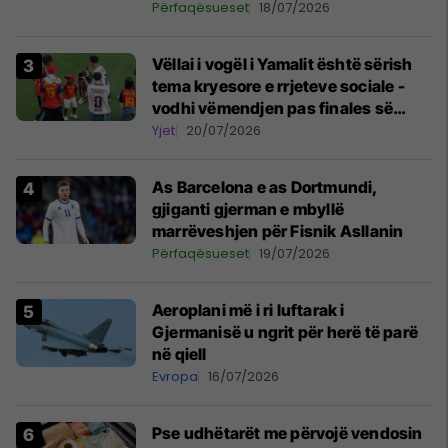
Përfaqësueset
18/07/2026
Vëllai i vogël i Yamalit është sërish
tema kryesore e rrjeteve sociale -
vodhi vëmendjen pas finales së
Kupës së Botës
Yjet
20/07/2026
As Barcelona e as Dortmundi,
gjiganti gjerman e mbyllë
marrëveshjen për Fisnik Asllanin
Përfaqësueset
19/07/2026
Aeroplani më i ri luftarak i
Gjermanisë u ngrit për herë të parë
në qiell
Evropa
16/07/2026
Pse udhëtarët me përvojë vendosin