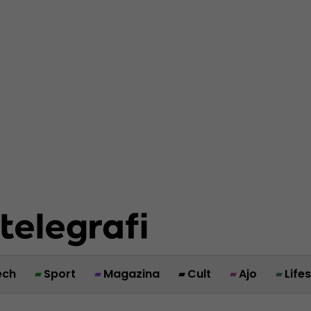
ech
Sport
Magazina
Cult
Ajo
Life