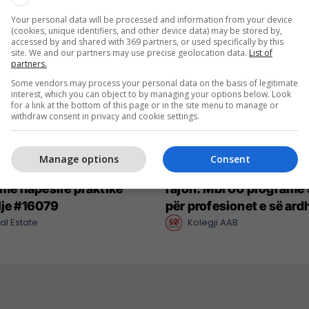
Your personal data will be processed and information from your device
(cookies, unique identifiers, and other device data) may be stored by,
accessed by and shared with 369 partners, or used specifically by this
site. We and our partners may use precise geolocation data.
List of
partners.
Some vendors may process your personal data on the basis of legitimate
interest, which you can object to by managing your options below. Look
for a link at the bottom of this page or in the site menu to manage or
withdraw consent in privacy and cookie settings.
Manage options
Consent
0m² në shitje në Bregun
AAB udhëheq arsimin pr
, me hapësirë praktike
rajon: Mbi 60 programe 
lje #16079
për profesionet e së ar
al Estate
Kolegji AAB