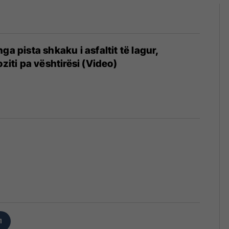
ga pista shkaku i asfaltit të lagur,
oziti pa vështirësi (Video)
1