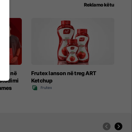
Reklamo këtu
ivat në
Frutex lanson në treg ART
studimi
Ketchup
dhmes
Frutex