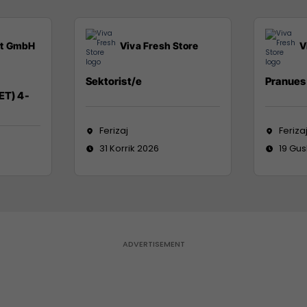
it GmbH
Viva Fresh Store
V
Sektorist/e
Pranues 
ET) 4-
Ferizaj
Feriza
31 Korrik 2026
19 Gus