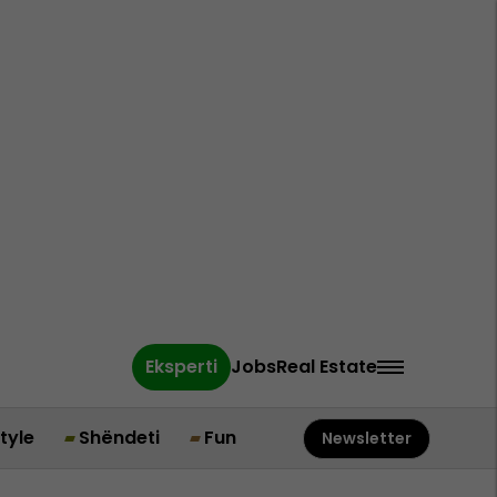
Eksperti
Jobs
Real Estate
style
Shëndeti
Fun
Newsletter