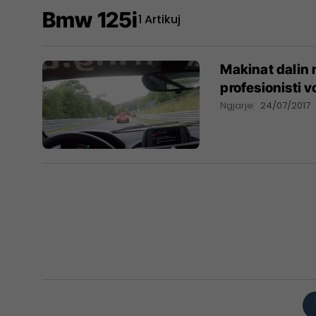
Bmw 125i
1 Artikuj
Makinat dalin n
profesionisti v
Ngjarje
24/07/2017