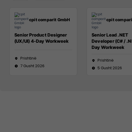
cpit comparit GmbH
cpit compar
Senior Product Designer
Senior Lead .NET
(UX/UI) 4-Day Workweek
Developer (C# / .N
Day Workweek
Prishtinë
Prishtinë
7 Gusht 2026
5 Gusht 2026