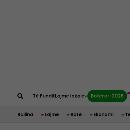
Të Fundit
Lajme lokale
Botërori 2026
Ballina
Lajme
Botë
Ekonomi
T