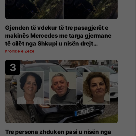
Gjenden të vdekur të tre pasagjerët e
makinës Mercedes me targa gjermane
të cilët nga Shkupi u nisën drejt
Kosovës
Kronikë e Zezë
Tre persona zhduken pasi u nisën nga