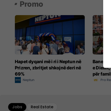
Promo
Hapet dyqani më i ri i Neptun në
Banesë 8
Prizren, zbritjet shkojnë deri në
e Diellit
69%
për fami
Neptun
Pro Re
Jobs
Real Estate