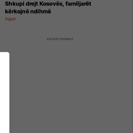
Shkupi drejt Kosovës, familjarët
kërkojnë ndihmë
Siguri