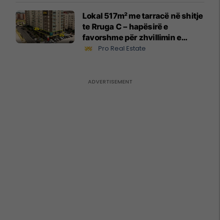
Lokal 517m² me tarracë në shitje
te Rruga C – hapësirë e
favorshme për zhvillimin e
biznesit #15796
Pro Real Estate