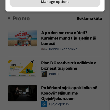
Manage options
Promo
Reklamo këtu
A po don me rrnu n’deti?
Kursimet mund t’ju sjellin një
banesë
Banka Ekonomike
Plan B Creative rrit ndikimin e
biznesit tuaj online
Plan B
Po kërkoni mjek apo klinikë në
Kosovë? Njihuni me
GjejeMjekun.com
GjejeMjekun