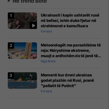
Në trend Botë
Ukrainasit i kapin ushtarët rusë
në befasi, ishin duke fjetur në
strehimoret e kamufluara
Evropa
Meteorologët me parashikime të
reja: Ndryshime ekstreme,
muajt e ardhshëm do të jenë të
pazakontë
Nga Bota
Momenti kur droni ukrainas
godet plazhin në Rusi, pranë
"pallatit të Putinit"
Evropa