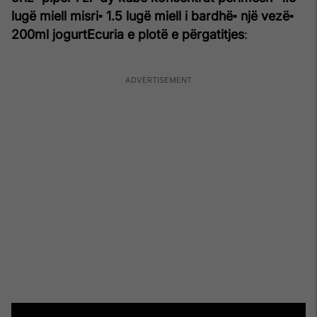
lugë miell misri
▪ 1.5 lugë miell i bardhë
▪ një vezë
▪
200ml jogurt
Ecuria e plotë e përgatitjes
: