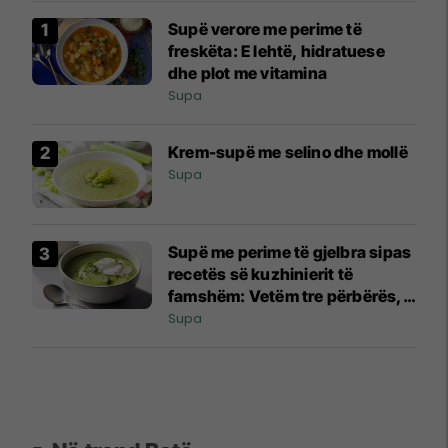
Supë verore me perime të
freskëta: E lehtë, hidratuese
dhe plot me vitamina
Supa
Krem-supë me selino dhe mollë
Supa
Supë me perime të gjelbra sipas
recetës së kuzhinierit të
famshëm: Vetëm tre përbërës,
shije magjepsëse!
Supa