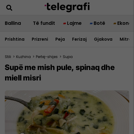
Ballina
Të fundit
Lajme
Botë
Ekono
Prishtina
Prizreni
Peja
Ferizaj
Gjakova
Mitrov
Stili
>
Kuzhina
>
Pertej-shijes
>
Supa
Supë me mish pule, spinaq dhe
miell misri