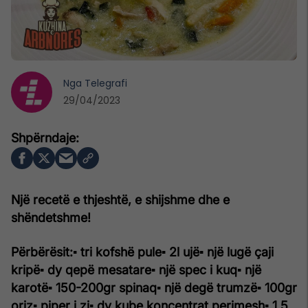
Nga
Telegrafi
29/04/2023
Një recetë e thjeshtë, e shijshme dhe e
shëndetshme!
Përbërësit:
▪ tri kofshë pule
▪ 2l ujë
▪ një lugë çaji
kripë
▪ dy qepë mesatare
▪ një spec i kuq
▪ një
karotë
▪ 150-200gr spinaq
▪ një degë trumzë
▪ 100gr
oriz
▪ piper i zi
▪ dy kube koncentrat perimesh
▪ 1.5