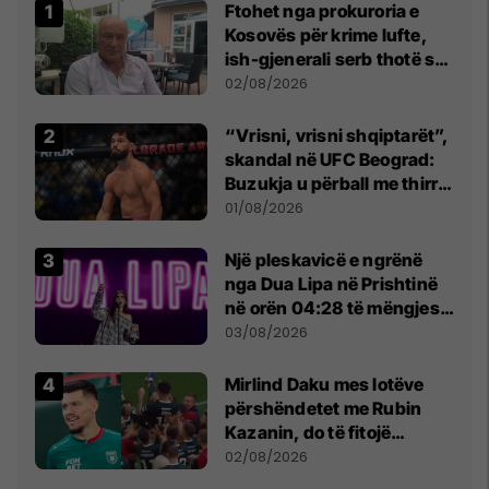
Ftohet nga prokuroria e
Kosovës për krime lufte,
ish-gjenerali serb thotë se
dikush e tradhtoi në
02/08/2026
Beograd
“Vrisni, vrisni shqiptarët”,
skandal në UFC Beograd:
Buzukja u përball me thirrje
anti-shqiptare nga
01/08/2026
tribunat
Një pleskavicë e ngrënë
nga Dua Lipa në Prishtinë
në orën 04:28 të mëngjesit
- dhe bota digjitale serbe
03/08/2026
shpall gjendjen e luftës
Mirlind Daku mes lotëve
përshëndetet me Rubin
Kazanin, do të fitojë
miliona te Spartak Moska
02/08/2026