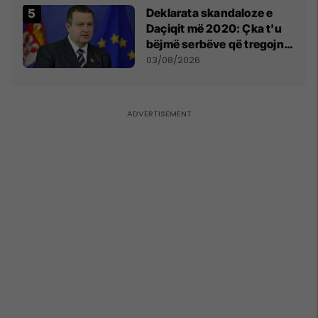
​Deklarata skandaloze e
Daçiqit më 2020: Çka t'u
bëjmë serbëve që tregojnë
ku janë varrosur shqiptarët
03/08/2026
në Serbi