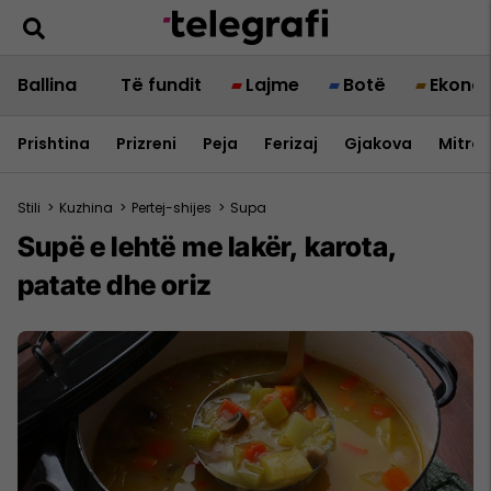
Ballina
Të fundit
Lajme
Botë
Ekono
Prishtina
Prizreni
Peja
Ferizaj
Gjakova
Mitrov
Stili
>
Kuzhina
>
Pertej-shijes
>
Supa
Supë e lehtë me lakër, karota,
patate dhe oriz