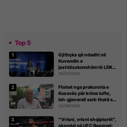
Top 5
Gjithçka që ndodhi në
Kuvendin e
jashtëzakonshëm të LDK-
së
30/07/2026
Ftohet nga prokuroria e
Kosovës për krime lufte,
ish-gjenerali serb thotë se
dikush e tradhtoi në
02/08/2026
Beograd
“Vrisni, vrisni shqiptarët”,
skandal në UFC Beograd: