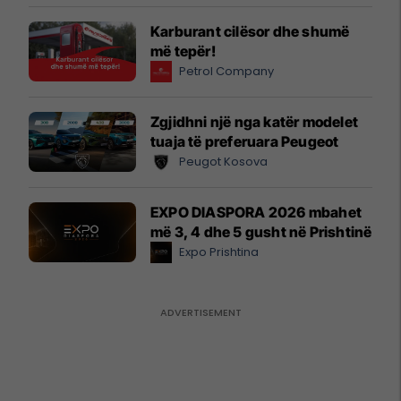
Karburant cilësor dhe shumë
më tepër!
Petrol Company
Zgjidhni një nga katër modelet
tuaja të preferuara Peugeot
Peugot Kosova
EXPO DIASPORA 2026 mbahet
më 3, 4 dhe 5 gusht në Prishtinë
Expo Prishtina