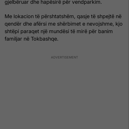
gjelbëruar dhe hapësirë për vendparkim.
Me lokacion të përshtatshëm, qasje të shpejtë në
qendër dhe afërsi me shërbimet e nevojshme, kjo
shtëpi paraqet një mundësi të mirë për banim
familjar në Tokbashqe.