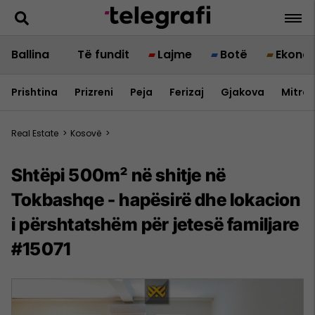
Ballina
Të fundit
Lajme
Botë
Ekono
Prishtina
Prizreni
Peja
Ferizaj
Gjakova
Mitrov
Real Estate
>
Kosovë
>
Shtëpi 500m² në shitje në
Tokbashqe - hapësirë dhe lokacion
i përshtatshëm për jetesë familjare
#15071