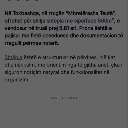
Në Tokbashqe, në rrugën “Mbretëresha Teutë”,
ofrohet për shitje
shtëpia me sipërfaqe 500m²
, e
vendosur në truall prej 5.81 ari. Prona është e
pajisur me fletë poseduese dhe dokumentacion të
rregullt përmes noterit.
Shtëpia
është e strukturuar në përdhes, një kat
dhe nënkulm, me orientim nga të gjitha anët, çka i
siguron ndriçim natyral dhe funksionalitet në
organizim.