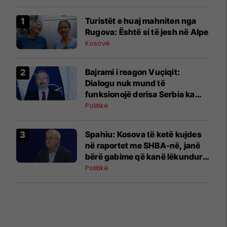
Turistët e huaj mahniten nga
Rugova: Është si të jesh në Alpe
Kosovë
Bajrami i reagon Vuçiqit:
Dialogu nuk mund të
funksionojë derisa Serbia ka
pretendime territoriale
Politikë
Spahiu: Kosova të ketë kujdes
në raportet me SHBA-në, janë
bërë gabime që kanë lëkundur
besimin
Politikë