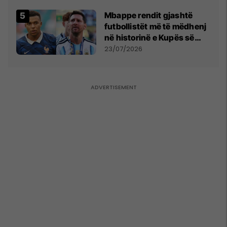
Mbappe rendit gjashtë
futbollistët më të mëdhenj
në historinë e Kupës së
Botës, Messi mbetet i dyti
23/07/2026