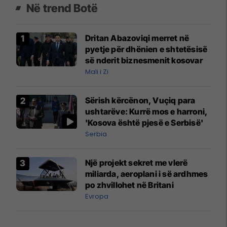
Në trend Botë
Dritan Abazoviqi merret në
pyetje për dhënien e shtetësisë
së nderit biznesmenit kosovar
Mali i Zi
Sërish kërcënon, Vuçiq para
ushtarëve: Kurrë mos e harroni,
'Kosova është pjesë e Serbisë'
Serbia
Një projekt sekret me vlerë
miliarda, aeroplani i së ardhmes
po zhvillohet në Britani
Evropa