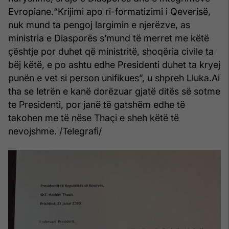
Evropiane.
“Krijimi apo ri-formatizimi i Qeverisë,
nuk mund ta pengoj largimin e njerëzve, as
ministria e Diasporës s’mund të merret me këtë
çështje por duhet që ministritë, shoqëria civile ta
bëj këtë, e po ashtu edhe Presidenti duhet ta kryej
punën e vet si person unifikues”, u shpreh Lluka.
Ai
tha se letrën e kanë dorëzuar gjatë ditës së sotme
te Presidenti, por janë të gatshëm edhe të
takohen me të nëse Thaçi e sheh këtë të
nevojshme. /Telegrafi/