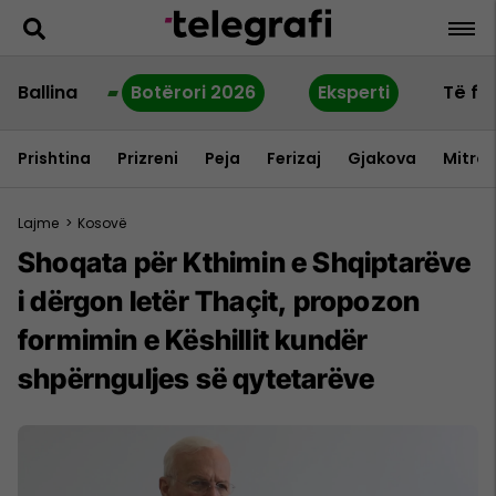
Ballina
Botërori 2026
Eksperti
Të fu
Prishtina
Prizreni
Peja
Ferizaj
Gjakova
Mitrov
Lajme
>
Kosovë
Shoqata për Kthimin e Shqiptarëve
i dërgon letër Thaçit, propozon
formimin e Këshillit kundër
shpërnguljes së qytetarëve