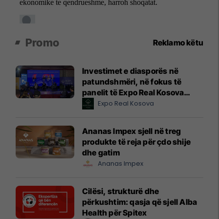
Promo
Reklamo këtu
Investimet e diasporës në
patundshmëri, në fokus të
panelit të Expo Real Kosova
2026
Expo Real Kosova
Ananas Impex sjell në treg
produkte të reja për çdo shije
dhe gatim
Ananas Impex
Cilësi, strukturë dhe
përkushtim: qasja që sjell Alba
Health për Spitex