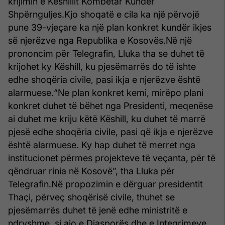
krijimin e Këshillit Kombëtar Kundër
Shpërnguljes.
Kjo shoqatë e cila ka një përvojë
pune 39-vjeçare ka një plan konkret kundër ikjes
së njerëzve nga Republika e Kosovës.
Në një
prononcim për Telegrafin, Lluka tha se duhet të
krijohet ky Këshill, ku pjesëmarrës do të ishte
edhe shoqëria civile, pasi ikja e njerëzve është
alarmuese.
“Ne plan konkret kemi, mirëpo plani
konkret duhet të bëhet nga Presidenti, meqenëse
ai duhet me kriju këtë Këshill, ku duhet të marrë
pjesë edhe shoqëria civile, pasi që ikja e njerëzve
është alarmuese. Ky hap duhet të merret nga
institucionet përmes projekteve të veçanta, për të
qëndruar rinia në Kosovë”, tha Lluka për
Telegrafin.
Në propozimin e dërguar presidentit
Thaçi, përveç shoqërisë civile, thuhet se
pjesëmarrës duhet të jenë edhe ministritë e
ndryshme, si ajo e Diasporës dhe e Integrimeve