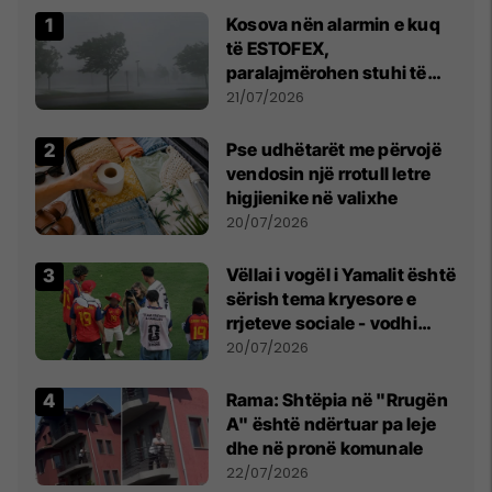
Kosova nën alarmin e kuq
të ESTOFEX,
paralajmërohen stuhi të
fuqishme me breshër dhe
21/07/2026
erëra të forta
Pse udhëtarët me përvojë
vendosin një rrotull letre
higjienike në valixhe
20/07/2026
Vëllai i vogël i Yamalit është
sërish tema kryesore e
rrjeteve sociale - vodhi
vëmendjen pas finales së
20/07/2026
Kupës së Botës
Rama: Shtëpia në "Rrugën
A" është ndërtuar pa leje
dhe në pronë komunale
22/07/2026