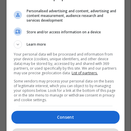
Personalised advertising and content, advertising and
content measurement, audience research and
services development
Store and/or access information on a device
Learn more
Your personal data will be processed and information from
your device (cookies, unique identifiers, and other device
data) may be stored by, accessed by and shared with 369
partners, or used specifically by this site. We and our partners
may use precise geolocation data.
List of partners.
Hashim Thaçi
Letër
Jahja Lluka
Some vendors may process your personal data on the basis
of legitimate interest, which you can object to by managing
Shoqata Për Kthimin E Shqiptarëve
your options below. Look for a link at the bottom of this page
or in the site menu to manage or withdraw consent in privacy
and cookie settings.
Consent