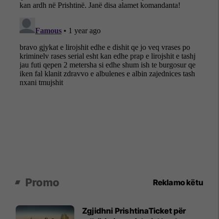
Promo
Reklamo këtu
Zgjidhni PrishtinaTicket për