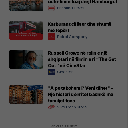
udhëtimin tuaj drejt Hamburgut
Prishtina Ticket
Karburant cilësor dhe shumë
më tepër!
Petrol Company
Russell Crowe në rolin e një
shqiptari në filmin e ri “The Get
Out” në CineStar
Cinestar
"A po takohemi? Veni dihet" –
Një histori që rritet bashkë me
familjet tona
Viva Fresh Store