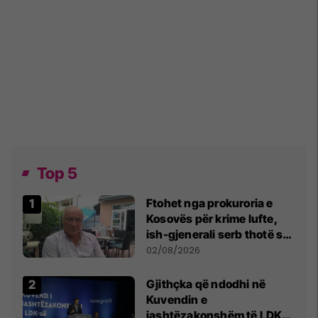
Top 5
Ftohet nga prokuroria e
Kosovës për krime lufte,
ish-gjenerali serb thotë se
dikush e tradhtoi në
02/08/2026
Beograd
Gjithçka që ndodhi në
Kuvendin e
jashtëzakonshëm të LDK-