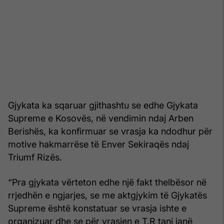
Gjykata ka sqaruar gjithashtu se edhe Gjykata
Supreme e Kosovës, në vendimin ndaj Arben
Berishës, ka konfirmuar se vrasja ka ndodhur për
motive hakmarrëse të Enver Sekiraqës ndaj
Triumf Rizës.
“Pra gjykata vërteton edhe një fakt thelbësor në
rrjedhën e ngjarjes, se me aktgjykim të Gjykatës
Supreme është konstatuar se vrasja ishte e
organizuar dhe se për vrasjen e T.R tani janë