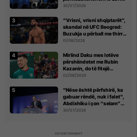
së
30/07/2026
“Vrisni, vrisni shqiptarët”,
skandal në UFC Beograd:
Buzukja u përball me thirrje
anti-shqiptare nga
01/08/2026
tribunat
Mirlind Daku mes lotëve
përshëndetet me Rubin
Kazanin, do të fitojë
miliona te Spartak Moska
02/08/2026
"Nëse është përfshirë, ka
gabuar rëndë, nuk i falet",
Abdixhiku i çon “selam”
Përparim Ramës
30/07/2026