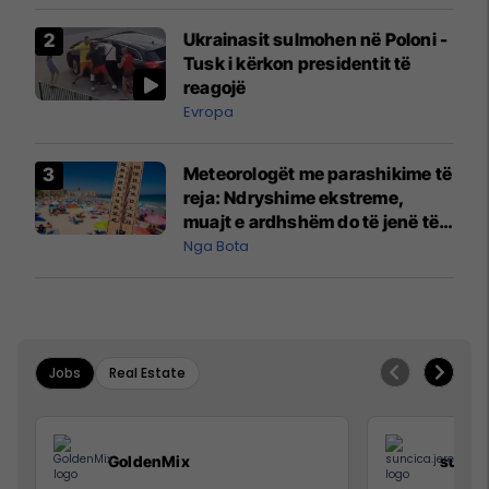
luftës
Ukrainasit sulmohen në Poloni -
Tusk i kërkon presidentit të
reagojë
Evropa
Meteorologët me parashikime të
reja: Ndryshime ekstreme,
muajt e ardhshëm do të jenë të
pazakontë
Nga Bota
Jobs
Real Estate
GoldenMix
sunci