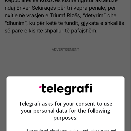
Republikës së Kosovës kishte ngritur aktakuzë
ndaj Enver Sekiraqës për tri vepra penale, për
nxitje në vrasjen e Triumf Rizës, “detyrim” dhe
“dhunim”, ku për këtë të fundit, gjykata e shkallës
së parë e kishte shpallur të pafajshëm.
Telegrafi asks for your consent to use
your personal data for the following
purposes:
Personalised advertising and content, advertising and