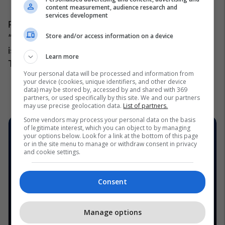
content measurement, audience research and
services development
Prokuroria pretendon se incidenti i ndodhur në
Store and/or access information on a device
“Swiss Casino” në mes të Sekiraqës dhe Rizës
ishte njëri nga motivet që çuan në vrasjen e
Learn more
Triumf Rizës.
Your personal data will be processed and information from
your device (cookies, unique identifiers, and other device
data) may be stored by, accessed by and shared with 369
partners, or used specifically by this site. We and our partners
may use precise geolocation data.
List of partners.
Some vendors may process your personal data on the basis
of legitimate interest, which you can object to by managing
your options below. Look for a link at the bottom of this page
or in the site menu to manage or withdraw consent in privacy
and cookie settings.
Consent
Manage options