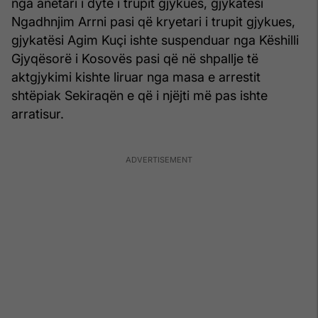
nga anëtari i dytë i trupit gjykues, gjykatësi
Ngadhnjim Arrni pasi që kryetari i trupit gjykues,
gjykatësi Agim Kuçi ishte suspenduar nga Këshilli
Gjyqësorë i Kosovës pasi që në shpallje të
aktgjykimi kishte liruar nga masa e arrestit
shtëpiak Sekiraqën e që i njëjti më pas ishte
arratisur.