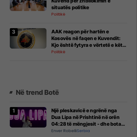
Kuvend për zhbllokimin e
situatës politike
Politikë
AAK reagon për hartën e
Kosovës në faqen e Kuvendit:
Kjo është fytyra e vërtetë e këtij
pushteti
Politikë
Në trend Botë
Një pleskavicë e ngrënë nga
Dua Lipa në Prishtinë në orën
04:28 të mëngjesit - dhe bota
digjitale serbe shpall gjendjen e
Enver Robelli
Serbia