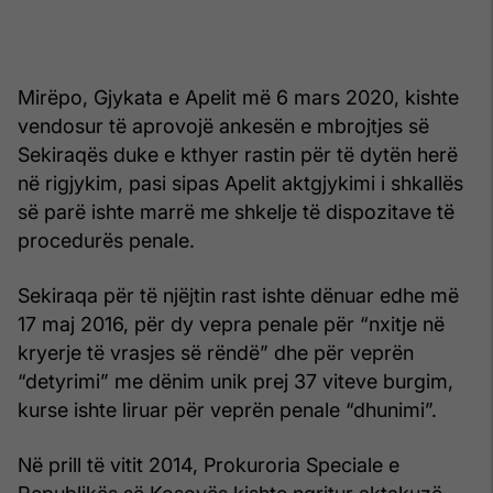
Mirëpo, Gjykata e Apelit më 6 mars 2020, kishte
vendosur të aprovojë ankesën e mbrojtjes së
Sekiraqës duke e kthyer rastin për të dytën herë
në rigjykim, pasi sipas Apelit aktgjykimi i shkallës
së parë ishte marrë me shkelje të dispozitave të
procedurës penale.
Sekiraqa për të njëjtin rast ishte dënuar edhe më
17 maj 2016, për dy vepra penale për “nxitje në
kryerje të vrasjes së rëndë” dhe për veprën
“detyrimi” me dënim unik prej 37 viteve burgim,
kurse ishte liruar për veprën penale “dhunimi”.
Në prill të vitit 2014, Prokuroria Speciale e