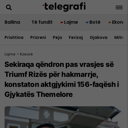
Ballina
Të fundit
Lajme
Botë
Ekono
Prishtina
Prizreni
Peja
Ferizaj
Gjakova
Mitrov
Lajme
>
Kosovë
Sekiraqa qëndron pas vrasjes së
Triumf Rizës për hakmarrje,
konstaton aktgjykimi 156-faqësh i
Gjykatës Themelore