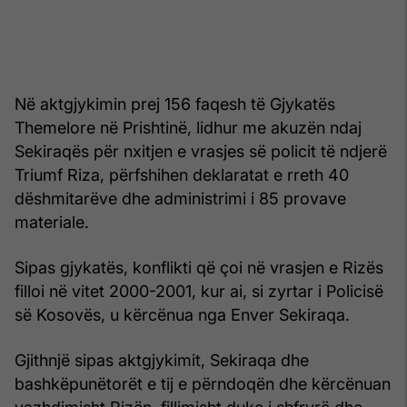
Në aktgjykimin prej 156 faqesh të Gjykatës
Themelore në Prishtinë, lidhur me akuzën ndaj
Sekiraqës për nxitjen e vrasjes së policit të ndjerë
Triumf Riza, përfshihen deklaratat e rreth 40
dëshmitarëve dhe administrimi i 85 provave
materiale.
Sipas gjykatës, konflikti që çoi në vrasjen e Rizës
filloi në vitet 2000-2001, kur ai, si zyrtar i Policisë
së Kosovës, u kërcënua nga Enver Sekiraqa.
Gjithnjë sipas aktgjykimit, Sekiraqa dhe
bashkëpunëtorët e tij e përndoqën dhe kërcënuan