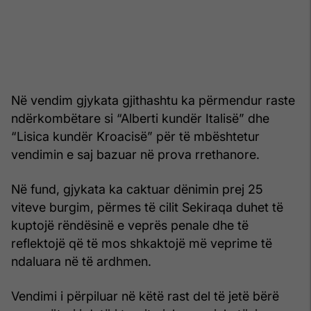
Në vendim gjykata gjithashtu ka përmendur raste
ndërkombëtare si “Alberti kundër Italisë” dhe
“Lisica kundër Kroacisë” për të mbështetur
vendimin e saj bazuar në prova rrethanore.
Në fund, gjykata ka caktuar dënimin prej 25
viteve burgim, përmes të cilit Sekiraqa duhet të
kuptojë rëndësinë e veprës penale dhe të
reflektojë që të mos shkaktojë më veprime të
ndaluara në të ardhmen.
Vendimi i përpiluar në këtë rast del të jetë bërë