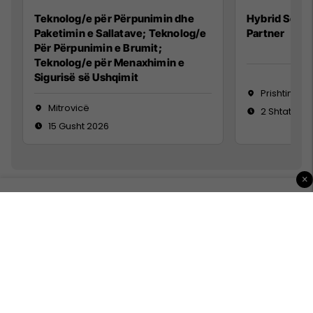
Teknolog/e për Përpunimin dhe
Hybrid Senio
Paketimin e Sallatave; Teknolog/e
Partner
Për Përpunimin e Brumit;
Teknolog/e për Menaxhimin e
Sigurisë së Ushqimit
Prishtinë
Mitrovicë
2 Shtator 2
15 Gusht 2026
×