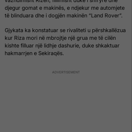
vazhdimisht Rizën, fillimisht duke i shfryrë dhe
djegur gomat e makinës, e ndjekur me automjete
të blinduara dhe i dogjën makinën “Land Rover”.
Gjykata ka konstatuar se rivaliteti u përshkallëzua
kur Riza mori në mbrojtje një grua me të cilën
kishte filluar një lidhje dashurie, duke shkaktuar
hakmarrjen e Sekiraqës.