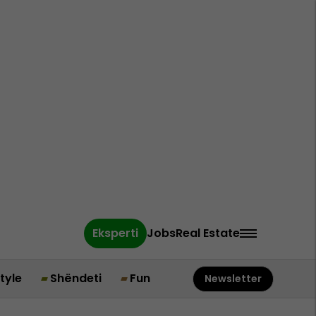
Eksperti
Jobs
Real Estate
style
Shëndeti
Fun
Newsletter