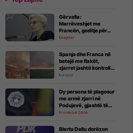
Gërvalla:
Marrëveshjet me
Francën, goditje për
krimin e organizuar
Drejtësi
Spanja dhe Franca në
betejë me flakët,
zjarret jashtë kontrollit
- pamje
Evropa
Dy persona të plagosur
me armë zjarri në
Podujevë, gjashtë të
arrestuar
Kronika e Zezë
Blerta Deliu dorëzon