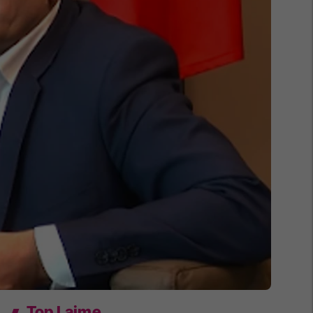
Top Lajme