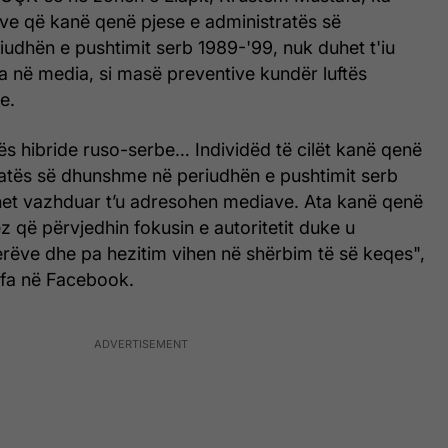
ve që kanë qenë pjese e administratës së
udhën e pushtimit serb 1989-'99, nuk duhet t'iu
 në media, si masë preventive kundër luftës
e.
tës hibride ruso-serbe… Individëd të cilët kanë qenë
ratës së dhunshme në periudhën e pushtimit serb
et vazhduar t’u adresohen mediave. Ata kanë qenë
 që përvjedhin fokusin e autoritetit duke u
derëve dhe pa hezitim vihen në shërbim të së keqes",
fa në Facebook.