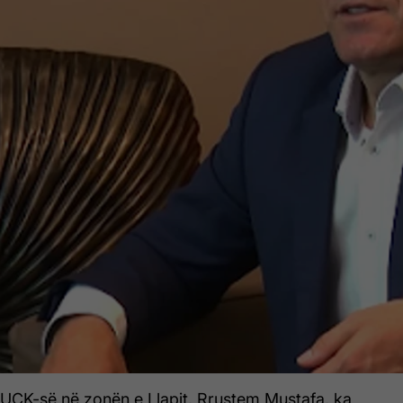
 UÇK-së në zonën e Llapit, Rrustem Mustafa, ka