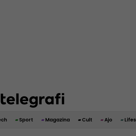
ech
Sport
Magazina
Cult
Ajo
Life