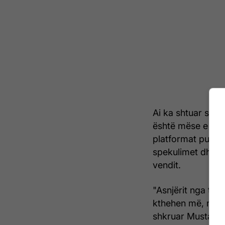
Ai ka shtuar se n
është mëse e nev
platformat publi
spekulimet dhe lu
vendit.
"Asnjërit nga të 
kthehen më, ndihu
shkruar Mustafa. 