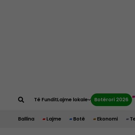
Të Fundit
Lajme lokale
Botërori 2026
Ballina
Lajme
Botë
Ekonomi
T