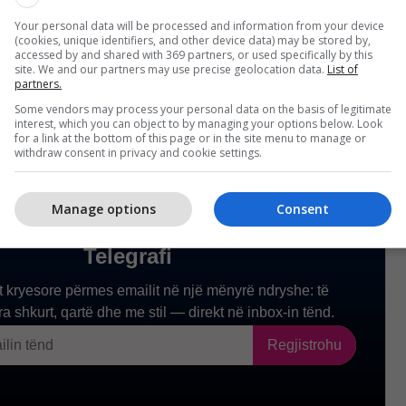
Your personal data will be processed and information from your device
(cookies, unique identifiers, and other device data) may be stored by,
accessed by and shared with 369 partners, or used specifically by this
site. We and our partners may use precise geolocation data.
List of
partners.
Some vendors may process your personal data on the basis of legitimate
interest, which you can object to by managing your options below. Look
for a link at the bottom of this page or in the site menu to manage or
withdraw consent in privacy and cookie settings.
Manage options
Consent