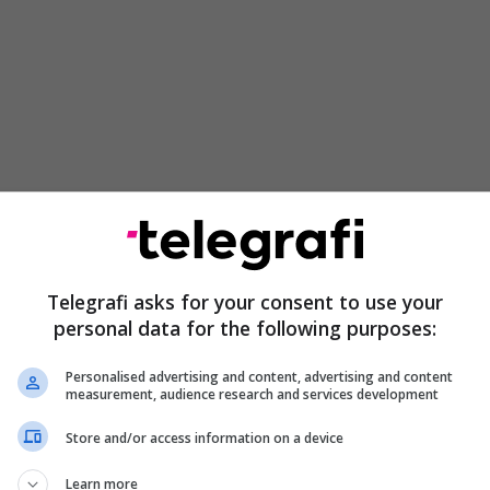
ë rrethana të jashtëzakonshme siç jemi ne sot,
ojshme që të tillët të menjanohen nga mediat dhe
Telegrafi asks for your consent to use your
ke, dhe në këtë mënyrë të evitohen dëmet nga
personal data for the following purposes:
fta hibride ruso-sërbe që mund t’i shkaktohen
Personalised advertising and content, advertising and content
measurement, audience research and services development
tillët nuk mbajnë barrë për ata që ikën dhe nuk
Store and/or access information on a device
ni të sigurt në vendin tuaj, tani të PAVARUR!", ka
/Telegrafi/
Learn more