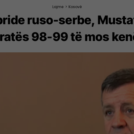
Lajme
>
Kosovë
bride ruso-serbe, Mustaf
tratës 98-99 të mos ken