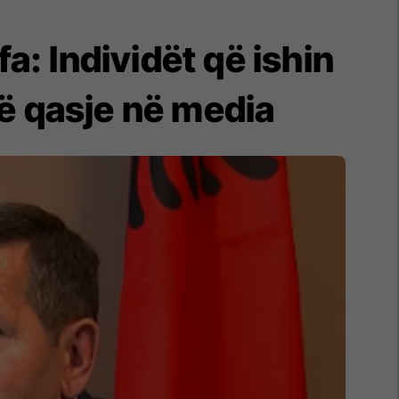
a: Individët që ishin
ë qasje në media