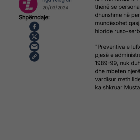
Nga
Telegrafi
thënë se persona
20/03/2024
dhunshme në peri
mundësohet qasja
hibride ruso-serb
"Preventiva e luf
pjesë e administ
1989-99, nuk duh
dhe mbeten njerëz
vardisur rreth li
ka shkruar Musta