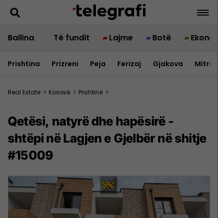
Ballina
Të fundit
Lajme
Botë
Ekono
Prishtina
Prizreni
Peja
Ferizaj
Gjakova
Mitrov
Real Estate
>
Kosovë
>
Prishtinë
>
Qetësi, natyrë dhe hapësirë -
shtëpi në Lagjen e Gjelbër në shitje
#15009