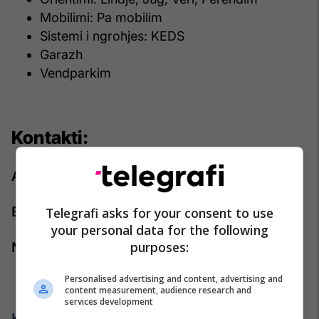
Mobilimi: Pa mobilim
Sistemi i ngrohjes: KEDS
Garazh
Vendparkim
Kontakti:
Agjenti: Iliriana Maxhuni
Emaili:
Telegrafi asks for your consent to use
iliriana.maxhuni@pro-rks.com
your personal data for the following
purposes:
Numri i telefonit:
+383 44 888 444
Personalised advertising and content, advertising and
content measurement, audience research and
services development
Kliko këtu për më shumë: