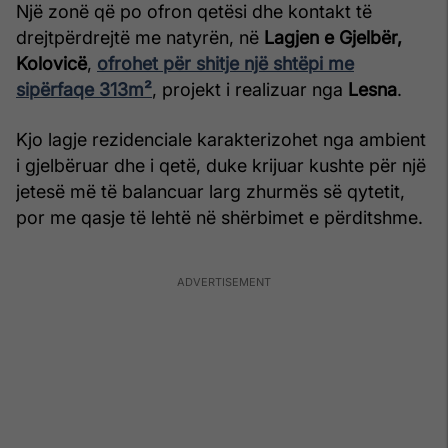
Një zonë që po ofron qetësi dhe kontakt të
drejtpërdrejtë me natyrën, në
Lagjen e Gjelbër,
Kolovicë
,
ofrohet për shitje një shtëpi me
sipërfaqe 313m²
, projekt i realizuar nga
Lesna
.
Kjo lagje rezidenciale karakterizohet nga ambient
i gjelbëruar dhe i qetë, duke krijuar kushte për një
jetesë më të balancuar larg zhurmës së qytetit,
por me qasje të lehtë në shërbimet e përditshme.