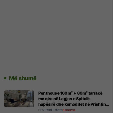
Më shumë
Penthouse 160m² + 80m² tarracë
me qira në Lagjen e Spitalit –
hapësirë dhe komoditet në Prishtinë
#14030
Pro Real Estate
Kosovë