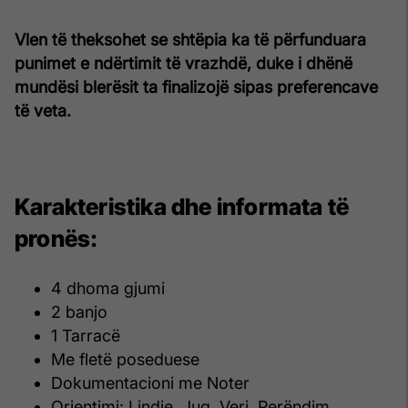
Vlen të theksohet se shtëpia ka të përfunduara
punimet e ndërtimit të vrazhdë, duke i dhënë
mundësi blerësit ta finalizojë sipas preferencave
të veta.
Karakteristika dhe informata të
pronës:
4 dhoma gjumi
2 banjo
1 Tarracë
Me fletë poseduese
Dokumentacioni me Noter
Orientimi: Lindje, Jug, Veri, Perëndim