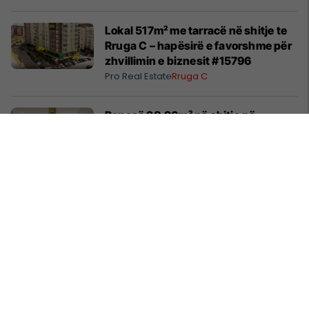
Lokal 517m² me tarracë në shitje te
Rruga C – hapësirë e favorshme për
zhvillimin e biznesit #15796
Pro Real Estate
Rruga C
Banesë 98.96m² në shitje në
Lakrishtë – banim modern pranë
qendrës #16060
Pro Real Estate
Lakrishtë
Objekt 2475m² me qira në Sllatinë të
Madhe – hapësirë e përshtatshme
për zhvillimin e biznesit #16068
Pro Real Estate
Fushë Kosovë
Banesë 158m² në shitje te Rruga C –
hapësirë e bollshme për familje