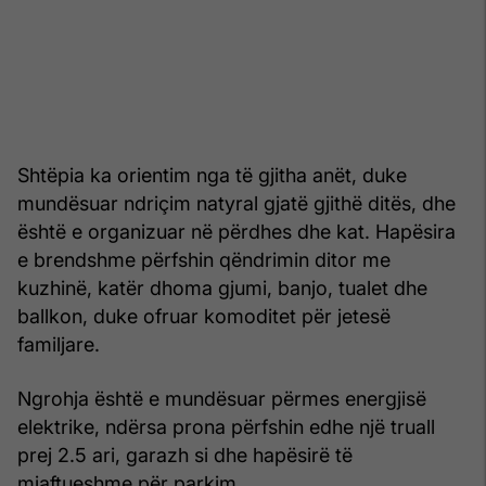
Shtëpia ka orientim nga të gjitha anët, duke
mundësuar ndriçim natyral gjatë gjithë ditës, dhe
është e organizuar në përdhes dhe kat. Hapësira
e brendshme përfshin qëndrimin ditor me
kuzhinë, katër dhoma gjumi, banjo, tualet dhe
ballkon, duke ofruar komoditet për jetesë
familjare.
Ngrohja është e mundësuar përmes energjisë
elektrike, ndërsa prona përfshin edhe një truall
prej 2.5 ari, garazh si dhe hapësirë të
mjaftueshme për parkim.