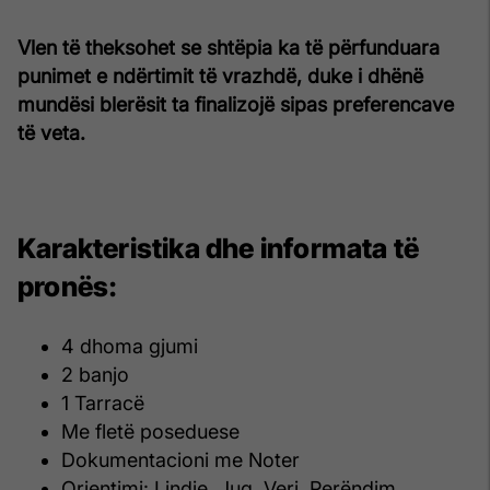
Vlen të theksohet se shtëpia ka të përfunduara
punimet e ndërtimit të vrazhdë, duke i dhënë
mundësi blerësit ta finalizojë sipas preferencave
të veta.
Karakteristika dhe informata të
pronës:
4 dhoma gjumi
2 banjo
1 Tarracë
Me fletë poseduese
Dokumentacioni me Noter
Orientimi: Lindje, Jug, Veri, Perëndim