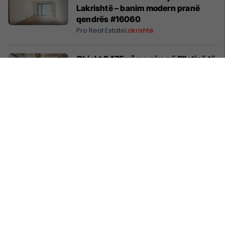
Lakrishtë – banim modern pranë
qendrës #16060
Pro Real Estate
Lakrishtë
Objekt 2475m² me qira në Sllatinë të
Madhe – hapësirë e përshtatshme
për zhvillimin e biznesit #16068
Pro Real Estate
Fushë Kosovë
Banesë 158m² në shitje te Rruga C –
hapësirë e bollshme për familje
#14073
Pro Real Estate
Rruga C
Shtëpi 248m² në Lagjen e Gjelbër –
hapësirë për një jetë familjare pranë
natyrës #14991
Pro Real Estate
Kolovicë