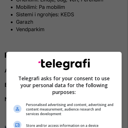
Mobilimi: Pa mobilim
Sistemi i ngrohjes: KEDS
Garazh
Vendparkim
Kontakti:
Agjenti: Iliriana Maxhuni
Telegrafi asks for your consent to use
your personal data for the following
Emaili:
iliriana.maxhuni@pro-rks.com
purposes:
Numri i telefonit:
+383 44 888 444
Personalised advertising and content, advertising and
content measurement, audience research and
services development
Store and/or access information on a device
Kliko këtu për më shumë: