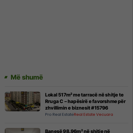
Më shumë
Lokal 517m² me tarracë në shitje te
Rruga C – hapësirë e favorshme për
zhvillimin e biznesit #15796
Pro Real Estate
Real Estate Vecuara
Banesë 98.96m² në shitje në