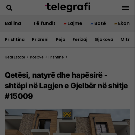
Ballina
Të fundit
Lajme
Botë
Ekono
Prishtina
Prizreni
Peja
Ferizaj
Gjakova
Mitrov
Real Estate
>
Kosovë
>
Prishtinë
>
Qetësi, natyrë dhe hapësirë -
shtëpi në Lagjen e Gjelbër në shitje
#15009