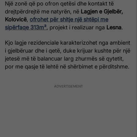
Një zonë që po ofron qetësi dhe kontakt të
drejtpërdrejtë me natyrën, në
Lagjen e Gjelbër,
Kolovicë
,
ofrohet për shitje një shtëpi me
sipërfaqe 313m²
, projekt i realizuar nga
Lesna
.
Kjo lagje rezidenciale karakterizohet nga ambient
i gjelbëruar dhe i qetë, duke krijuar kushte për një
jetesë më të balancuar larg zhurmës së qytetit,
por me qasje të lehtë në shërbimet e përditshme.