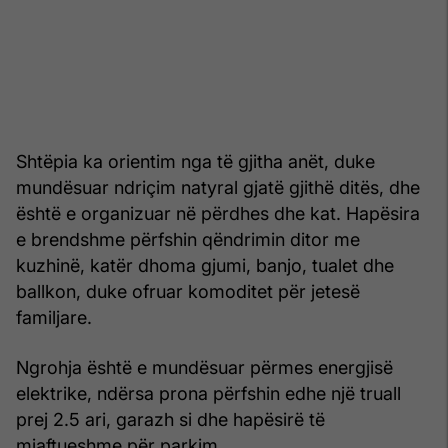
Shtëpia ka orientim nga të gjitha anët, duke
mundësuar ndriçim natyral gjatë gjithë ditës, dhe
është e organizuar në përdhes dhe kat. Hapësira
e brendshme përfshin qëndrimin ditor me
kuzhinë, katër dhoma gjumi, banjo, tualet dhe
ballkon, duke ofruar komoditet për jetesë
familjare.
Ngrohja është e mundësuar përmes energjisë
elektrike, ndërsa prona përfshin edhe një truall
prej 2.5 ari, garazh si dhe hapësirë të
mjaftueshme për parkim.