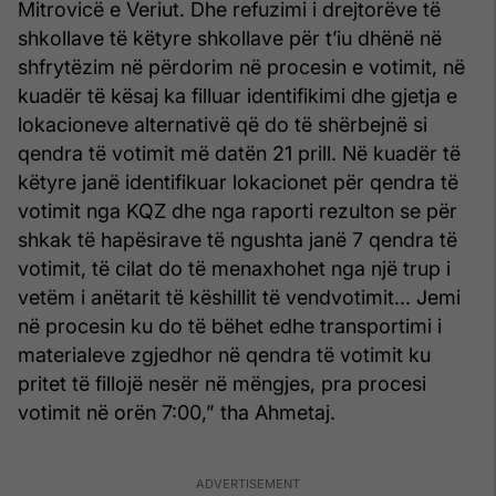
Mitrovicë e Veriut. Dhe refuzimi i drejtorëve të
shkollave të këtyre shkollave për t’iu dhënë në
shfrytëzim në përdorim në procesin e votimit, në
kuadër të kësaj ka filluar identifikimi dhe gjetja e
lokacioneve alternativë që do të shërbejnë si
qendra të votimit më datën 21 prill. Në kuadër të
këtyre janë identifikuar lokacionet për qendra të
votimit nga KQZ dhe nga raporti rezulton se për
shkak të hapësirave të ngushta janë 7 qendra të
votimit, të cilat do të menaxhohet nga një trup i
vetëm i anëtarit të këshillit të vendvotimit... Jemi
në procesin ku do të bëhet edhe transportimi i
materialeve zgjedhor në qendra të votimit ku
pritet të fillojë nesër në mëngjes, pra procesi
votimit në orën 7:00,” tha Ahmetaj.