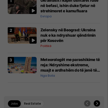
Ukrainasit i kapin ushtarët rusë
në befasi, ishin duke fjetur në
strehimoret e kamufluara
Evropa
Zelensky në Beograd: Ukraina
nuk e ka ndryshuar qëndrimin
për Kosovën
Politikë
Meteorologët me parashikime të
reja: Ndryshime ekstreme,
muajt e ardhshëm do të jenë të
pazakontë
Nga Bota
Jobs
Real Estate