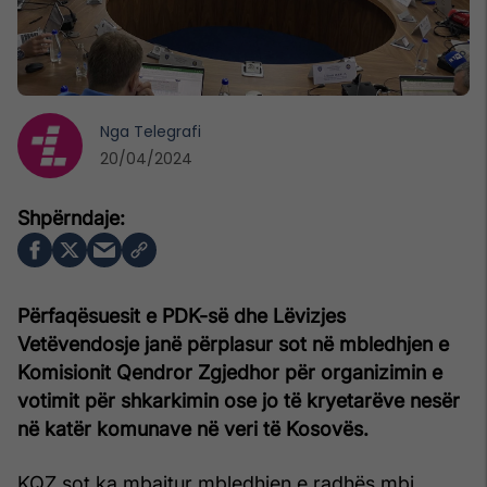
Nga
Telegrafi
20/04/2024
Përfaqësuesit e PDK-së dhe Lëvizjes
Vetëvendosje janë përplasur sot në mbledhjen e
Komisionit Qendror Zgjedhor për organizimin e
votimit për shkarkimin ose jo të kryetarëve nesër
në katër komunave në veri të Kosovës.
KQZ sot ka mbajtur mbledhjen e radhës mbi