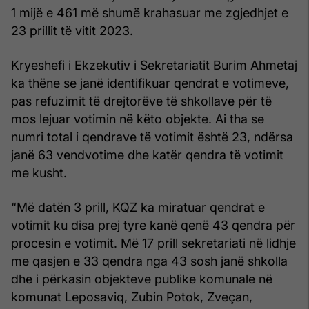
1 mijë e 461 më shumë krahasuar me zgjedhjet e
23 prillit të vitit 2023.
Kryeshefi i Ekzekutiv i Sekretariatit Burim Ahmetaj
ka thëne se janë identifikuar qendrat e votimeve,
pas refuzimit të drejtorëve të shkollave për të
mos lejuar votimin në këto objekte. Ai tha se
numri total i qendrave të votimit është 23, ndërsa
janë 63 vendvotime dhe katër qendra të votimit
me kusht.
“Më datën 3 prill, KQZ ka miratuar qendrat e
votimit ku disa prej tyre kanë qenë 43 qendra për
procesin e votimit. Më 17 prill sekretariati në lidhje
me qasjen e 33 qendra nga 43 sosh janë shkolla
dhe i përkasin objekteve publike komunale në
komunat Leposaviq, Zubin Potok, Zveçan,