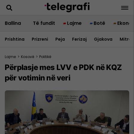
Ballina
Të fundit
Lajme
Botë
Ekono
Prishtina
Prizreni
Peja
Ferizaj
Gjakova
Mitrov
Lajme
>
Kosovë
>
Politikë
Përplasje mes LVV e PDK në KQZ
për votimin në veri