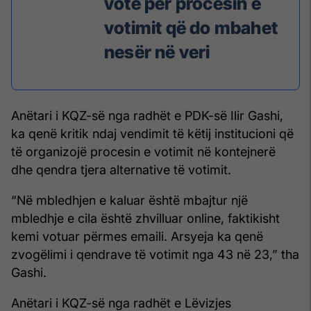
vote për procesin e
votimit që do mbahet
nesër në veri
Anëtari i KQZ-së nga radhët e PDK-së Ilir Gashi,
ka qenë kritik ndaj vendimit të këtij institucioni që
të organizojë procesin e votimit në kontejnerë
dhe qendra tjera alternative të votimit.
“Në mbledhjen e kaluar është mbajtur një
mbledhje e cila është zhvilluar online, faktikisht
kemi votuar përmes emaili. Arsyeja ka qenë
zvogëlimi i qendrave të votimit nga 43 në 23,” tha
Gashi.
Anëtari i KQZ-së nga radhët e Lëvizjes