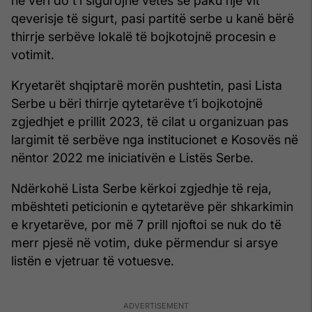
në veri do t’i sigurojnë vetes së paku një vit
qeverisje të sigurt, pasi partitë serbe u kanë bërë
thirrje serbëve lokalë të bojkotojnë procesin e
votimit.
Kryetarët shqiptarë morën pushtetin, pasi Lista
Serbe u bëri thirrje qytetarëve t’i bojkotojnë
zgjedhjet e prillit 2023, të cilat u organizuan pas
largimit të serbëve nga institucionet e Kosovës në
nëntor 2022 me iniciativën e Listës Serbe.
Ndërkohë Lista Serbe kërkoi zgjedhje të reja,
mbështeti peticionin e qytetarëve për shkarkimin
e kryetarëve, por më 7 prill njoftoi se nuk do të
merr pjesë në votim, duke përmendur si arsye
listën e vjetruar të votuesve.