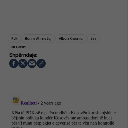
Pdk
Burim Ahmetaj
Alban Krasniqi
Lvv
Ilir Gashi