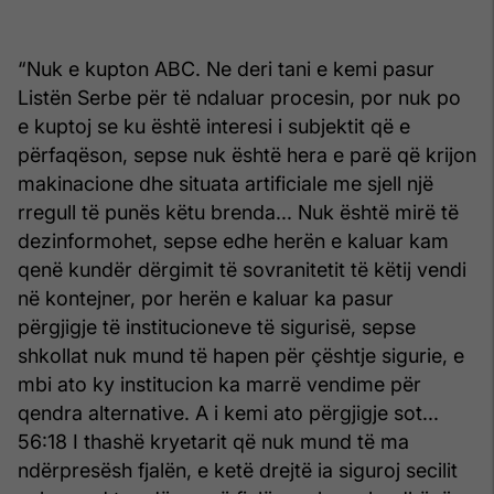
“Nuk e kupton ABC. Ne deri tani e kemi pasur
Listën Serbe për të ndaluar procesin, por nuk po
e kuptoj se ku është interesi i subjektit që e
përfaqëson, sepse nuk është hera e parë që krijon
makinacione dhe situata artificiale me sjell një
rregull të punës këtu brenda... Nuk është mirë të
dezinformohet, sepse edhe herën e kaluar kam
qenë kundër dërgimit të sovranitetit të këtij vendi
në kontejner, por herën e kaluar ka pasur
përgjigje të institucioneve të sigurisë, sepse
shkollat nuk mund të hapen për çështje sigurie, e
mbi ato ky institucion ka marrë vendime për
qendra alternative. A i kemi ato përgjigje sot...
56:18 I thashë kryetarit që nuk mund të ma
ndërpresësh fjalën, e ketë drejtë ia siguroj secilit