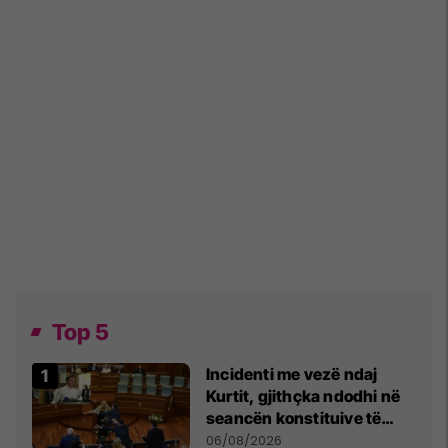
Top 5
Incidenti me vezë ndaj
Kurtit, gjithçka ndodhi në
seancën konstituive të
Kuvendit
06/08/2026