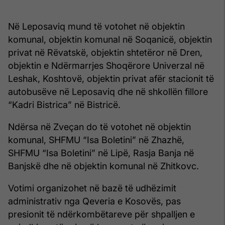
Në Leposaviq mund të votohet në objektin
komunal, objektin komunal në Soqanicë, objektin
privat në Rëvatskë, objektin shtetëror në Dren,
objektin e Ndërmarrjes Shoqërore Univerzal në
Leshak, Koshtovë, objektin privat afër stacionit të
autobusëve në Leposaviq dhe në shkollën fillore
“Kadri Bistrica” në Bistricë.
Ndërsa në Zveçan do të votohet në objektin
komunal, SHFMU “Isa Boletini” në Zhazhë,
SHFMU “Isa Boletini” në Lipë, Rasja Banja në
Banjskë dhe në objektin komunal në Zhitkovc.
Votimi organizohet në bazë të udhëzimit
administrativ nga Qeveria e Kosovës, pas
presionit të ndërkombëtareve për shpalljen e