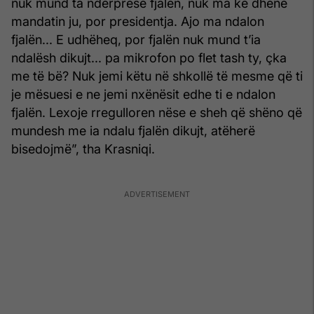
nuk mund ta ndërpresë fjalën, nuk ma ke dhënë
mandatin ju, por presidentja. Ajo ma ndalon
fjalën... E udhëheq, por fjalën nuk mund t’ia
ndalësh dikujt... pa mikrofon po flet tash ty, çka
me të bë? Nuk jemi këtu në shkollë të mesme që ti
je mësuesi e ne jemi nxënësit edhe ti e ndalon
fjalën. Lexoje rregulloren nëse e sheh që shëno që
mundesh me ia ndalu fjalën dikujt, atëherë
bisedojmë”, tha Krasniqi.