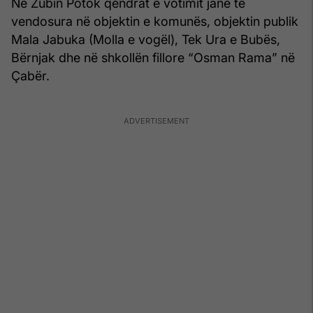
Në Zubin Potok qendrat e votimit janë të
vendosura në objektin e komunës, objektin publik
Mala Jabuka (Molla e vogël), Tek Ura e Bubës,
Bërnjak dhe në shkollën fillore “Osman Rama” në
Çabër.