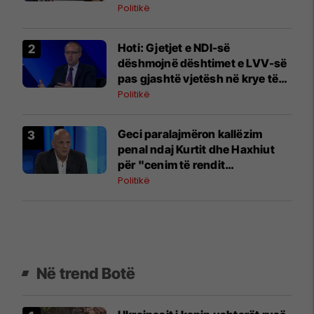
Politikë
Hoti: Gjetjet e NDI-së
dëshmojnë dështimet e LVV-së
pas gjashtë vjetësh në krye të
institucioneve
Politikë
Geci paralajmëron kallëzim
penal ndaj Kurtit dhe Haxhiut
për "cenim të rendit
kushtetues"
Politikë
Në trend Botë