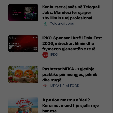
Konkurset e javës në Telegrafi
Jobs: Mundësi të reja për
zhvillimin tuaj profesional
Telegrafi Jobs
IPKO, Sponsor i Artë i DokuFest
2026, mbështet filmin dhe
frymëzon gjeneratën e re të
krijuesve
IPKO
Pashtetat MEKA - zgjedhje
praktike për mëngjes, piknik
dhe rrugë
MEKA HALAL FOOD
A po don me rrnu n’deti?
Kursimet mund t’ju sjellin një
banesë