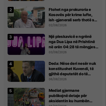
Ftohet nga prokuroria e
Kosovës për krime lufte,
ish-gjenerali serb thotë se
dikush e tradhtoi në
02/08/2026
Beograd
Një pleskavicë e ngrënë
nga Dua Lipa në Prishtinë
në orën 04:28 të mëngjesit
- dhe bota digjitale serbe
03/08/2026
shpall gjendjen e luftës
Deda: Nëse deri nesër nuk
konstituohet Kuvendi, të
gjithë deputetët do të
bëjnë shkelje të rëndë
06/08/2026
kushtetuese
Mediat gjermane
publikojnë detaje për
aksidentin ku humbën