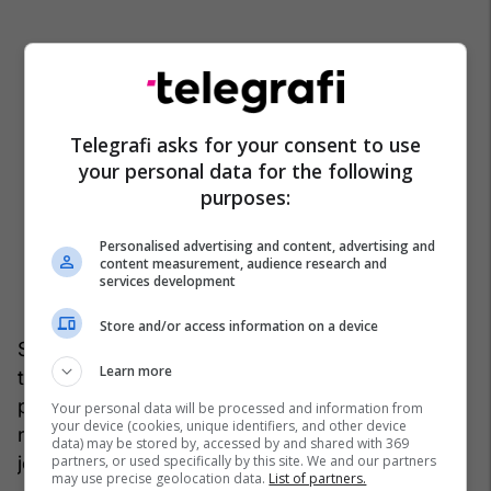
Telegrafi asks for your consent to use
your personal data for the following
purposes:
Personalised advertising and content, advertising and
content measurement, audience research and
services development
Store and/or access information on a device
Sipas udhëzimeve të publikuara, qytetarët mund
Learn more
të përgjigjen me “po” ose “jo” në pyetjen se a
pajtohen që kryetari i njërës prej katër komunave
Your personal data will be processed and information from
your device (cookies, unique identifiers, and other device
në veri të shkarkohet. Qendrat e votimit do të
data) may be stored by, accessed by and shared with 369
partners, or used specifically by this site. We and our partners
jenë të hapura nga ora 07:00 deri në 19:00.
may use precise geolocation data.
List of partners.