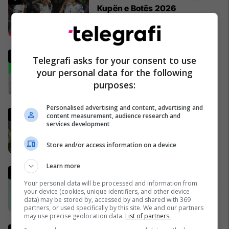
Kupën e Botës 2026
pavarësisht humbjes nga
Bosnja dhe Hercegovina
02/04/2026
Analisti turk kritikon ashpër
Telegrafi asks for your consent to use
gjestin e Kerem Akturkoglu
your personal data for the following
ndaj Kosovës
purposes:
01/04/2026
Personalised advertising and content, advertising and
Gjermania shtrëngon rregullat,
content measurement, audience research and
burrat duhet të marrin leje nga
services development
ushtria për të dalë jashtë
Store and/or access information on a device
shtetit
04/04/2026
Learn more
Lufta në Iran dhe zhvillimet në
Lindjen e Mesme - MINUTË PAS
Your personal data will be processed and information from
your device (cookies, unique identifiers, and other device
MINUTE
data) may be stored by, accessed by and shared with 369
02/04/2026
partners, or used specifically by this site. We and our partners
may use precise geolocation data.
List of partners.