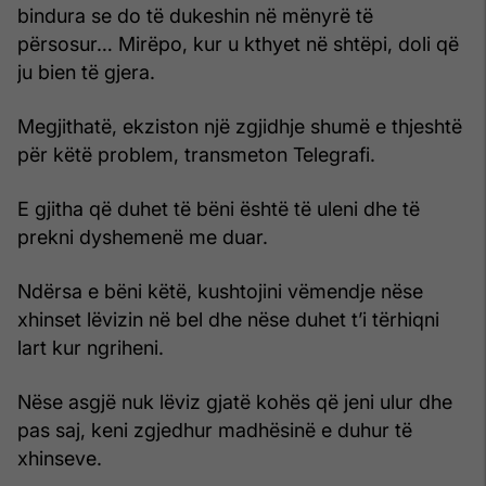
bindura se do të dukeshin në mënyrë të
përsosur… Mirëpo, kur u kthyet në shtëpi, doli që
ju bien të gjera.
Megjithatë, ekziston një zgjidhje shumë e thjeshtë
për këtë problem, transmeton Telegrafi.
E gjitha që duhet të bëni është të uleni dhe të
prekni dyshemenë me duar.
Ndërsa e bëni këtë, kushtojini vëmendje nëse
xhinset lëvizin në bel dhe nëse duhet t’i tërhiqni
lart kur ngriheni.
Nëse asgjë nuk lëviz gjatë kohës që jeni ulur dhe
pas saj, keni zgjedhur madhësinë e duhur të
xhinseve.
@stylewitheugenia