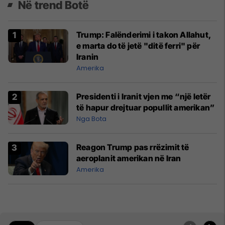
Në trend Botë
Trump: Falënderimi i takon Allahut,
e marta do të jetë "ditë ferri" për
Iranin
Amerika
Presidenti i Iranit vjen me “një letër
të hapur drejtuar popullit amerikan”
Nga Bota
Reagon Trump pas rrëzimit të
aeroplanit amerikan në Iran
Amerika