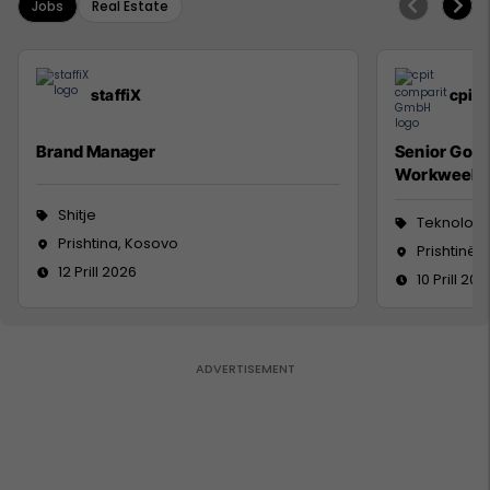
Jobs
Real Estate
staffiX
cpit
Brand Manager
Senior Go 
Workweek
Shitje
Teknologji
Prishtina, Kosovo
Prishtinë
12 Prill 2026
10 Prill 202