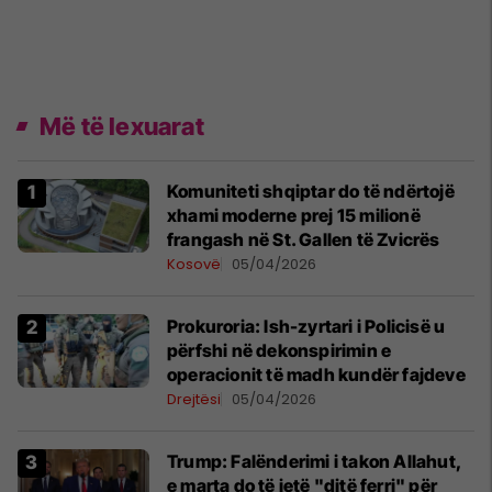
Më të lexuarat
Komuniteti shqiptar do të ndërtojë
xhami moderne prej 15 milionë
frangash në St. Gallen të Zvicrës
Kosovë
05/04/2026
Prokuroria: Ish-zyrtari i Policisë u
përfshi në dekonspirimin e
operacionit të madh kundër fajdeve
Drejtësi
05/04/2026
Trump: Falënderimi i takon Allahut,
e marta do të jetë "ditë ferri" për