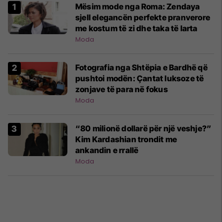
Mësim mode nga Roma: Zendaya
sjell elegancën perfekte pranverore
me kostum të zi dhe taka të larta
Moda
Fotografia nga Shtëpia e Bardhë që
pushtoi modën: Çantat luksoze të
zonjave të para në fokus
Moda
“80 milionë dollarë për një veshje?”
Kim Kardashian trondit me
ankandin e rrallë
Moda