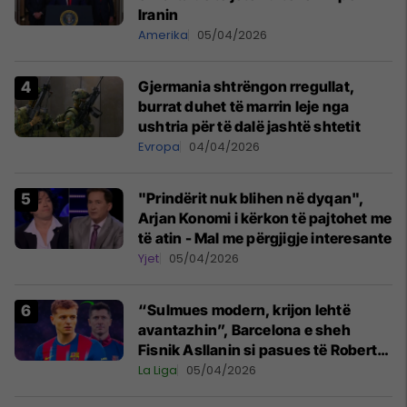
Iranin
Amerika
05/04/2026
Gjermania shtrëngon rregullat,
burrat duhet të marrin leje nga
ushtria për të dalë jashtë shtetit
Evropa
04/04/2026
"Prindërit nuk blihen në dyqan",
Arjan Konomi i kërkon të pajtohet me
të atin - Mal me përgjigje interesante
Yjet
05/04/2026
“Sulmues modern, krijon lehtë
avantazhin”, Barcelona e sheh
Fisnik Asllanin si pasues të Robert
Lewandowskit
La Liga
05/04/2026