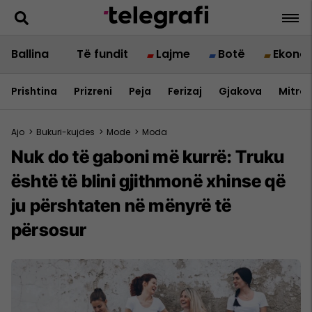
Ballina
Të fundit
Lajme
Botë
Ekono
Prishtina
Prizreni
Peja
Ferizaj
Gjakova
Mitrov
Ajo
>
Bukuri-kujdes
>
Mode
>
Moda
Nuk do të gaboni më kurrë: Truku
është të blini gjithmonë xhinse që
ju përshtaten në mënyrë të
përsosur