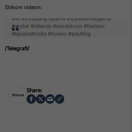
STOP PULLING UP YOUR JEANS! This is how
Shikoni videon:
to make sure your jeans fit perfectly! #jeans
#fit #shopping #pants #stylewitheugenia
#stylist #dillards #nordstrom #fashion
#tipsandtricks #howto #adulting
/Telegrafi/
Xhinse