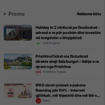
Promo
Reklamo këtu
Holiday In 2 në Kunë po finalizohet -
adresë e re për pushim dhe investim
në bregdetin e Shqipërisë
Edil Project
PrishtinaTicket nis fluturimet
direkte drejt Salzburgut – lidhje e re
ajrore nga Prishtina
Prishtina Ticket
IPKO zbret çmimet e pakove
Roaming për 50% - internet
gjithkah, më thjeshtë dhe më lirë se
kurrë!
IPKO