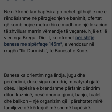
Në një kohë kur hapësira po bëhet gjithnjë e më e
rëndësishme në përzgjedhjen e banimit, ofertat
që kombinojnë metrazhin e madh me një lokacion
të zhvilluar marrin vëmendje të veçantë. Një e tillë
vjen nga Bregu i Diellit, ku ofrohet
për shitje
banesa me sipërfaqe 145m²
, e vendosur në
rrugën “Ilir Durmishi”, te Banesat e Kuqe.
Banesa ka orientim nga lindja, jugu dhe
perëndimi, duke siguruar ndriçim natyral gjatë
ditës. Hapësira e brendshme përfshin qëndrim
ditor, kuzhinë, pesë dhoma gjumi, banjo, tualet
dhe ballkon – një organizim që i përshtatet mirë
familjeve që kërkojnë më shumë hapësirë.