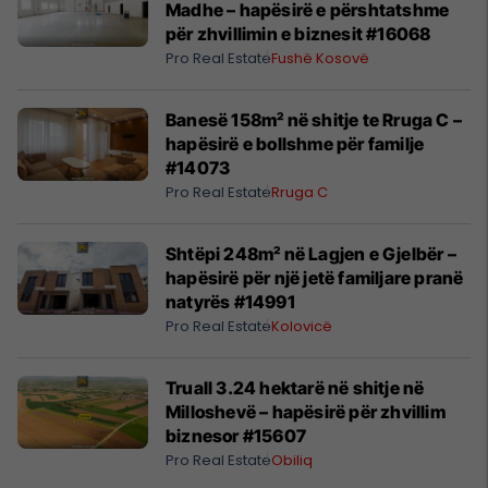
Madhe – hapësirë e përshtatshme
për zhvillimin e biznesit #16068
Pro Real Estate
Fushë Kosovë
Banesë 158m² në shitje te Rruga C –
hapësirë e bollshme për familje
#14073
Pro Real Estate
Rruga C
Shtëpi 248m² në Lagjen e Gjelbër –
hapësirë për një jetë familjare pranë
natyrës #14991
Pro Real Estate
Kolovicë
Truall 3.24 hektarë në shitje në
Milloshevë – hapësirë për zhvillim
biznesor #15607
Pro Real Estate
Obiliq