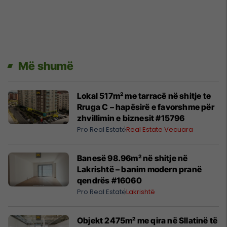
Më shumë
Lokal 517m² me tarracë në shitje te
Rruga C – hapësirë e favorshme për
zhvillimin e biznesit #15796
Pro Real Estate
Real Estate Vecuara
Banesë 98.96m² në shitje në
Lakrishtë – banim modern pranë
qendrës #16060
Pro Real Estate
Lakrishtë
Objekt 2475m² me qira në Sllatinë të