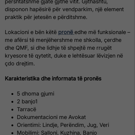
përshtatshme gjatë gjithë vitit. Gjithashtu,
disponon hapësirë për vendparkim, një element
praktik për jetesën e përditshme.
Lokacioni e bën këtë
pronë
edhe më funksionale –
me afërsi të menjëhershme me shkolla, çerdhe
dhe QMF, si dhe lidhje të shpejtë me rrugët
kryesore të qytetit, duke e lehtësuar lëvizjen në
çdo drejtim.
Karakteristika dhe informata të pronës
5 dhoma gjumi
2 banjo1
Tarracë
Dokumentacioni me Avokat
Orientimi: Lindje, Perëndim, Jug, Veri
Mobilimi: Salloni, Kuzhina, Banjo