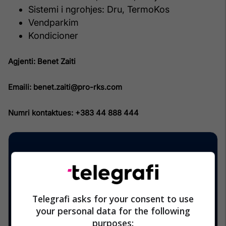
Sistemi i ngrohjes: Dru, TermoKos
Vendparkim
Kondicioner
Agjenti: Benet Zaiti
Emaili: benet.zaiti@pro-rks.com
Numri kontaktues: +383 44 888 444
Telegrafi asks for your consent to use
your personal data for the following
purposes: