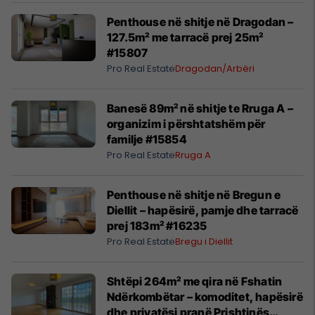
Penthouse në shitje në Dragodan –
127.5m² me tarracë prej 25m²
#15807
Pro Real Estate
Dragodan/Arbëri
Banesë 89m² në shitje te Rruga A –
organizim i përshtatshëm për
familje #15854
Pro Real Estate
Rruga A
Penthouse në shitje në Bregun e
Diellit – hapësirë, pamje dhe tarracë
prej 183m² #16235
Pro Real Estate
Bregu i Diellit
Shtëpi 264m² me qira në Fshatin
Ndërkombëtar – komoditet, hapësirë
dhe privatësi pranë Prishtinës