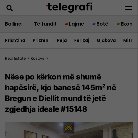
Ballina
Të fundit
Lajme
Botë
Ekono
Prishtina
Prizreni
Peja
Ferizaj
Gjakova
Mitrov
Real Estate
>
Kosovë
>
Nëse po kërkon më shumë
hapësirë, kjo banesë 145m² në
Bregun e Diellit mund të jetë
zgjedhja ideale #15148