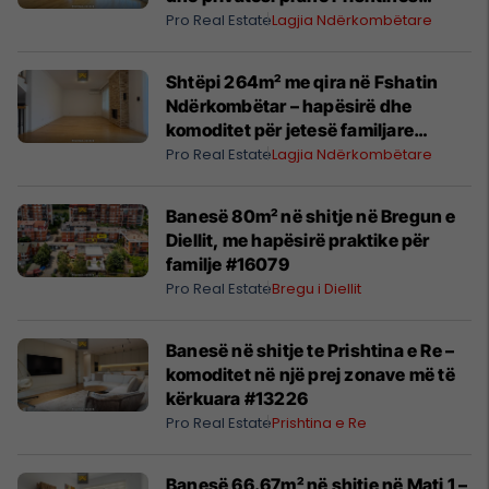
#16340
Pro Real Estate
Lagjia Ndërkombëtare
Shtëpi 264m² me qira në Fshatin
Ndërkombëtar – hapësirë dhe
komoditet për jetesë familjare
#16341
Pro Real Estate
Lagjia Ndërkombëtare
Banesë 80m² në shitje në Bregun e
Diellit, me hapësirë praktike për
familje #16079
Pro Real Estate
Bregu i Diellit
Banesë në shitje te Prishtina e Re –
komoditet në një prej zonave më të
kërkuara #13226
Pro Real Estate
Prishtina e Re
Banesë 66.67m² në shitje në Mati 1 –