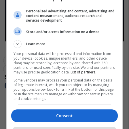
Personalised advertising and content, advertising and
content measurement, audience research and
services development
Store and/or access information on a device
Learn more
Your personal data will be processed and information from
your device (cookies, unique identifiers, and other device
Prona
Bregu I Diellit
Pro Real Estate
data) may be stored by, accessed by and shared with 369
partners, or used specifically by this site. We and our partners
Lagje E Konsoliduar
Familje
may use precise geolocation data.
List of partners.
Some vendors may process your personal data on the basis
of legitimate interest, which you can object to by managing
your options below. Look for a link at the bottom of this page
or in the site menu to manage or withdraw consent in privacy
and cookie settings.
Consent