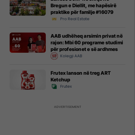
Bregun e Diellit, me hapësirë
praktike për familje #16079
Pro Real Estate
AAB udhëheq arsimin privat në
rajon: Mbi 60 programe studimi
për profesionet e së ardhmes
Kolegji AAB
Frutex lanson në treg ART
Ketchup
Frutex