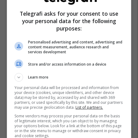
Peja Lokale
Istogu
Studenicë
Kaliqan
Orroberdë
Peja
Telegrafi asks for your consent to use
your personal data for the following
purposes:
Personalised advertising and content, advertising and
content measurement, audience research and
services development
Store and/or access information on a device
Learn more
Your personal data will be processed and information from
your device (cookies, unique identifiers, and other device
data) may be stored by, accessed by and shared with 369
partners, or used specifically by this site. We and our partners
may use precise geolocation data.
List of partners.
Some vendors may process your personal data on the basis
of legitimate interest, which you can object to by managing
your options below. Look for a link at the bottom of this page
or in the site menu to manage or withdraw consent in privacy
and cookie settings.