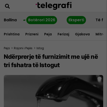
Ballina
Botërori 2026
Eksperti
Të fu
Prishtina
Prizreni
Peja
Ferizaj
Gjakova
Mitrov
Peja
>
Rajoni i Pejës
>
Istog
Ndërprerje të furnizimit me ujë në
tri fshatra të Istogut