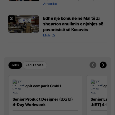
mbetet shumë prapa në
Amerika
prodhim
Edhe një komunë në Mal të Zi
shqyrton anulimin e njohjes së
pavarësisë së Kosovës
Mali i Zi
Jobs
Real Estate
cpit comparit GmbH
cpit 
Senior Product Designer (UX/UI)
Senior Lead 
4-Day Workweek
.NET) 4-Day