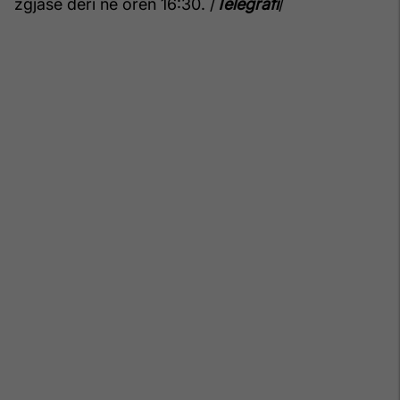
zgjasë deri në orën 16:30. /
Telegrafi
/