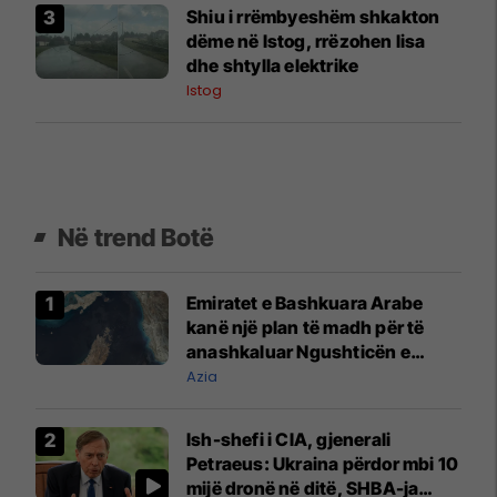
Shiu i rrëmbyeshëm shkakton
dëme në Istog, rrëzohen lisa
dhe shtylla elektrike
Istog
Në trend Botë
Emiratet e Bashkuara Arabe
kanë një plan të madh për të
anashkaluar Ngushticën e
Hormuzit
Azia
Ish-shefi i CIA, gjenerali
Petraeus: Ukraina përdor mbi 10
mijë dronë në ditë, SHBA-ja