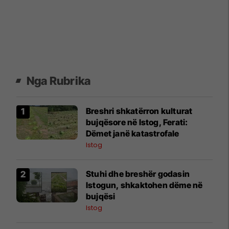
Nga Rubrika
Breshri shkatërron kulturat
bujqësore në Istog, Ferati:
Dëmet janë katastrofale
Istog
Stuhi dhe breshër godasin
Istogun, shkaktohen dëme në
bujqësi
Istog