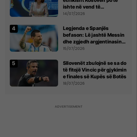
ishte në vend të
Millosheviqit, Lëvizja e
14/07/2026
Qytetarëve të Lirë në Serbi
kërkon shkarkimin e
Legjenda e Spanjës
menjëhershëm të
befason: Lë jashtë Messin
Snezhana Paunoviq
dhe zgjedh argjentinasin
më të mirë në botë
15/07/2026
Sllovenët zbulojnë se sa do
të fitojë Vincic për gjykimin
e finales së Kupës së Botës
18/07/2026