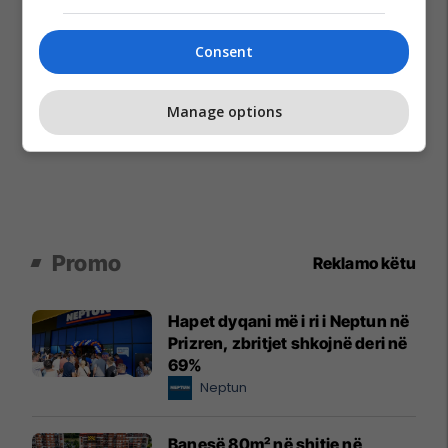
Consent
Manage options
Promo
Reklamo këtu
Hapet dyqani më i ri i Neptun në
Prizren, zbritjet shkojnë deri në
69%
Neptun
Banesë 80m² në shitje në