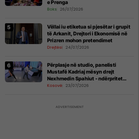
e Prenga
Boks
26/07/2026
Vëllai iu etiketua si pjesëtar i grupit
të Arkanit, Drejtori i Ekonomisë në
Prizren mohon pretendimet
Drejtësi
24/07/2026
Përplasje në studio, panelisti
Mustafë Kadriaj mësyn drejt
Nexhmedin Spahiut - ndërpritet
transmetimi
Kosovë
23/07/2026