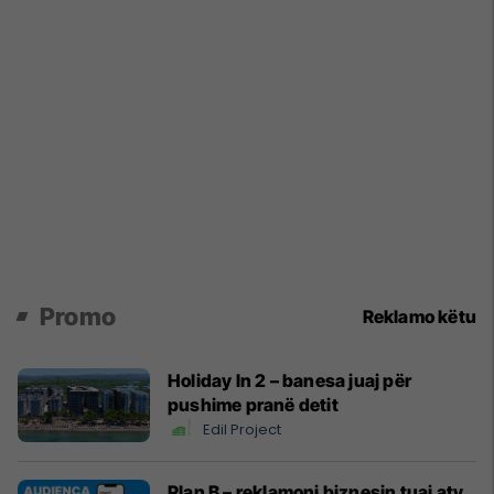
Promo
Reklamo këtu
Holiday In 2 – banesa juaj për
pushime pranë detit
Edil Project
Plan B – reklamoni biznesin tuaj aty