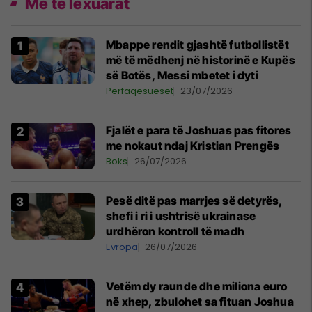
Më të lexuarat
Mbappe rendit gjashtë futbollistët
më të mëdhenj në historinë e Kupës
së Botës, Messi mbetet i dyti
Përfaqësueset
23/07/2026
Fjalët e para të Joshuas pas fitores
me nokaut ndaj Kristian Prengës
Boks
26/07/2026
Pesë ditë pas marrjes së detyrës,
shefi i ri i ushtrisë ukrainase
urdhëron kontroll të madh
Evropa
26/07/2026
Vetëm dy raunde dhe miliona euro
në xhep, zbulohet sa fituan Joshua