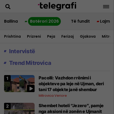
Ballina
Botërori 2026
Të fundit
Lajme
Prishtina
Prizreni
Peja
Ferizaj
Gjakova
Mitrov
Intervistë
Trend Mitrovica
Pacolli: Vazhdon rrënimi i
objekteve pa leje në Ujman, deri
tani 17 objekte janë shembur
Mitrovica Veriore
Shembet hoteli “Jezero”, pamje
nga aksioni në zonën e Ujmanit