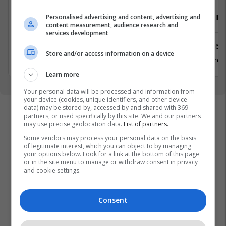
Sales Development and Marketing
Personalised advertising and content, advertising and
Property M
content measurement, audience research and
Manager
services development
Prishtinë
Prishtinë
Store and/or access information on a device
29 Gusht 
29 Gusht 2026
Learn more
Your personal data will be processed and information from
your device (cookies, unique identifiers, and other device
data) may be stored by, accessed by and shared with 369
partners, or used specifically by this site. We and our partners
may use precise geolocation data.
List of partners.
Some vendors may process your personal data on the basis
of legitimate interest, which you can object to by managing
your options below. Look for a link at the bottom of this page
or in the site menu to manage or withdraw consent in privacy
and cookie settings.
Consent