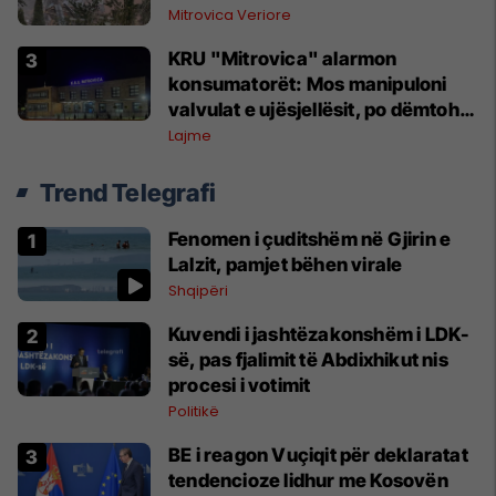
Mitrovica Veriore
KRU "Mitrovica" alarmon
konsumatorët: Mos manipuloni
valvulat e ujësjellësit, po dëmtohet
furnizimi me ujë
Lajme
Trend Telegrafi
Fenomen i çuditshëm në Gjirin e
Lalzit, pamjet bëhen virale
Shqipëri
Kuvendi i jashtëzakonshëm i LDK-
së, pas fjalimit të Abdixhikut nis
procesi i votimit
Politikë
BE i reagon Vuçiqit për deklaratat
tendencioze lidhur me Kosovën