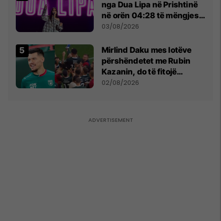
nga Dua Lipa në Prishtinë
në orën 04:28 të mëngjesit
- dhe bota digjitale serbe
03/08/2026
shpall gjendjen e luftës
Mirlind Daku mes lotëve
përshëndetet me Rubin
Kazanin, do të fitojë
miliona te Spartak Moska
02/08/2026