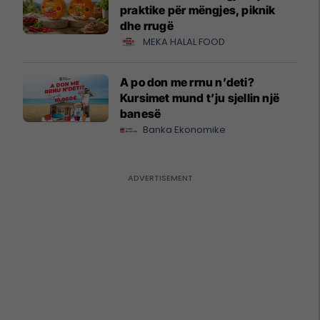
praktike për mëngjes, piknik
dhe rrugë
MEKA HALAL FOOD
A po don me rrnu n’deti?
Kursimet mund t’ju sjellin një
banesë
Banka Ekonomike