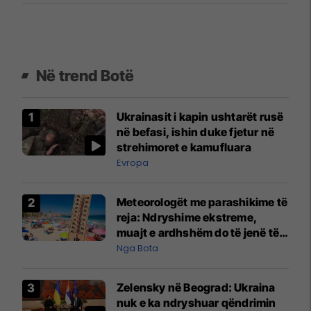
Në trend Botë
Ukrainasit i kapin ushtarët rusë
në befasi, ishin duke fjetur në
strehimoret e kamufluara
Evropa
Meteorologët me parashikime të
reja: Ndryshime ekstreme,
muajt e ardhshëm do të jenë të
pazakontë
Nga Bota
Zelensky në Beograd: Ukraina
nuk e ka ndryshuar qëndrimin