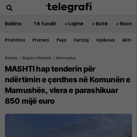
Ballina
Të fundit
Lajme
Botë
Ekono
Prishtina
Prizreni
Peja
Ferizaj
Gjakova
Mitrov
Prizreni
>
Rajoni i Prizrenit
>
Mamusha
MASHTI hap tenderin për
ndërtimin e çerdhes në Komunën e
Mamushës, vlera e parashikuar
850 mijë euro