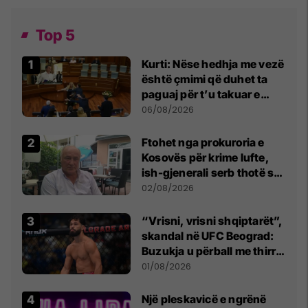
Top 5
Kurti: Nëse hedhja me vezë
është çmimi që duhet ta
paguaj për t’u takuar e
bashkëbiseduar jam i
06/08/2026
lumtur ta bëj këtë
Ftohet nga prokuroria e
Kosovës për krime lufte,
ish-gjenerali serb thotë se
dikush e tradhtoi në
02/08/2026
Beograd
“Vrisni, vrisni shqiptarët”,
skandal në UFC Beograd:
Buzukja u përball me thirrje
anti-shqiptare nga
01/08/2026
tribunat
Një pleskavicë e ngrënë