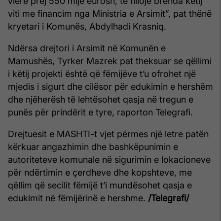
vlerë prej 550 mijë eurosh, të fillojë brenda këtij
viti me financim nga Ministria e Arsimit”, pat thënë
kryetari i Komunës, Abdylhadi Krasniq.
Ndërsa drejtori i Arsimit në Komunën e
Mamushës, Tyrker Mazrek pat theksuar se qëllimi
i këtij projekti është që fëmijëve t’u ofrohet një
mjedis i sigurt dhe cilësor për edukimin e hershëm
dhe njëherësh të lehtësohet qasja në tregun e
punës për prindërit e tyre, raporton Telegrafi.
Drejtuesit e MASHTI-t vjet përmes një letre patën
kërkuar angazhimin dhe bashkëpunimin e
autoriteteve komunale në sigurimin e lokacioneve
për ndërtimin e çerdheve dhe kopshteve, me
qëllim që secilit fëmijë t’i mundësohet qasja e
edukimit në fëmijërinë e hershme.
/Telegrafi/