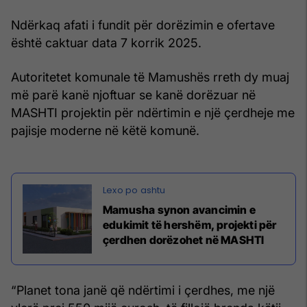
Ndërkaq afati i fundit për dorëzimin e ofertave
është caktuar data 7 korrik 2025.
Autoritetet komunale të Mamushës rreth dy muaj
më parë kanë njoftuar se kanë dorëzuar në
MASHTI projektin për ndërtimin e një çerdheje me
pajisje moderne në këtë komunë.
Mamusha synon avancimin e
edukimit të hershëm, projekti për
çerdhen dorëzohet në MASHTI
“Planet tona janë që ndërtimi i çerdhes, me një