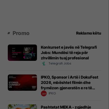
Promo
Reklamo këtu
Konkurset e javës në Telegrafi
Jobs: Mundësi të reja për
zhvillimin tuaj profesional
Telegrafi Jobs
IPKO, Sponsor i Artë i DokuFest
2026, mbështet filmin dhe
frymëzon gjeneratën e re të
krijuesve
IPKO
Pashtetat MEKA - zgjedhje