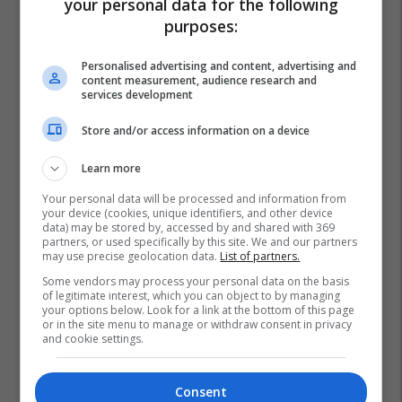
your personal data for the following
purposes:
Personalised advertising and content, advertising and
content measurement, audience research and
services development
Store and/or access information on a device
Learn more
Your personal data will be processed and information from
your device (cookies, unique identifiers, and other device
data) may be stored by, accessed by and shared with 369
partners, or used specifically by this site. We and our partners
may use precise geolocation data.
List of partners.
Some vendors may process your personal data on the basis
of legitimate interest, which you can object to by managing
Mashti
Çerdhe
Komuna E Mamushës
your options below. Look for a link at the bottom of this page
or in the site menu to manage or withdraw consent in privacy
and cookie settings.
Consent