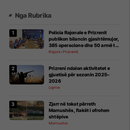
Nga Rubrika
Policia Rajonale e Prizrenit
publikon bilancin gjashtëmujor,
385 operacione dhe 50 armë të
sekuestruara
Rajoni i Prizrenit
Prizreni ndalon aktivitetet e
gjuetisë për sezonin 2025–
2026
Lajme
Zjarr në tokat përreth
Mamushës, flakët i ofrohen
shtëpive
Mamusha