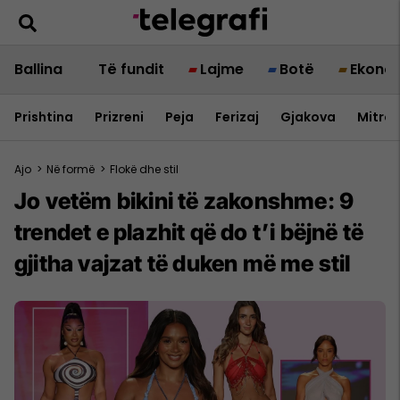
Ballina
Të fundit
Lajme
Botë
Ekono
Prishtina
Prizreni
Peja
Ferizaj
Gjakova
Mitrov
Ajo
>
Në formë
>
Flokë dhe stil
Jo vetëm bikini të zakonshme: 9
trendet e plazhit që do t’i bëjnë të
gjitha vajzat të duken më me stil