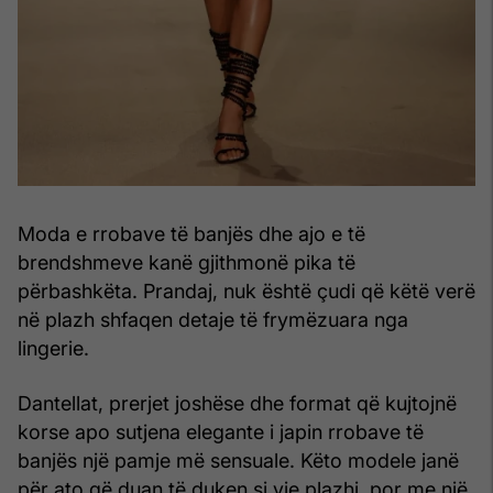
Moda e rrobave të banjës dhe ajo e të
brendshmeve kanë gjithmonë pika të
përbashkëta. Prandaj, nuk është çudi që këtë verë
në plazh shfaqen detaje të frymëzuara nga
lingerie.
Dantellat, prerjet joshëse dhe format që kujtojnë
korse apo sutjena elegante i japin rrobave të
banjës një pamje më sensuale. Këto modele janë
për ato që duan të duken si yje plazhi, por me një