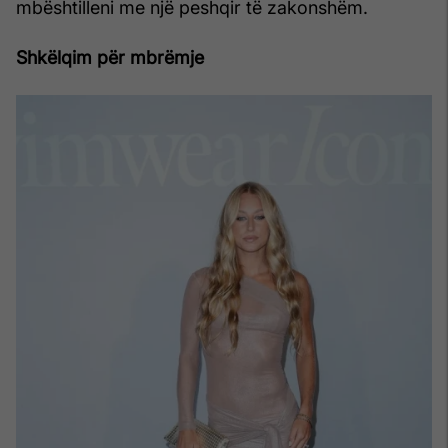
mbështilleni me një peshqir të zakonshëm.
Shkëlqim për mbrëmje