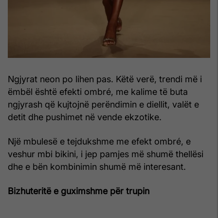
Ngjyrat neon po lihen pas. Këtë verë, trendi më i
ëmbël është efekti ombré, me kalime të buta
ngjyrash që kujtojnë perëndimin e diellit, valët e
detit dhe pushimet në vende ekzotike.
Një mbulesë e tejdukshme me efekt ombré, e
veshur mbi bikini, i jep pamjes më shumë thellësi
dhe e bën kombinimin shumë më interesant.
Bizhuteritë e guximshme për trupin