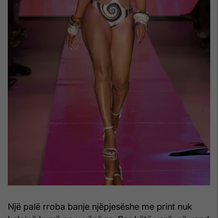
Një palë rroba banje njëpjesëshe me print nuk