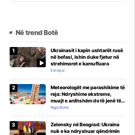
Në trend Botë
Ukrainasit i kapin ushtarët rusë
në befasi, ishin duke fjetur në
strehimoret e kamufluara
Evropa
Meteorologët me parashikime të
reja: Ndryshime ekstreme,
muajt e ardhshëm do të jenë të
pazakontë
Nga Bota
Zelensky në Beograd: Ukraina
nuk e ka ndryshuar qëndrimin