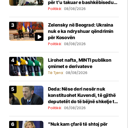
për t’u takuar e bashkëbiseduar
jam i lumtur ta bëj këtë
Politikë
08/08/2026
Zelensky në Beograd: Ukraina
nuk e ka ndryshuar qëndrimin
për Kosovën
Politikë
08/08/2026
Lirohet nafta, MINTI publikon
çmimet e derivateve
Të Tjera
08/08/2026
Deda: Nëse deri nesër nuk
konstituohet Kuvendi, të gjithë
deputetët do të bëjnë shkelje të
rëndë kushtetuese
Politikë
06/08/2026
"Nuk kam çfarë të shtoj për