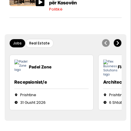
për Kosovën
Politikë
Jobs
Real Estate
Padel Zone
Flex B
Recepsionist/e
Architect
Prishtine
Prishtinë
31 Gusht 2026
6 Shtator 2