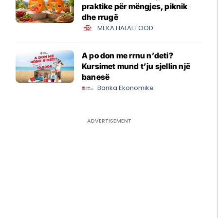
praktike për mëngjes, piknik
dhe rrugë
MEKA HALAL FOOD
A po don me rrnu n’deti?
Kursimet mund t’ju sjellin një
banesë
Banka Ekonomike