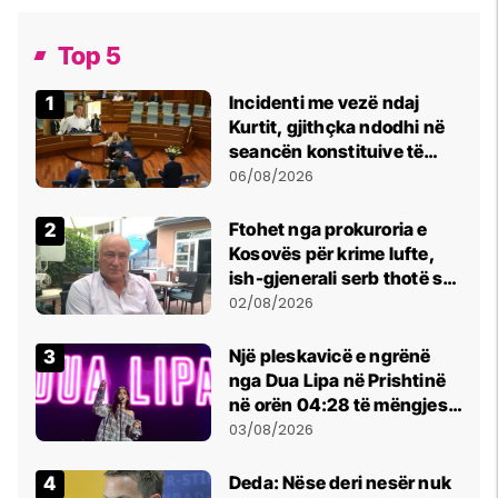
Top 5
Incidenti me vezë ndaj
Kurtit, gjithçka ndodhi në
seancën konstituive të
Kuvendit
06/08/2026
Ftohet nga prokuroria e
Kosovës për krime lufte,
ish-gjenerali serb thotë se
dikush e tradhtoi në
02/08/2026
Beograd
Një pleskavicë e ngrënë
nga Dua Lipa në Prishtinë
në orën 04:28 të mëngjesit
- dhe bota digjitale serbe
03/08/2026
shpall gjendjen e luftës
Deda: Nëse deri nesër nuk