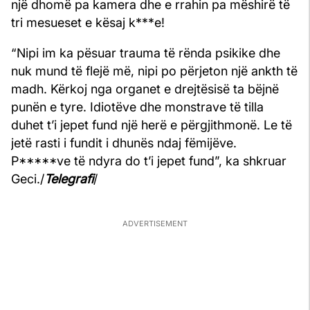
një dhomë pa kamera dhe e rrahin pa mëshirë të
tri mesueset e kësaj k***e!
“Nipi im ka pësuar trauma të rënda psikike dhe
nuk mund të flejë më, nipi po përjeton një ankth të
madh. Kërkoj nga organet e drejtësisë ta bëjnë
punën e tyre. Idiotëve dhe monstrave të tilla
duhet t’i jepet fund një herë e përgjithmonë. Le të
jetë rasti i fundit i dhunës ndaj fëmijëve.
P*****ve të ndyra do t’i jepet fund”, ka shkruar
Geci./
Telegrafi
/