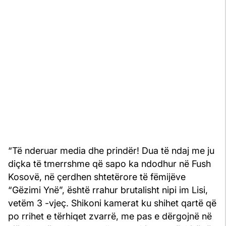
“Të nderuar media dhe prindër! Dua të ndaj me ju
diçka të tmerrshme që sapo ka ndodhur në Fush
Kosovë, në çerdhen shtetërore të fëmijëve
“Gëzimi Ynë”, është rrahur brutalisht nipi im Lisi,
vetëm 3 -vjeç. Shikoni kamerat ku shihet qartë që
po rrihet e tërhiqet zvarrë, me pas e dërgojnë në