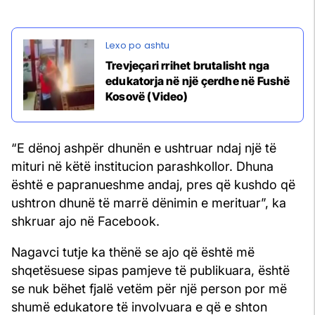
Trevjeçari rrihet brutalisht nga
edukatorja në një çerdhe në Fushë
Kosovë (Video)
“E dënoj ashpër dhunën e ushtruar ndaj një të
mituri në këtë institucion parashkollor. Dhuna
është e papranueshme andaj, pres që kushdo që
ushtron dhunë të marrë dënimin e merituar”, ka
shkruar ajo në Facebook.
Nagavci tutje ka thënë se ajo që është më
shqetësuese sipas pamjeve të publikuara, është
se nuk bëhet fjalë vetëm për një person por më
shumë edukatore të involvuara e që e shton