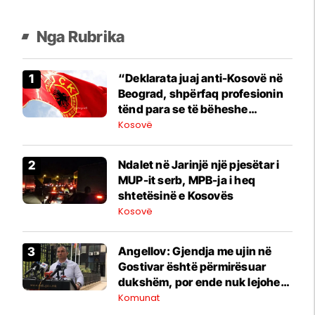
Nga Rubrika
“Deklarata juaj anti-Kosovë në
Beograd, shpërfaq profesionin
tënd para se të bëheshe
president”, OVL e UÇK-së i
Kosovë
reagon Zelenskyt
Ndalet në Jarinjë një pjesëtar i
MUP-it serb, MPB-ja i heq
shtetësinë e Kosovës
Kosovë
Angellov: Gjendja me ujin në
Gostivar është përmirësuar
dukshëm, por ende nuk lejohet
për pije
Komunat