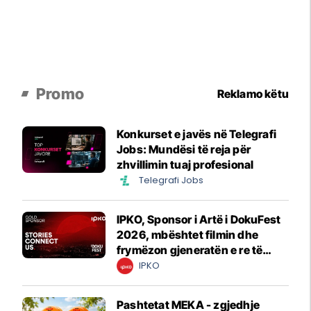
Promo
Reklamo këtu
Konkurset e javës në Telegrafi
Jobs: Mundësi të reja për
zhvillimin tuaj profesional
Telegrafi Jobs
IPKO, Sponsor i Artë i DokuFest
2026, mbështet filmin dhe
frymëzon gjeneratën e re të
krijuesve
IPKO
Pashtetat MEKA - zgjedhje