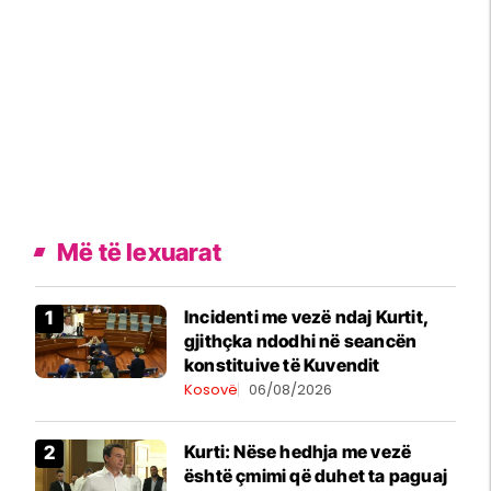
Më të lexuarat
Incidenti me vezë ndaj Kurtit,
gjithçka ndodhi në seancën
konstituive të Kuvendit
Kosovë
06/08/2026
Kurti: Nëse hedhja me vezë
është çmimi që duhet ta paguaj