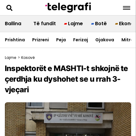
Ballina
Të fundit
Lajme
Botë
Ekono
Prishtina
Prizreni
Peja
Ferizaj
Gjakova
Mitrov
Lajme
>
Kosovë
Inspektorët e MASHTI-t shkojnë te
çerdhja ku dyshohet se u rrah 3-
vjeçari