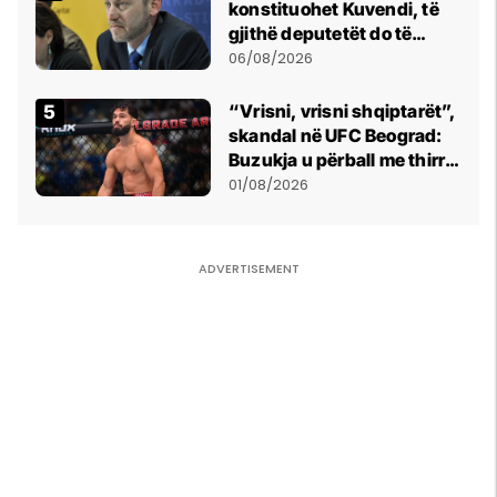
konstituohet Kuvendi, të
gjithë deputetët do të
bëjnë shkelje të rëndë
06/08/2026
kushtetuese
“Vrisni, vrisni shqiptarët”,
skandal në UFC Beograd:
Buzukja u përball me thirrje
anti-shqiptare nga
01/08/2026
tribunat