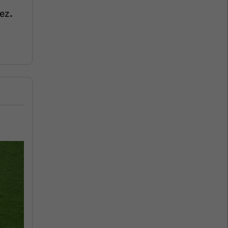
rez
.