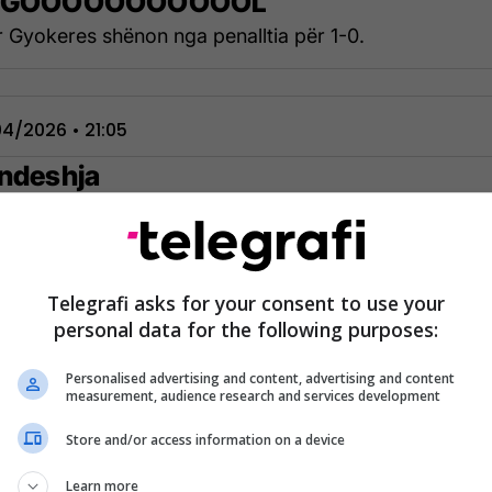
' GOOOOOOOOOOOL
r Gyokeres shënon nga penalltia për 1-0.
4/2026 • 21:05
 ndeshja
4/2026 • 20:27
Telegrafi asks for your consent to use your
je nga tribuna e gazetarëve
personal data for the following purposes:
Personalised advertising and content, advertising and content
measurement, audience research and services development
Store and/or access information on a device
Learn more