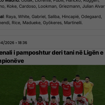
ico Madrid
:
Oblak, Llorente, Pubill, Hancko, Ruggeri,
ano, Koke, Cardoso, Lookman, Griezmann, Julian Alva
al
: Raya, White, Gabriel, Saliba, Hincapié, Odegaard,
endi, Rice, Madueke, Gyökeres, Martinelli.
4/2026 • 18:36
nali i pamposhtur deri tani në Ligën e
pionëve