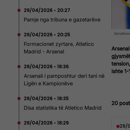
29/04/2026 • 20:27
Pamje nga tribuna e gazetarëve
29/04/2026 • 20:25
None
Non
Formacionet zyrtare, Atletico
Arsenal
Madrid - Arsenal
gjysmëf
tension
29/04/2026 • 18:36
ishte 1-1
Arsenali i pamposhtur deri tani në
Ligën e Kampionëve
29/04/2026 • 18:35
20 pos
Disa statistika të Atletico Madrid
29/04/2026 • 18:29
29/0