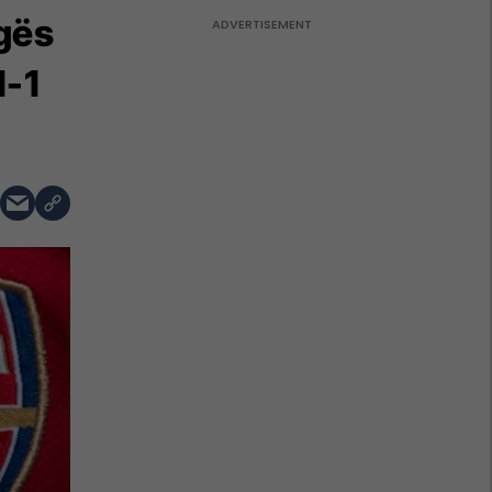
igës
1-1