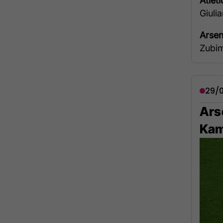
Atlet
Giuli
Arsen
Zubim
29/0
Arse
Kam