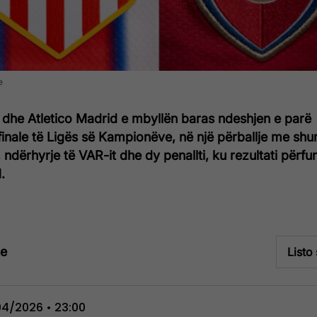
e
 dhe Atletico Madrid e mbyllën baras ndeshjen e parë
inale të Ligës së Kampionëve, në një përballje me sh
, ndërhyrje të VAR-it dhe dy penallti, ku rezultati përf
.
te
Listo
4/2026 • 23:00