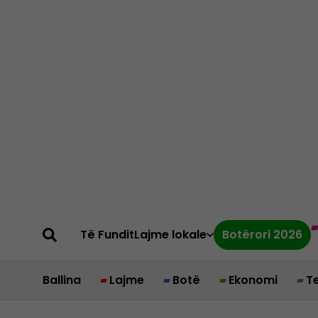
Të Fundit
Lajme lokale
Botërori 2026
Ballina
Lajme
Botë
Ekonomi
T