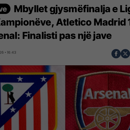
Mbyllet gjysmëfinalja e L
Kampionëve, Atletico Madrid 
nal: Finalisti pas një jave
6 • 16:43