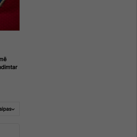
umë
undimtar
 sipas