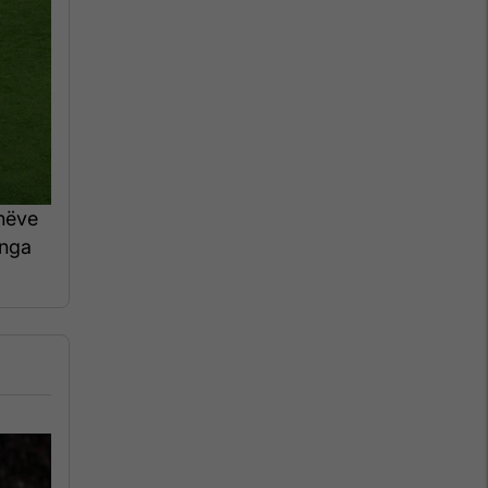
onëve
 nga