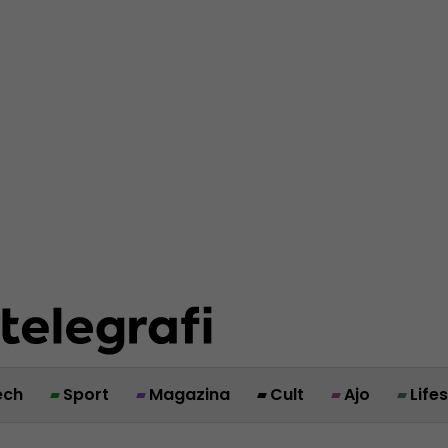
ech
Sport
Magazina
Cult
Ajo
Life