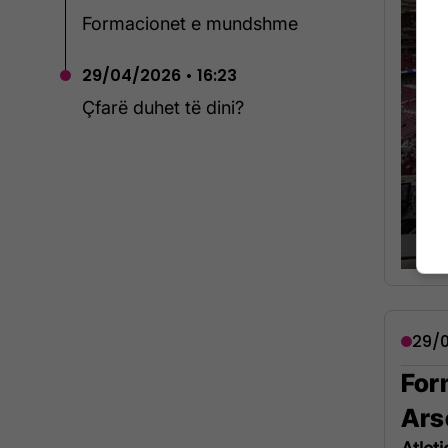
Formacionet e mundshme
29/04/2026 • 16:23
Çfarë duhet të dini?
29/0
For
Ars