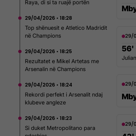
Raya, di si ta ruajë portën
Mby
29/04/2026 • 18:28
Top shënuesit e Atletico Madridit
në Champions
29/0
56
29/04/2026 • 18:25
Julia
Rezultatet e Mikel Artetas me
Arsenalin në Champions
29/0
29/04/2026 • 18:24
Rekordi perfekt i Arsenalit ndaj
Mbyl
klubeve angleze
29/04/2026 • 18:23
29/0
Si duket Metropolitano para
ndeshjes