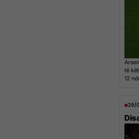
Arsen
të kë
12 nd
29/0
Disa