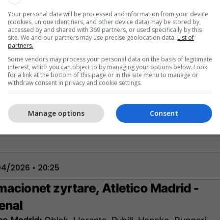
Your personal data will be processed and information from your device
(cookies, unique identifiers, and other device data) may be stored by,
accessed by and shared with 369 partners, or used specifically by this
site. We and our partners may use precise geolocation data.
List of
partners.
Some vendors may process your personal data on the basis of legitimate
interest, which you can object to by managing your options below. Look
for a link at the bottom of this page or in the site menu to manage or
withdraw consent in privacy and cookie settings.
Manage options
Consent
4/2026 • 20:25
macionet zyrtare, Atletico Madrid -
enal