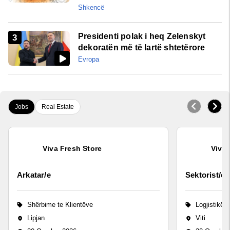
Shkencë
Presidenti polak i heq Zelenskyt
dekoratën më të lartë shtetërore
Evropa
Jobs
Real Estate
Viva Fresh Store
Viva 
Arkatar/e
Sektorist/e
Shërbime te Klientëve
Logjistikë
Lipjan
Viti