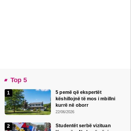
Top 5
5 pemë që ekspertët
këshillojnë të mos i mbillni
kurrë në oborr
22/06/2026
Studentët serbë vizituan