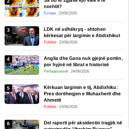
Sa do të zgjasë kjo valë e të
nxehtit?
Evropa
23/06/2026
LDK në udhëkryq - shtohen
kërkesat për largimin e Abdixhikut
Politikë
23/06/2026
Anglia dhe Gana nuk gjejnë portën,
por hyjnë në librat e historisë
Përfaqësueset
24/06/2026
Kërkuan largimin e tij, Abdixhiku:
Pres dorëheqjen e Muhaxherit dhe
Ahmetit
Politikë
23/06/2026
Del raporti për aksidentin tragjik në