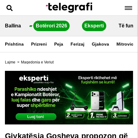
Ballina
Botërori 2026
Eksperti
Të fundi
Prishtina
Prizreni
Peja
Ferizaj
Gjakova
Mitrovica
Lajme
>
Maqedonia e Veriut
Gjykatësja Gosheva propozon që