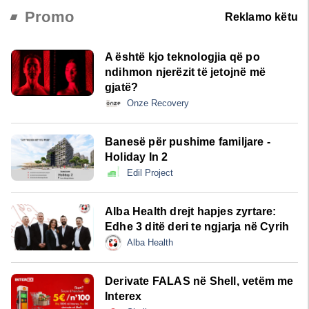
Promo
Reklamo këtu
A është kjo teknologjia që po
ndihmon njerëzit të jetojnë më
gjatë?
Onze Recovery
Banesë për pushime familjare -
Holiday In 2
Edil Project
Alba Health drejt hapjes zyrtare:
Edhe 3 ditë deri te ngjarja në Cyrih
Alba Health
Derivate FALAS në Shell, vetëm me
Interex