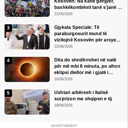
Kosovën: Na kanë gënjyer,
bashkëkombësit tanë s’janë të
shtypur
21/06/2026
​Gjykata Speciale: Të
paraburgosurit mund të
vizitojnë Kosovën për arsye
humanitare
22/06/2026
Dita do shndërrohet në natë
për më mbi 6 minuta, po afron
eklipsi diellor më i gjatë i
shekullit të 21-të
16/06/2026
Ushtari arbëresh i Italisë
surprizon me shqipen e tij
18/06/2026