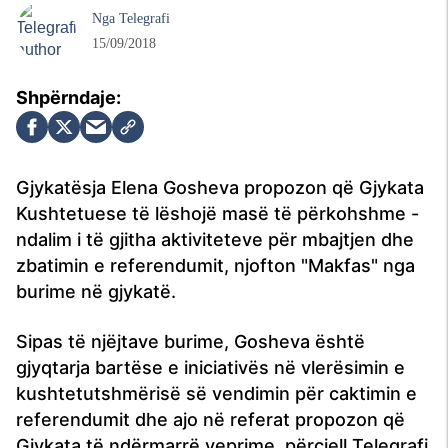
Nga
Telegrafi
15/09/2018
Gjykatësja Elena Gosheva propozon që Gjykata
Kushtetuese të lëshojë masë të përkohshme -
ndalim i të gjitha aktiviteteve për mbajtjen dhe
zbatimin e referendumit, njofton "Makfas" nga
burime në gjykatë.
Sipas të njëjtave burime, Gosheva është
gjyqtarja bartëse e iniciativës në vlerësimin e
kushtetutshmërisë së vendimin për caktimin e
referendumit dhe ajo në referat propozon që
Gjykata të ndërmarrë veprime, përcjell Telegrafi