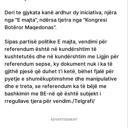
Deri te gjykata kanë ardhur dy iniciativa, njëra
nga "E majta", ndërsa tjetra nga "Kongresi
Botëror Maqedonas".
Sipas partisë politike E majta, vendimi për
referendum është në kundërshtim të
kushtetutës dhe në kundërshtim me Ligjin për
referendum sepse, ky dokument nuk i ka të
gjithë pjesë që duhet t'i ketë, bëhet fjalë për
pyetje e shumëkuptimshme dhe manipulative
dhe e treta, se referendum ka të bëjë me
bashkimin me BE-në që është subjekt i
rregullave tjera për vendim./Telgrafi/