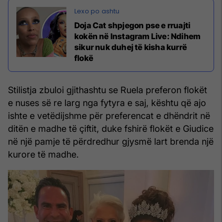
Doja Cat shpjegon pse e rruajti
kokën në Instagram Live: Ndihem
sikur nuk duhej të kisha kurrë
flokë
Stilistja zbuloi gjithashtu se Ruela preferon flokët
e nuses së re larg nga fytyra e saj, kështu që ajo
ishte e vetëdijshme për preferencat e dhëndrit në
ditën e madhe të çiftit, duke fshirë flokët e Giudice
në një pamje të përdredhur gjysmë lart brenda një
kurore të madhe.