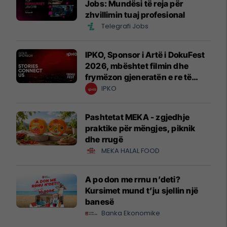
Jobs: Mundësi të reja për
zhvillimin tuaj profesional
Telegrafi Jobs
IPKO, Sponsor i Artë i DokuFest
2026, mbështet filmin dhe
frymëzon gjeneratën e re të
krijuesve
IPKO
Pashtetat MEKA - zgjedhje
praktike për mëngjes, piknik
dhe rrugë
MEKA HALAL FOOD
A po don me rrnu n’deti?
Kursimet mund t’ju sjellin një
banesë
Banka Ekonomike