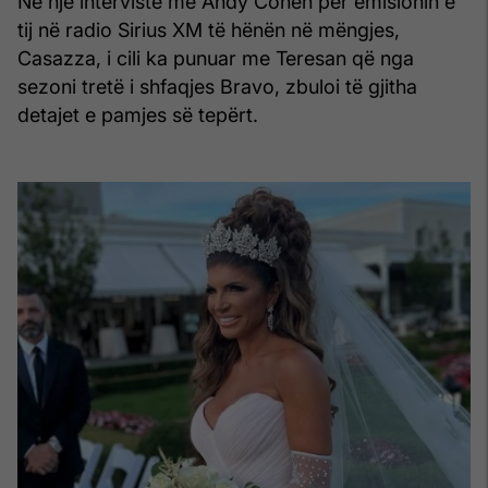
Në një intervistë me Andy Cohen për emisionin e
tij në radio Sirius XM të hënën në mëngjes,
Casazza, i cili ka punuar me Teresan që nga
sezoni tretë i shfaqjes Bravo, zbuloi të gjitha
detajet e pamjes së tepërt.