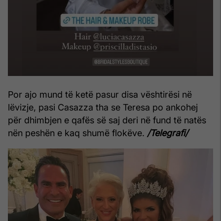
Por ajo mund të ketë pasur disa vështirësi në
lëvizje, pasi Casazza tha se Teresa po ankohej
për dhimbjen e qafës së saj deri në fund të natës
nën peshën e kaq shumë flokëve.
/Telegrafi/