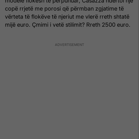
modele flokësh të përpunuar, Casazza ndërtoi një
copë rrjetë me porosi që përmban zgjatime të
vërteta të flokëve të njeriut me vlerë rreth shtatë
mijë euro. Çmimi i vetë stilimit? Rreth 2500 euro.