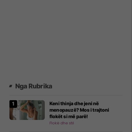
Nga Rubrika
Keni thinja dhe jeni në
menopauzë? Mos i trajtoni
flokët si më parë!
Flokë dhe stil