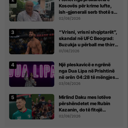
Kosovës për krime lufte,
ish-gjenerali serb thotë se
dikush e tradhtoi në
02/08/2026
Beograd
“Vrisni, vrisni shqiptarët”,
skandal në UFC Beograd:
Buzukja u përball me thirrje
anti-shqiptare nga
01/08/2026
tribunat
Një pleskavicë e ngrënë
nga Dua Lipa në Prishtinë
në orën 04:28 të mëngjesit
- dhe bota digjitale serbe
03/08/2026
shpall gjendjen e luftës
Mirlind Daku mes lotëve
përshëndetet me Rubin
Kazanin, do të fitojë
miliona te Spartak Moska
02/08/2026