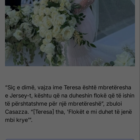
“Siç e dimë, vajza ime Teresa është mbretëresha
e Jersey-t, kështu që na duheshin flokë që të ishin
të përshtatshme për një mbretëreshë”, zbuloi
Casazza. “[Teresa] tha, 'Flokët e mi duhet të jenë
mbi krye’”.