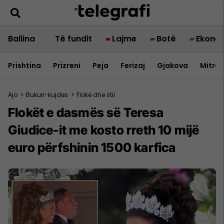
Ballina
Të fundit
Lajme
Botë
Ekono
Prishtina
Prizreni
Peja
Ferizaj
Gjakova
Mitrov
Ajo
>
Bukuri-kujdes
>
Flokë dhe stil
Flokët e dasmës së Teresa
Giudice-it me kosto rreth 10 mijë
euro përfshinin 1500 karfica