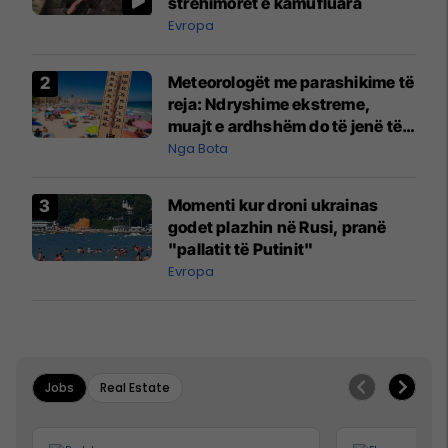
strehimoret e kamufluara
Evropa
Meteorologët me parashikime të
reja: Ndryshime ekstreme,
muajt e ardhshëm do të jenë të
pazakontë
Nga Bota
Momenti kur droni ukrainas
godet plazhin në Rusi, pranë
"pallatit të Putinit"
Evropa
Jobs
Real Estate