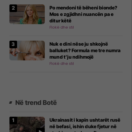
Po mendoni të bëheni bionde?
Mos e zgjidhni nuancën pa e
ditur këtë
Flokë dhe stil
Nuk e dini nëse ju shkojnë
balluket? Formula me tre numra
mund t’ju ndihmojë
Flokë dhe stil
Në trend Botë
Ukrainasit i kapin ushtarët rusë
në befasi, ishin duke fjetur në