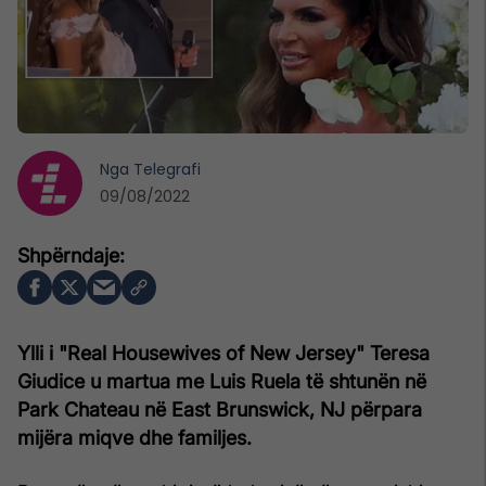
Nga
Telegrafi
09/08/2022
Ylli i "Real Housewives of New Jersey" Teresa
Giudice u martua me Luis Ruela të shtunën në
Park Chateau në East Brunswick, NJ përpara
mijëra miqve dhe familjes.