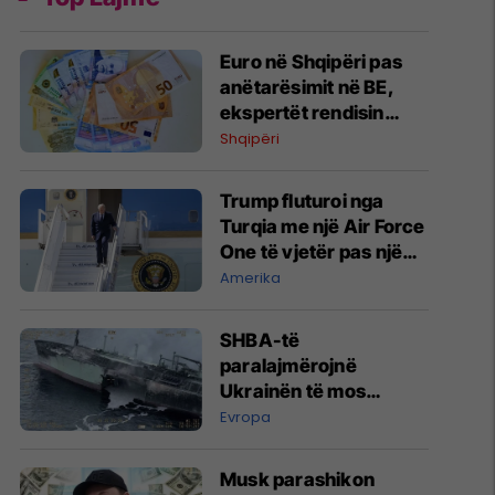
Euro në Shqipëri pas
anëtarësimit në BE,
ekspertët rendisin
përfitimet ekonomike
Shqipëri
Trump fluturoi nga
Turqia me një Air Force
One të vjetër pas një
kërcënimi të
Amerika
besueshëm nga Irani
dhe ‘proksit’ e tij
SHBA-të
paralajmërojnë
Ukrainën të mos
sulmojë anijet jo-ruse
Evropa
Musk parashikon