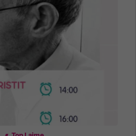
Top Lajme