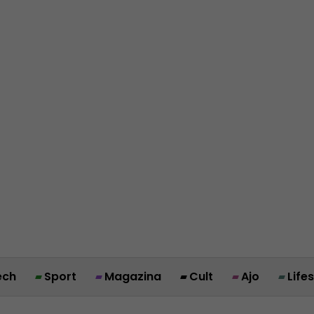
ech
Sport
Magazina
Cult
Ajo
Life