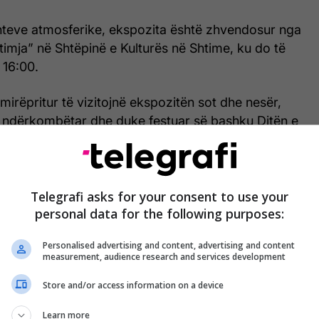
hteve atmosferike, ekspozita është zhvendosur nga
imja” në Shtëpinë e Kulturës në Shtime, ku do të
 16:00.
 mirëpritur të vizitojnë ekspozitën sot dhe nesër,
in ndërkombëtar dhe duke festuar së bashku Ditën e
/
Telegrafi
/
Telegrafi asks for your consent to use your
personal data for the following purposes:
Personalised advertising and content, advertising and content
measurement, audience research and services development
Store and/or access information on a device
Learn more