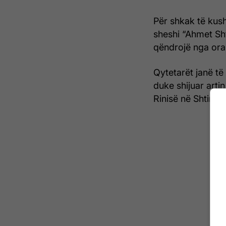
Për shkak të kus
sheshi “Ahmet Sht
qëndrojë nga ora
Qytetarët janë të
duke shijuar art
Rinisë në Shtime. 