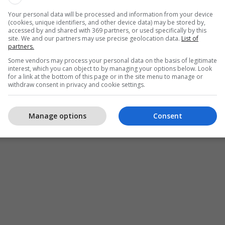
Your personal data will be processed and information from your device
(cookies, unique identifiers, and other device data) may be stored by,
accessed by and shared with 369 partners, or used specifically by this
site. We and our partners may use precise geolocation data.
List of
partners.
Some vendors may process your personal data on the basis of legitimate
interest, which you can object to by managing your options below. Look
for a link at the bottom of this page or in the site menu to manage or
withdraw consent in privacy and cookie settings.
Manage options
Consent