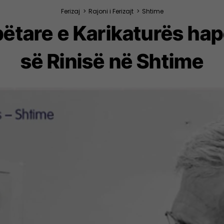
Ferizaj
>
Rajoni i Ferizajt
>
Shtime
tare e Karikaturës hape
së Rinisë në Shtime