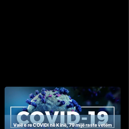
Valë e re COVIDI në Kinë, 79 mijë raste vetëm