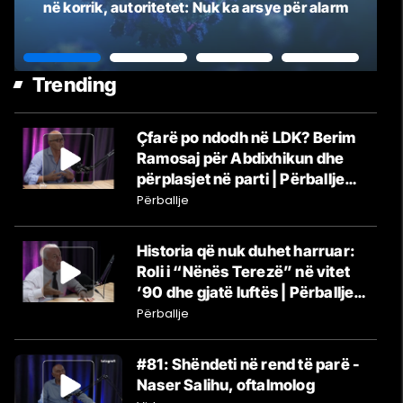
në korrik, autoritetet: Nuk ka arsye për alarm
Trending
Çfarë po ndodh në LDK? Berim
Ramosaj për Abdixhikun dhe
përplasjet në parti | Përballje
#39
Përballje
Historia që nuk duhet harruar:
Roli i “Nënës Terezë” në vitet
’90 dhe gjatë luftës | Përballje
#40
Përballje
#81: Shëndeti në rend të parë -
Naser Salihu, oftalmolog