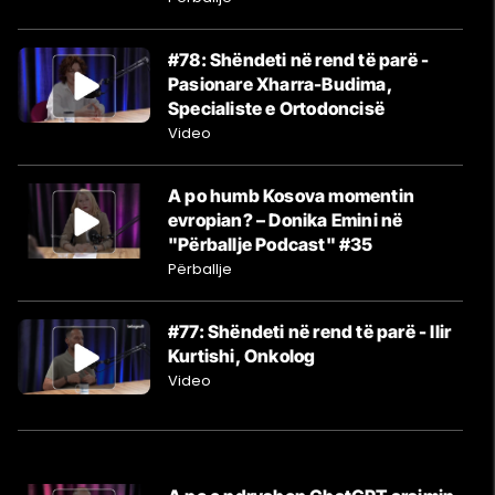
#78: Shëndeti në rend të parë -
Pasionare Xharra-Budima,
Specialiste e Ortodoncisë
Video
A po humb Kosova momentin
evropian? – Donika Emini në
"Përballje Podcast" #35
Përballje
#77: Shëndeti në rend të parë - Ilir
Kurtishi, Onkolog
Video