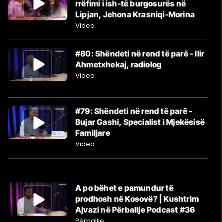
rrëfimi i ish-të burgosurës në
Lipjan, Jehona Krasniqi-Morina
Video
#80: Shëndeti në rend të parë - Ilir
Ahmetxhekaj, radiolog
Video
#79: Shëndeti në rend të parë -
Bujar Gashi, Specialist i Mjekësisë
Familjare
Video
A po bëhet e pamundur të
prodhosh në Kosovë? | Kushtrim
Ajvazi në Përballje Podcast #36
Përballje