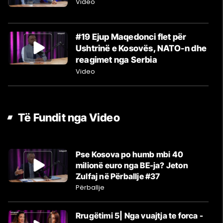
Video
#19 Ejup Maqedonci flet për
Ushtrinë e Kosovës, NATO-n dhe
reagimet nga Serbia
Video
Të Fundit nga Video
Pse Kosova po humb mbi 40
milionë euro nga BE-ja? Jeton
Zulfaj në Përballje #37
Përballje
Rrugëtimi 5| Nga vuajtja te forca -