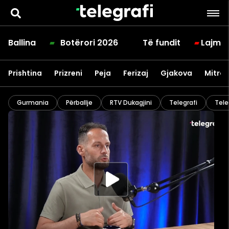
Ballina
Botërori 2026
Të fundit
Lajme
Prishtina
Prizreni
Peja
Ferizaj
Gjakova
Mitrov
Gurmania
Përballje
RTV Dukagjini
Telegrafi
Tele