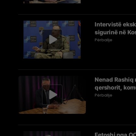
Intervistë eks
sigurinë në Ko
Përballje
Nenad Rashiq n
qershorit, kom
Përballje
Fetoshi nga O