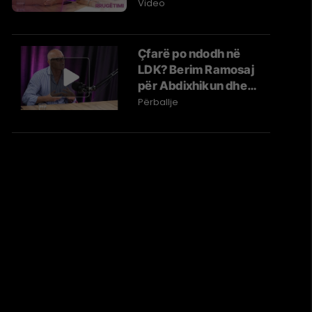
dhe ICT Women of the
Video
Year
Çfarë po ndodh në
LDK? Berim Ramosaj
për Abdixhikun dhe
përplasjet në parti |
Përballje
Përballje #39