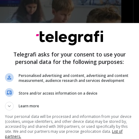
Telegrafi asks for your consent to use your
personal data for the following purposes:
Personalised advertising and content, advertising and content
measurement, audience research and services development
 - Sweden and Denmark take first measures in
Store and/or access information on a device
ools
In
Learn more
Your personal data will be processed and information from your device
(cookies, unique identifiers, and other device data) may be stored by,
accessed by and shared with 369 partners, or used specifically by this
site. We and our partners may use precise geolocation data.
List of
partners.