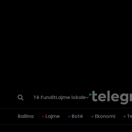
Të Fundit
Lajme lokale
Ballina
Lajme
Botë
Ekonomi
T