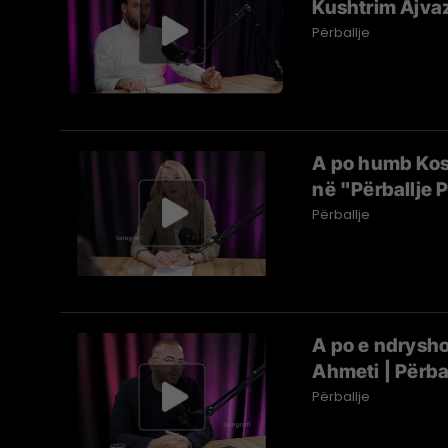
Kushtrim Ajvaz
Përballje
A po humb Kos
në "Përballje 
Përballje
A po e ndrysh
Ahmeti | Përba
Përballje