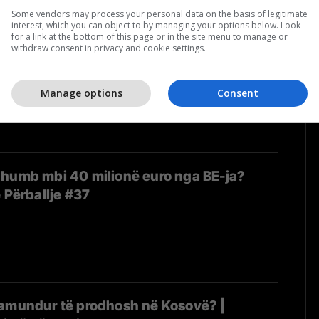
Some vendors may process your personal data on the basis of legitimate
interest, which you can object to by managing your options below. Look
for a link at the bottom of this page or in the site menu to manage or
k duhet harruar: Roli i “Nënës Terezë” në
withdraw consent in privacy and cookie settings.
jatë luftës | Përballje #40
Manage options
Consent
 humb mbi 40 milionë euro nga BE-ja?
 Përballje #37
pamundur të prodhosh në Kosovë? |