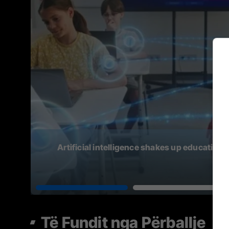
Artificial intelligence shakes up education
sch
Të Fundit nga Përballje