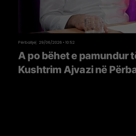
Përballje
29/06/2026 • 10:52
A po bëhet e pamundur t
Kushtrim Ajvazi në Përba