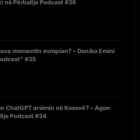
i në Përballje Podcast #36
ova momentin evropian? – Donika Emini
Podcast" #35
on ChatGPT arsimin në Kosovë? – Agon
llje Podcast #34