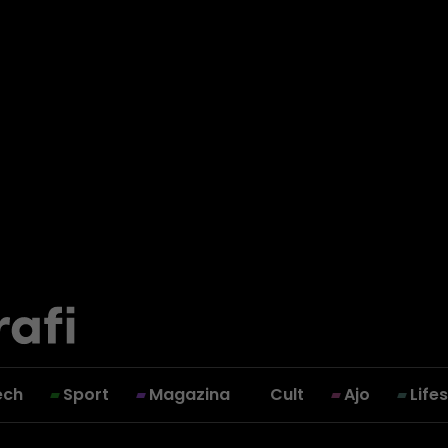
ech
Sport
Magazina
Cult
Ajo
Life