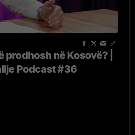
ë prodhosh në Kosovë? |
llje Podcast #36