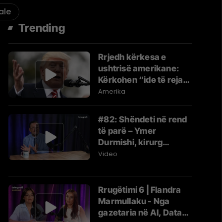
ale
Trending
Rrjedh kërkesa e
ushtrisë amerikane:
Kërkohen “ide të reja
dhe jokonvencionale”
Amerika
për ta ndëshkuar Iranin
#82: Shëndeti në rend
të parë – Ymer
Durmishi, kirurg
abdominal
Video
Rrugëtimi 6 | Flandra
Marmullaku - Nga
gazetaria në AI, Data4x