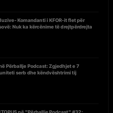
kluzive- Komandanti i KFOR-it flet për
sovë: Nuk ka kërcënime të drejtpërdrejta
ë Përballje Podcast: Zgjedhjet e 7
uniteti serb dhe këndvështrimi tij
CTOPUS në "Përballje Podcast" #32: