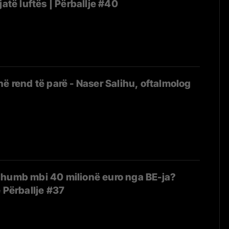
jatë luftës | Përballje #40
në rend të parë - Naser Salihu, oftalmolog
 humb mbi 40 milionë euro nga BE-ja?
 Përballje #37