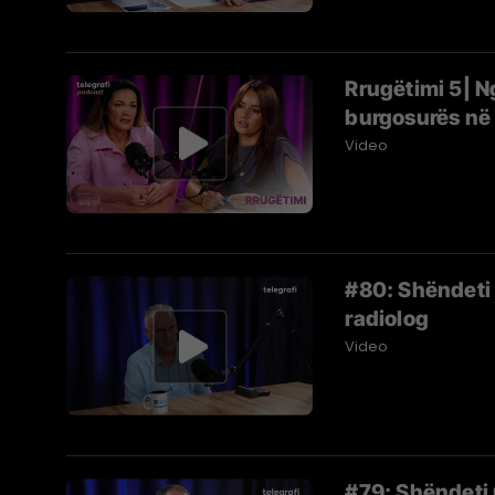
Rrugëtimi 5| Nga
burgosurës në 
Video
#80: Shëndeti 
radiolog
Video
#79: Shëndeti n