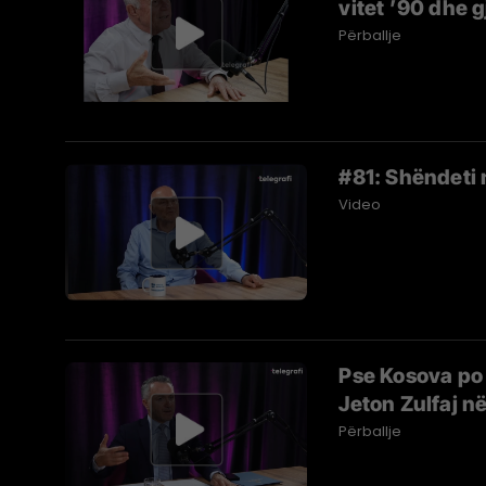
vitet ’90 dhe g
Përballje
#81: Shëndeti 
Video
Pse Kosova po
Jeton Zulfaj në
Përballje