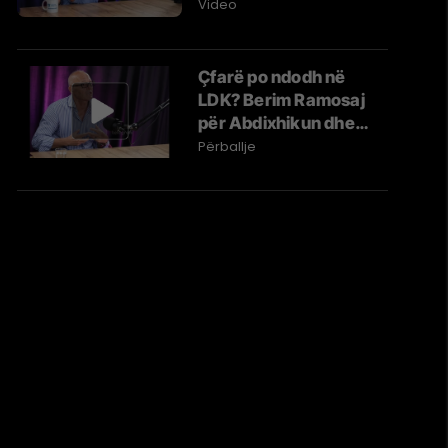
abdominal
Video
Çfarë po ndodh në
LDK? Berim Ramosaj
për Abdixhikun dhe
përplasjet në parti |
Përballje
Përballje #39