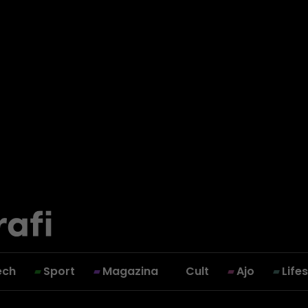
ech
Sport
Magazina
Cult
Ajo
Life