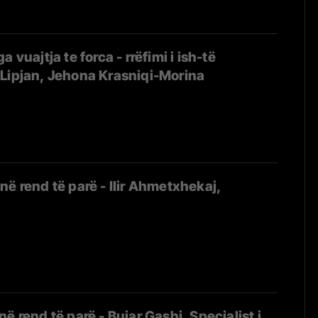
 vuajtja te forca - rrëfimi i ish-të
Lipjan, Jehona Krasniqi-Morina
në rend të parë - Ilir Ahmetxhekaj,
ë rend të parë - Bujar Gashi, Specialist i