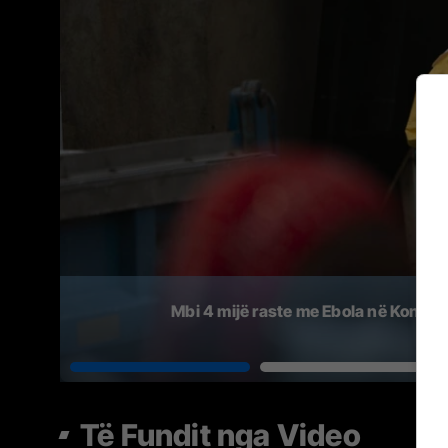
Mbi 4 mijë raste me Ebola në Kongo s
Të Fundit nga Video