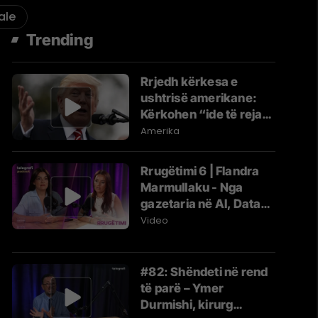
ale
Trending
Rrjedh kërkesa e
ushtrisë amerikane:
Kërkohen “ide të reja
dhe jokonvencionale”
Amerika
për ta ndëshkuar Iranin
Rrugëtimi 6 | Flandra
Marmullaku - Nga
gazetaria në AI, Data4x
dhe ICT Women of the
Video
Year
#82: Shëndeti në rend
të parë – Ymer
Durmishi, kirurg