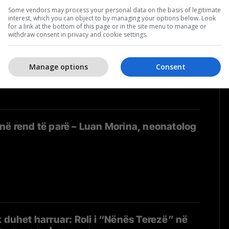
Some vendors may process your personal data on the basis of legitimate
interest, which you can object to by managing your options below. Look
for a link at the bottom of this page or in the site menu to manage or
 ende prioritet në Washington? – Mulliqi i
withdraw consent in privacy and cookie settings.
 America” në Përballje #41
Manage options
Consent
në rend të parë – Luan Morina, neonatolog
k duhet harruar: Roli i “Nënës Terezë” në