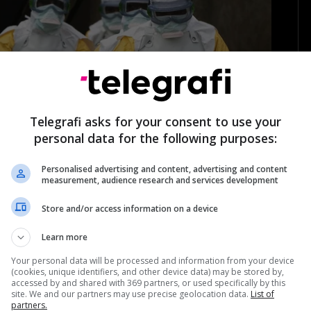
Telegrafi asks for your consent to use your
personal data for the following purposes:
Personalised advertising and content, advertising and content
measurement, audience research and services development
Store and/or access information on a device
P
hpërthimi i dytë më i madh në histori
Learn more
Your personal data will be processed and information from your device
(cookies, unique identifiers, and other device data) may be stored by,
accessed by and shared with 369 partners, or used specifically by this
site. We and our partners may use precise geolocation data.
List of
partners.