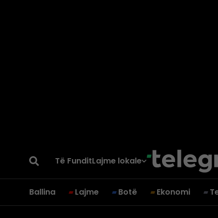
Të Fundit
Lajme lokale
Ballina
Lajme
Botë
Ekonomi
T