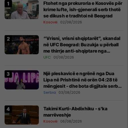
Ftohet nga prokuroria e Kosovës për
krime lufte, ish-gjenerali serb thotë
se dikush e tradhtoi në Beograd
Kosovë
02/08/2026
“Vrisni, vrisni shqiptarët”, skandal
në UFC Beograd: Buzukja u përball
me thirrje anti-shqiptare nga
tribunat
UFC
01/08/2026
Një pleskavicë e ngrënë nga Dua
Lipa në Prishtinë në orën 04:28 të
mëngjesit - dhe bota digjitale serbe
shpall gjendjen e luftës
Serbia
03/08/2026
Takimi Kurti-Abdixhiku - s'ka
marrëveshje
Kosovë
06/08/2026