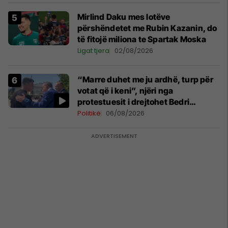
Mirlind Daku mes lotëve
përshëndetet me Rubin Kazanin, do
të fitojë miliona te Spartak Moska
Ligat tjera
02/08/2026
“Marre duhet me ju ardhë, turp për
votat që i keni”, njëri nga
protestuesit i drejtohet Bedri
Hamzës
Politikë
06/08/2026