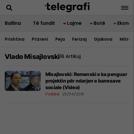
Ballina
Të fundit
Lajme
Botë
Ekono
Prishtina
Prizreni
Peja
Ferizaj
Gjakova
Mitrov
Vlado Misajlovski
16 Artikuj
Misajlovski: Remenski e ka penguar
projektin për ndarjen e banesave
sociale (Video)
Politikë
25/04/2016