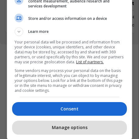
content measurement, audience research and
Recepsionist/e
Architect
services development
Prishtine
Prishtinë
Store and/or access information on a device
31 Gusht 2026
6 Shtator 
Learn more
Your personal data will be processed and information from
your device (cookies, unique identifiers, and other device
data) may be stored by, accessed by and shared with 369
partners, or used specifically by this site. We and our partners
may use precise geolocation data.
List of partners.
Some vendors may process your personal data on the basis
of legitimate interest, which you can object to by managing
your options below. Look for a link at the bottom of this page
or in the site menu to manage or withdraw consent in privacy
and cookie settings.
Consent
Manage options