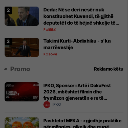
Deda: Nëse deri nesër nuk
konstituohet Kuvendi, të gjithë
deputetët do të bëjnë shkelje të
rëndë kushtetuese
Politikë
Takimi Kurti-Abdixhiku - s'ka
marrëveshje
Kosovë
Promo
Reklamo këtu
IPKO, Sponsor i Artë i DokuFest
2026, mbështet filmin dhe
frymëzon gjeneratën e re të
krijuesve
IPKO
Pashtetat MEKA - zgjedhje praktike
për mëngjes, piknik dhe rrugë