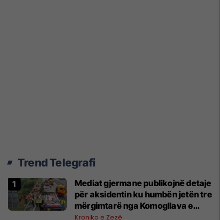
Trend Telegrafi
Mediat gjermane publikojnë detaje
për aksidentin ku humbën jetën tre
mërgimtarë nga Komogllava e
Ferizajt
Kronika e Zezë