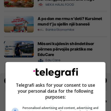
MEKA HALAL FOOD
A po don me rrnu n’deti? Kursimet
mund t’ju sjellin një banesë
Banka Ekonomike
Mësoni kujdesin shëndetësor
përmes përvojës praktike me
EduCare
Edu Care
Jobs
Real Estate
Telegrafi asks for your consent to use
your personal data for the following
purposes:
Padel Zone
Flex 
Personalised advertising and content, advertising and