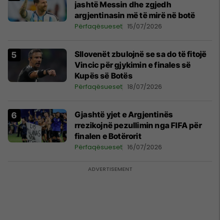
jashtë Messin dhe zgjedh
argjentinasin më të mirë në botë
Përfaqësueset
15/07/2026
Sllovenët zbulojnë se sa do të fitojë
Vincic për gjykimin e finales së
Kupës së Botës
Përfaqësueset
18/07/2026
Gjashtë yjet e Argjentinës
rrezikojnë pezullimin nga FIFA për
finalen e Botërorit
Përfaqësueset
16/07/2026