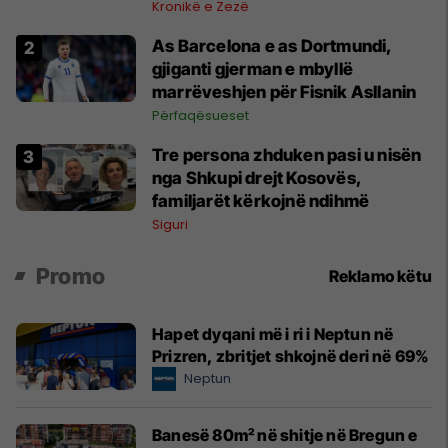
Shkupi u nisën drejt Kosovës
Kronikë e Zezë
As Barcelona e as Dortmundi,
gjiganti gjerman e mbyllë
marrëveshjen për Fisnik Asllanin
Përfaqësueset
Tre persona zhduken pasi u nisën
nga Shkupi drejt Kosovës,
familjarët kërkojnë ndihmë
Siguri
Promo
Reklamo këtu
Hapet dyqani më i ri i Neptun në
Prizren, zbritjet shkojnë deri në 69%
Neptun
Banesë 80m² në shitje në Bregun e