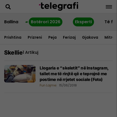
Ballina
Botërori 2026
Eksperti
Të fu
Prishtina
Prizreni
Peja
Ferizaj
Gjakova
Mitrov
Skellie
1 Artikuj
Llogaria e “skeletit” në Instagram,
tallet me të rinjtë që e teprojnë me
postime në rrjetet sociale (Foto)
Fun Lajme
15/06/2018