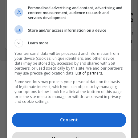
Personalised advertising and content, advertising and
content measurement, audience research and
Senior Product Designer (UX/UI) 4-
Senior Lead
services development
Day Workweek
.NET) 4-Da
Store and/or access information on a device
Prishtinë
Prishtinë
7 Gusht 2026
5 Gusht 2
Learn more
Your personal data will be processed and information from
your device (cookies, unique identifiers, and other device
data) may be stored by, accessed by and shared with 369
partners, or used specifically by this site. We and our partners
may use precise geolocation data.
List of partners.
Some vendors may process your personal data on the basis
of legitimate interest, which you can object to by managing
your options below. Look for a link at the bottom of this page
or in the site menu to manage or withdraw consent in privacy
and cookie settings.
Consent