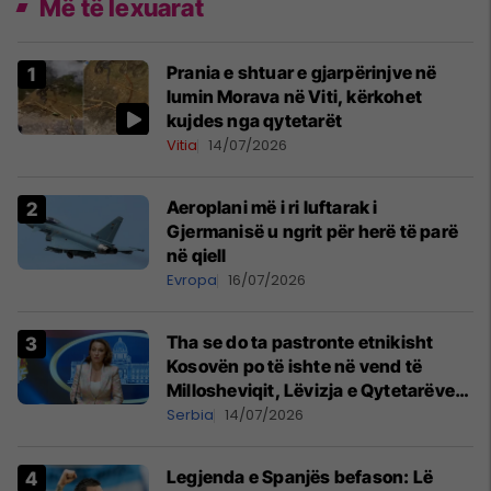
Më të lexuarat
Prania e shtuar e gjarpërinjve në
lumin Morava në Viti, kërkohet
kujdes nga qytetarët
Vitia
14/07/2026
Aeroplani më i ri luftarak i
Gjermanisë u ngrit për herë të parë
në qiell
Evropa
16/07/2026
Tha se do ta pastronte etnikisht
Kosovën po të ishte në vend të
Millosheviqit, Lëvizja e Qytetarëve
të Lirë në Serbi kërkon shkarkimin e
Serbia
14/07/2026
menjëhershëm të Snezhana
Paunoviq
Legjenda e Spanjës befason: Lë