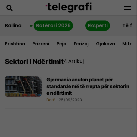
Ballina
Botërori 2026
Eksperti
Të fu
Prishtina
Prizreni
Peja
Ferizaj
Gjakova
Mitrov
Sektori I Ndërtimit
4 Artikuj
Gjermania anulon planet për
standarde më të rrepta për sektorin
e ndërtimit
Botë
25/09/2023