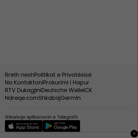
Rreth nesh
Politikat e Privatësisë
Na Kontaktoni
Prokurimi i Hapur
RTV Dukagjini
Deutsche Welle
ICK
Ndreqe.com
Shkabaj
Germin
Shkarkoje aplikacionin e Telegrafit
×