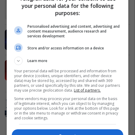
Frutex lanson në treg ART Ketchup
your personal data for the following
Frutex
purposes:
Personalised advertising and content, advertising and
content measurement, audience research and
MobiSIM: Internet kudo dhe 15%
services development
cashback
MobiSIM
Store and/or access information on a device
Learn more
AAB udhëheq arsimin privat në
rajon: Mbi 60 programe studimi për
Your personal data will be processed and information from
your device (cookies, unique identifiers, and other device
profesionet e së ardhmes
data) may be stored by, accessed by and shared with 369
Kolegji AAB
partners, or used specifically by this site. We and our partners
may use precise geolocation data.
List of partners.
Some vendors may process your personal data on the basis
NOVATRA Vermögensberatung -
of legitimate interest, which you can object to by managing
Partneri juaj për siguri familjare në
your options below. Look for a link at the bottom of this page
or in the site menu to manage or withdraw consent in privacy
Zvicër
and cookie settings.
NOVATRA