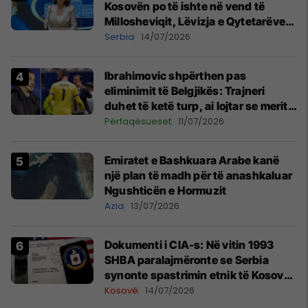
Kosovën po të ishte në vend të
Millosheviqit, Lëvizja e Qytetarëve
të Lirë në Serbi kërkon shkarkimin e
Serbia
14/07/2026
menjëhershëm të Snezhana
Paunoviq
Ibrahimovic shpërthen pas
eliminimit të Belgjikës: Trajneri
duhet të ketë turp, ai lojtar se meritoi
të luante
Përfaqësueset
11/07/2026
Emiratet e Bashkuara Arabe kanë
një plan të madh për të anashkaluar
Ngushticën e Hormuzit
Azia
13/07/2026
Dokumenti i CIA-s: Në vitin 1993
SHBA paralajmëronte se Serbia
synonte spastrimin etnik të Kosovës
dhe destabilizimin e Ballkanit
Kosovë
14/07/2026