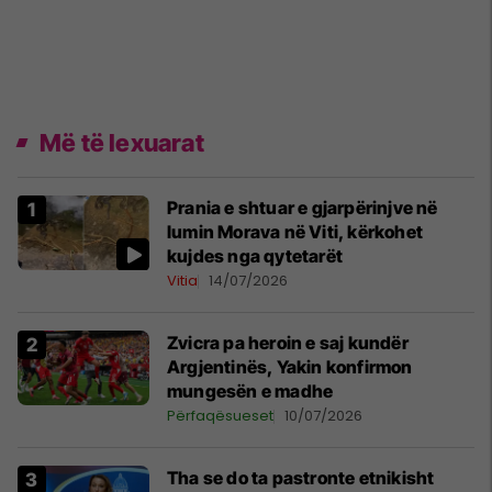
Më të lexuarat
Prania e shtuar e gjarpërinjve në
lumin Morava në Viti, kërkohet
kujdes nga qytetarët
Vitia
14/07/2026
Zvicra pa heroin e saj kundër
Argjentinës, Yakin konfirmon
mungesën e madhe
Përfaqësueset
10/07/2026
Tha se do ta pastronte etnikisht