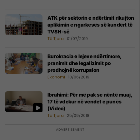
ATK për sektorin e ndërtimit rikujton
aplikimin e ngarkesës së kundërt të
TVSH-së
Të Tjera
01/07/2019
Burokracia e lejeve ndërtimore,
pranimit dhe legalizimit po
prodhojnë korrupsion
Ekonomi
13/06/2019
Ibrahimi: Për më pak se nëntë muaj,
17 të vdekur në vendet e punës
(Video)
Të Tjera
25/09/2018