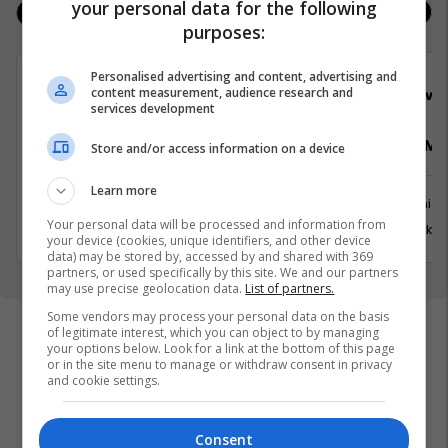
your personal data for the following
Jobs
Real Estate
purposes:
Personalised advertising and content, advertising and
content measurement, audience research and
Elkos Group
Viva 
services development
Punëtor në Depo
Pranues Mal
Store and/or access information on a device
Learn more
Xërxe
Kamenicë
Your personal data will be processed and information from
20 Gusht 2026
31 Korrik 
your device (cookies, unique identifiers, and other device
data) may be stored by, accessed by and shared with 369
partners, or used specifically by this site. We and our partners
may use precise geolocation data.
List of partners.
Some vendors may process your personal data on the basis
of legitimate interest, which you can object to by managing
your options below. Look for a link at the bottom of this page
or in the site menu to manage or withdraw consent in privacy
and cookie settings.
Consent