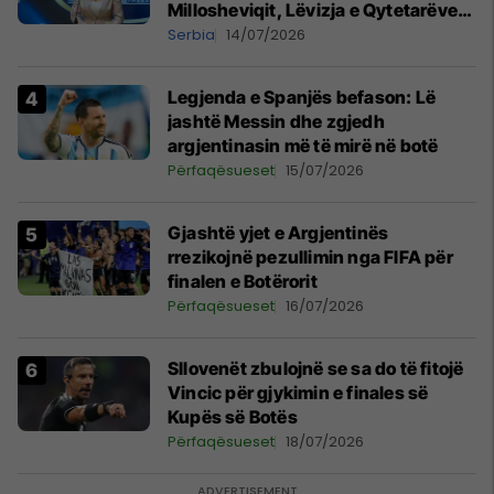
Millosheviqit, Lëvizja e Qytetarëve
të Lirë në Serbi kërkon shkarkimin e
Serbia
14/07/2026
menjëhershëm të Snezhana
Paunoviq
Legjenda e Spanjës befason: Lë
jashtë Messin dhe zgjedh
argjentinasin më të mirë në botë
Përfaqësueset
15/07/2026
Gjashtë yjet e Argjentinës
rrezikojnë pezullimin nga FIFA për
finalen e Botërorit
Përfaqësueset
16/07/2026
Sllovenët zbulojnë se sa do të fitojë
Vincic për gjykimin e finales së
Kupës së Botës
Përfaqësueset
18/07/2026