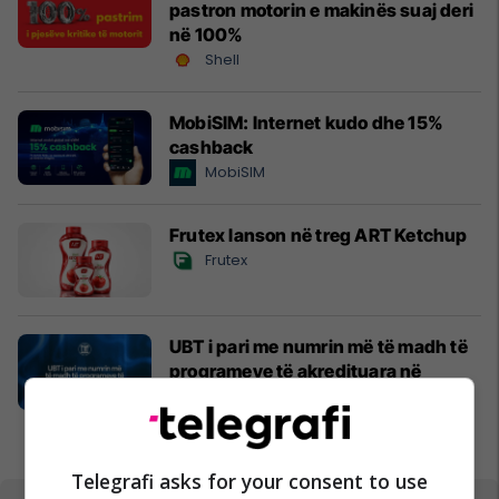
pastron motorin e makinës suaj deri
në 100%
Shell
MobiSIM: Internet kudo dhe 15%
cashback
MobiSIM
Frutex lanson në treg ART Ketchup
Frutex
UBT i pari me numrin më të madh të
programeve të akredituara në
sektorin privat
UBT
Telegrafi asks for your consent to use