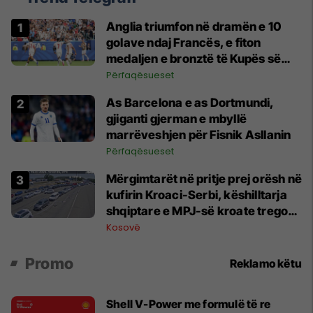
Anglia triumfon në dramën e 10
golave ndaj Francës, e fiton
medaljen e bronztë të Kupës së
Botës
Përfaqësueset
As Barcelona e as Dortmundi,
gjiganti gjerman e mbyllë
marrëveshjen për Fisnik Asllanin
Përfaqësueset
Mërgimtarët në pritje prej orësh në
kufirin Kroaci-Serbi, këshilltarja
shqiptare e MPJ-së kroate tregon
arsyet
Kosovë
Promo
Reklamo këtu
Shell V-Power me formulë të re