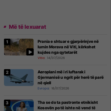
Më të lexuarat
Prania e shtuar e gjarpërinjve në
lumin Morava në Viti, kërkohet
kujdes nga qytetarët
Vitia
14/07/2026
Aeroplani më i ri luftarak i
Gjermanisë u ngrit për herë të parë
në qiell
Evropa
16/07/2026
Tha se do ta pastronte etnikisht
Kosovën po të ishte në vend të