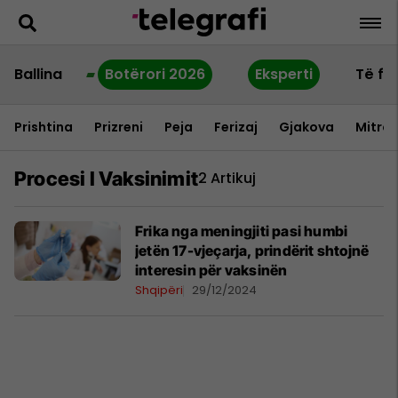
Ballina
Botërori 2026
Eksperti
Të fu
Prishtina
Prizreni
Peja
Ferizaj
Gjakova
Mitrov
Procesi I Vaksinimit
2 Artikuj
Frika nga meningjiti pasi humbi
jetën 17-vjeçarja, prindërit shtojnë
interesin për vaksinën
Shqipëri
29/12/2024