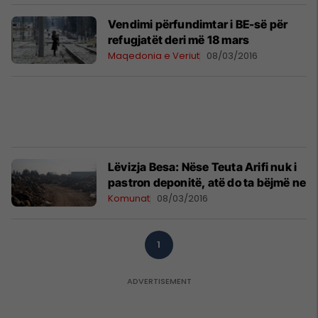
Vendimi përfundimtar i BE-së për
refugjatët deri më 18 mars
Maqedonia e Veriut
08/03/2016
Lëvizja Besa: Nëse Teuta Arifi nuk i
pastron deponitë, atë do ta bëjmë ne
Komunat
08/03/2016
1