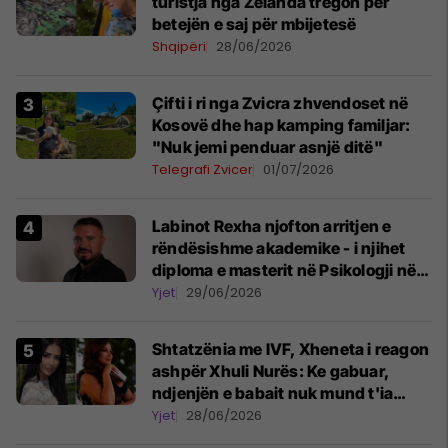
turistja nga Zelanda tregon për
betejën e saj për mbijetesë
Shqipëri
28/06/2026
Çifti i ri nga Zvicra zhvendoset në
Kosovë dhe hap kamping familjar:
"Nuk jemi penduar asnjë ditë"
Telegrafi Zvicer
01/07/2026
Labinot Rexha njofton arritjen e
rëndësishme akademike - i njihet
diploma e masterit në Psikologji në
Zvicër
Yjet
29/06/2026
Shtatzënia me IVF, Xheneta i reagon
ashpër Xhuli Nurës: Ke gabuar,
ndjenjën e babait nuk mund t'ia
plotësosh kurrë
Yjet
28/06/2026