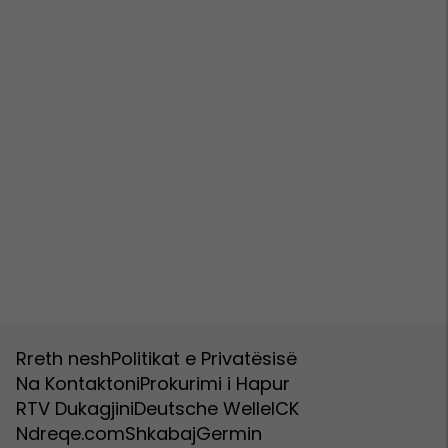
Rreth nesh
Politikat e Privatësisë
Na Kontaktoni
Prokurimi i Hapur
RTV Dukagjini
Deutsche Welle
ICK
Ndreqe.com
Shkabaj
Germin