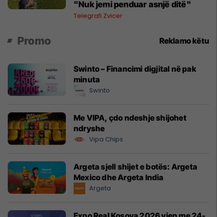
"Nuk jemi penduar asnjë ditë"
Telegrafi Zvicer
Promo
Reklamo këtu
Swinto – Financimi digjital në pak
minuta
Swinto
Me VIPA, çdo ndeshje shijohet
ndryshe
Vipa Chips
Argeta sjell shijet e botës: Argeta
Mexico dhe Argeta India
Argeta
Expo Real Kosova 2026 vjen me 24-