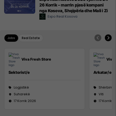
26 Korrik – marrin pjesë kompani
nga Kosova, Shqipëria dhe Mali i Zi
Expo Real Kosova
Jobs
Real Estate
Viva Fresh Store
Viva 
Sektorist/e
Arkatar/e
Logjistikë
Shërbime 
Suharekë
Viti
17 Korrik 2026
17 Korrik 