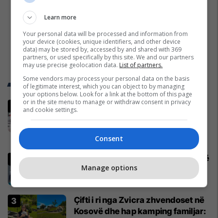
Learn more
Your personal data will be processed and information from
your device (cookies, unique identifiers, and other device
data) may be stored by, accessed by and shared with 369
partners, or used specifically by this site. We and our partners
may use precise geolocation data.
List of partners.
Some vendors may process your personal data on the basis
Trend Telegrafi
of legitimate interest, which you can object to by managing
your options below. Look for a link at the bottom of this page
or in the site menu to manage or withdraw consent in privacy
Pamjet e kamerave zbardhin
and cookie settings.
përleshjen mes familjarëve ku
mbetën të plagosur katër persona
Consent
Kosovë
Ngjarja e rëndë në Podujevë, tre të
Manage options
plagosur - policia jep detaje
Kronika e Zezë
Çifti i ri nga Zvicra zhvendoset në
Kosovë dhe hap kamping familjar: