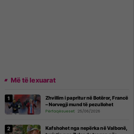
Më të lexuarat
Zhvillim i papritur në Botëror, Francë
– Norvegji mund të pezullohet
Përfaqësueset
25/06/2026
Kafshohet nga nepërka në Valbonë,