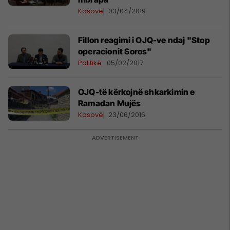
Kosovë
03/04/2019
Fillon reagimi i OJQ-ve ndaj "Stop
operacionit Soros"
Politikë
05/02/2017
OJQ-të kërkojnë shkarkimin e
Ramadan Mujës
Kosovë
23/06/2016