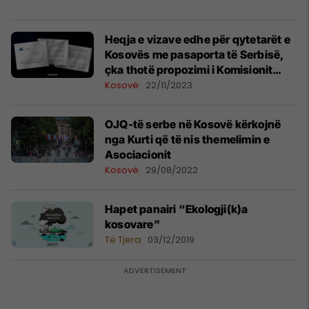
Heqja e vizave edhe për qytetarët e
Kosovës me pasaporta të Serbisë,
çka thotë propozimi i Komisionit
Evropian?
Kosovë
22/11/2023
OJQ-të serbe në Kosovë kërkojnë
nga Kurti që të nis themelimin e
Asociacionit
Kosovë
29/08/2022
Hapet panairi “Ekologji(k)a
kosovare”
Të Tjera
03/12/2019