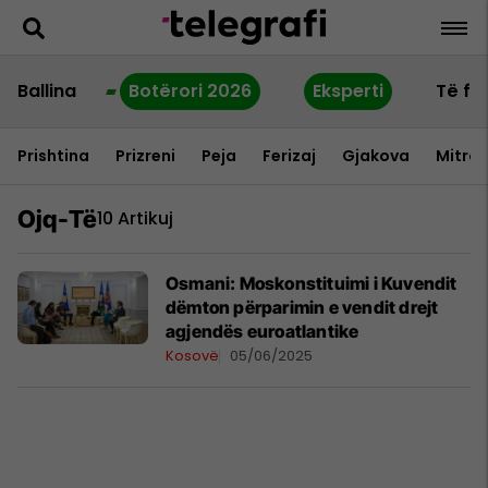
Ballina
Botërori 2026
Eksperti
Të fu
Prishtina
Prizreni
Peja
Ferizaj
Gjakova
Mitrov
Ojq-Të
10 Artikuj
Osmani: Moskonstituimi i Kuvendit
dëmton përparimin e vendit drejt
agjendës euroatlantike
Kosovë
05/06/2025