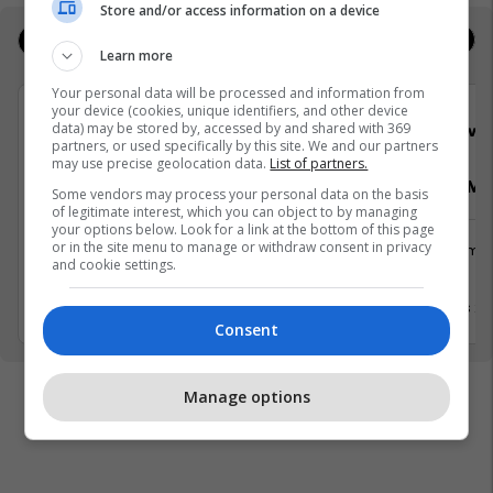
Store and/or access information on a device
Jobs
Real Estate
Learn more
Your personal data will be processed and information from
your device (cookies, unique identifiers, and other device
data) may be stored by, accessed by and shared with 369
Viva Fresh Store
Viva 
partners, or used specifically by this site. We and our partners
may use precise geolocation data.
List of partners.
Pranues Malli, Arkatare, Sektorist/e
Pranues Mall
Some vendors may process your personal data on the basis
of legitimate interest, which you can object to by managing
your options below. Look for a link at the bottom of this page
or in the site menu to manage or withdraw consent in privacy
Shërbime te Klientëve
Shërbime 
and cookie settings.
Suharekë
Prizren
31 Mars 2026
31 Mars 2
Consent
Manage options