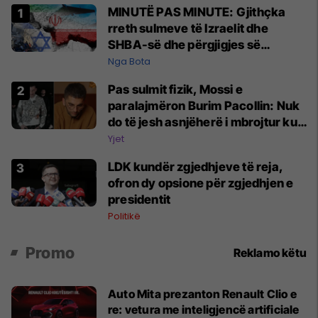
MINUTË PAS MINUTE: Gjithçka
rreth sulmeve të Izraelit dhe
SHBA-së dhe përgjigjes së
Teheranit
Nga Bota
Pas sulmit fizik, Mossi e
paralajmëron Burim Pacollin: Nuk
do të jesh asnjëherë i mbrojtur kur
flet keq për punën e tjetrit
Yjet
LDK kundër zgjedhjeve të reja,
ofron dy opsione për zgjedhjen e
presidentit
Politikë
Promo
Reklamo këtu
Auto Mita prezanton Renault Clio e
re: vetura me inteligjencë artificiale