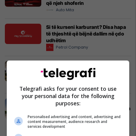
që njeh shoferin
Auto Mita
Si të kurseni karburant? Disa hapa
të thjeshtë që bëjnë dallim në çdo
udhëtim
Petrol Company
Raiffeisen Tech Kosova vazhdon të
forcojë pozicionin si qendër kyçe
teknologjike për RBI Group
Raiffeisen Tech Kosovo
Telegrafi asks for your consent to use
your personal data for the following
Kur vjen pranvera, vjen edhe ideja
purposes:
për të investuar ndryshe - Holiday In
2
Personalised advertising and content, advertising and
content measurement, audience research and
Edil Project
services development