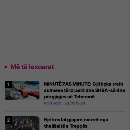
Më të lexuarat
MINUTË PAS MINUTE: Gjithçka rreth
sulmeve të Izraelit dhe SHBA-së dhe
përgjigjes së Teheranit
Nga Bota
28/02/2026
Një kristal gjigant nxirret nga
thellësitë e Trepçës