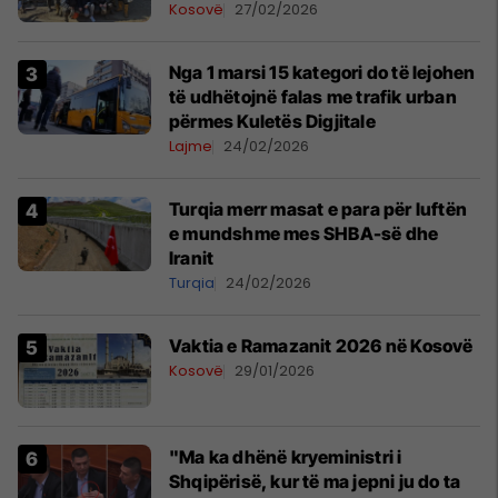
Kosovë
27/02/2026
Nga 1 marsi 15 kategori do të lejohen
të udhëtojnë falas me trafik urban
përmes Kuletës Digjitale
Lajme
24/02/2026
Turqia merr masat e para për luftën
e mundshme mes SHBA-së dhe
Iranit
Turqia
24/02/2026
Vaktia e Ramazanit 2026 në Kosovë
Kosovë
29/01/2026
"Ma ka dhënë kryeministri i
Shqipërisë, kur të ma jepni ju do ta