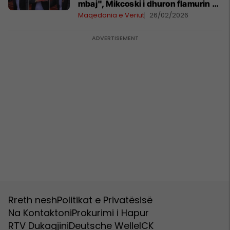
mbaj", Mikcoski i dhuron flamurin e
Maqedonisë deputetit Riad Shaqiri
Maqedonia e Veriut
26/02/2026
Rreth nesh
Politikat e Privatësisë
Na Kontaktoni
Prokurimi i Hapur
RTV Dukagjini
Deutsche Welle
ICK