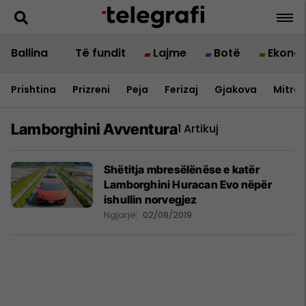
Ballina
Të fundit
Lajme
Botë
Ekono
Prishtina
Prizreni
Peja
Ferizaj
Gjakova
Mitrov
Lamborghini Avventura
1 Artikuj
Shëtitja mbresëlënëse e katër
Lamborghini Huracan Evo nëpër
ishullin norvegjez
Ngjarje
02/08/2019