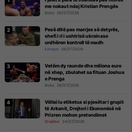
me nokaut ndaj Kristian Prengës
Boks
26/07/2026
Pesë ditë pas marrjes së detyrës,
shefi i ri i ushtrisë ukrainase
urdhëron kontroll të madh
Evropa
26/07/2026
Vetëm dy raunde dhe miliona euro
në xhep, zbulohet sa fituan Joshua
e Prenga
Boks
26/07/2026
Vëllai iu etiketua si pjesëtar i grupit
të Arkanit, Drejtori i Ekonomisë në
Prizren mohon pretendimet
Drejtësi
24/07/2026