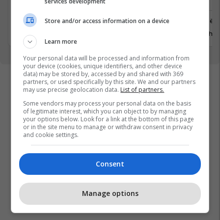
services development
Ferizaj
Prishtinë
Store and/or access information on a device
3 Gusht 2026
29 Gusht 
Learn more
Your personal data will be processed and information from
your device (cookies, unique identifiers, and other device
data) may be stored by, accessed by and shared with 369
partners, or used specifically by this site. We and our partners
may use precise geolocation data.
List of partners.
Some vendors may process your personal data on the basis
of legitimate interest, which you can object to by managing
your options below. Look for a link at the bottom of this page
or in the site menu to manage or withdraw consent in privacy
and cookie settings.
Consent
Manage options