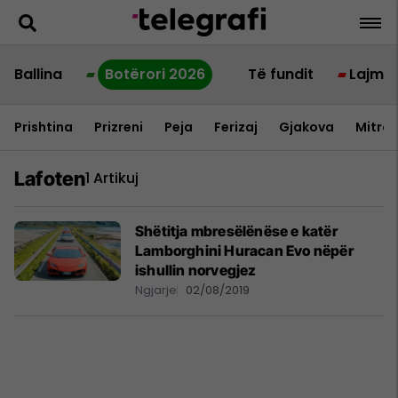
Ballina
Botërori 2026
Të fundit
Lajme
Prishtina
Prizreni
Peja
Ferizaj
Gjakova
Mitrov
Lafoten
1 Artikuj
Shëtitja mbresëlënëse e katër
Lamborghini Huracan Evo nëpër
ishullin norvegjez
Ngjarje
02/08/2019