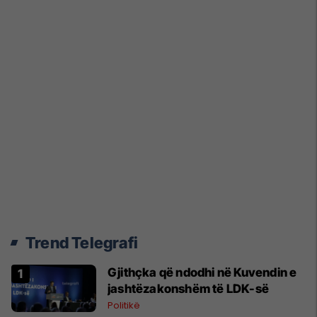
Trend Telegrafi
Gjithçka që ndodhi në Kuvendin e
jashtëzakonshëm të LDK-së
Politikë