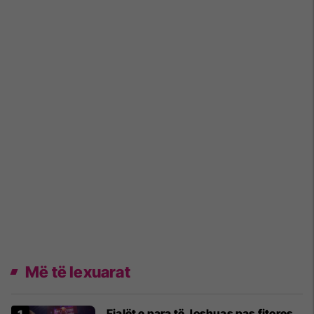
Më të lexuarat
Fjalët e para të Joshuas pas fitores