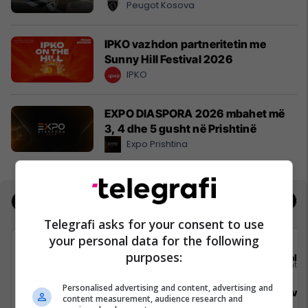
Peugot Kosova
IPKO vazhdon partneritetin me
Sunny Hill Festival 2026
IPKO
EXPO DIASPORA 2026 mbahet më
3, 4 dhe 5 gusht në Prishtinë
Expo Prishtina
Jobs
Real Estate
Telegrafi asks for your consent to use
your personal data for the following
purposes:
Elkos Group
Sola
Personalised advertising and content, advertising and
Specialist Mishi (Kasap)
Sales Deve
content measurement, audience research and
Manager