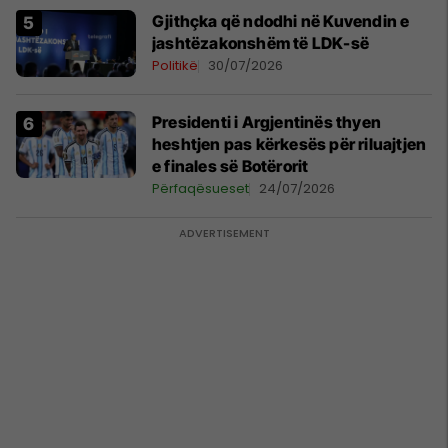
Gjithçka që ndodhi në Kuvendin e
jashtëzakonshëm të LDK-së
Politikë
30/07/2026
Presidenti i Argjentinës thyen
heshtjen pas kërkesës për riluajtjen
e finales së Botërorit
Përfaqësueset
24/07/2026