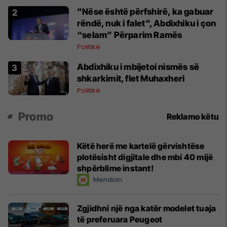
"Nëse është përfshirë, ka gabuar
rëndë, nuk i falet", Abdixhiku i çon
“selam” Përparim Ramës
Politikë
Abdixhiku i mbijetoi nismës së
shkarkimit, flet Muhaxheri
Politikë
Promo
Reklamo këtu
Këtë herë me kartelë gërvishtëse
plotësisht digjitale dhe mbi 40 mijë
shpërblime instant!
Meridian
Zgjidhni një nga katër modelet tuaja
të preferuara Peugeot