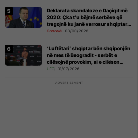
​Deklarata skandaloze e Daçiqit më
2020: Çka t'u bëjmë serbëve që
tregojnë ku janë varrosur shqiptarët
në Serbi
Kosovë
03/08/2026
‘Luftëtari’ shqiptar bën shqiponjën
në mes të Beogradit - serbët e
cilësojnë provokim, ai e cilëson
simbol të identitetit
UFC
31/07/2026