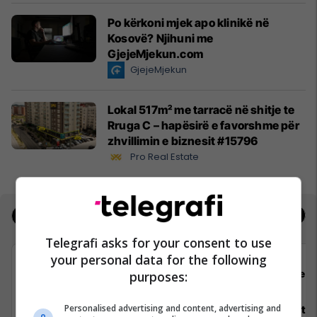
Po kërkoni mjek apo klinikë në
Kosovë? Njihuni me
GjejeMjekun.com
GjejeMjekun
Lokal 517m² me tarracë në shitje te
Rruga C – hapësirë e favorshme për
zhvillimin e biznesit #15796
Pro Real Estate
Jobs
Real Estate
Telegrafi asks for your consent to use
your personal data for the following
Padel Zone
Flex 
purposes:
Personalised advertising and content, advertising and
Recepsionist/e
Architect