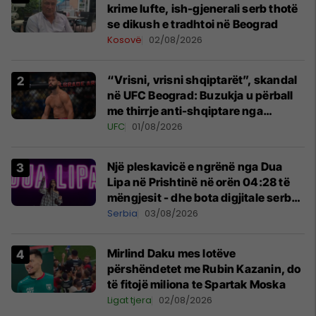
krime lufte, ish-gjenerali serb thotë
se dikush e tradhtoi në Beograd
Kosovë
02/08/2026
“Vrisni, vrisni shqiptarët”, skandal
në UFC Beograd: Buzukja u përball
me thirrje anti-shqiptare nga
tribunat
UFC
01/08/2026
Një pleskavicë e ngrënë nga Dua
Lipa në Prishtinë në orën 04:28 të
mëngjesit - dhe bota digjitale serbe
shpall gjendjen e luftës
Serbia
03/08/2026
Mirlind Daku mes lotëve
përshëndetet me Rubin Kazanin, do
të fitojë miliona te Spartak Moska
Ligat tjera
02/08/2026