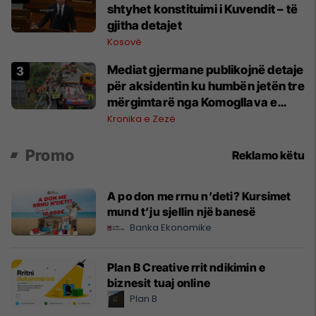
shtyhet konstituimi i Kuvendit – të
gjitha detajet
Kosovë
Mediat gjermane publikojnë detaje
për aksidentin ku humbën jetën tre
mërgimtarë nga Komogllava e
Ferizajt
Kronika e Zezë
Promo
Reklamo këtu
A po don me rrnu n’deti? Kursimet
mund t’ju sjellin një banesë
Banka Ekonomike
Plan B Creative rrit ndikimin e
biznesit tuaj online
Plan B