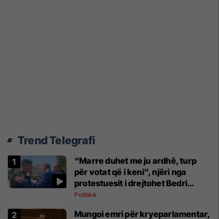
Trend Telegrafi
“Marre duhet me ju ardhë, turp
për votat që i keni”, njëri nga
protestuesit i drejtohet Bedri
Hamzës
Politikë
Mungoi emri për kryeparlamentar,