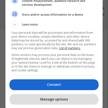
content measurement, audience research and
services development
Prishtine
Prishtinë
31 Gusht 2026
6 Shtator 
Store and/or access information on a device
Learn more
Your personal data will be processed and information from
your device (cookies, unique identifiers, and other device
data) may be stored by, accessed by and shared with 369
partners, or used specifically by this site. We and our partners
may use precise geolocation data.
List of partners.
Some vendors may process your personal data on the basis
of legitimate interest, which you can object to by managing
your options below. Look for a link at the bottom of this page
or in the site menu to manage or withdraw consent in privacy
and cookie settings.
Consent
Manage options