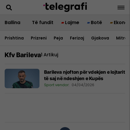
Ballina
Të fundit
Lajme
Botë
Ekono
Prishtina
Prizreni
Peja
Ferizaj
Gjakova
Mitrov
Kfv Barileva
1 Artikuj
Barileva njofton për vdekjen e lojtarit
të saj në ndeshjen e Kupës
Sport vendor
04/04/2026