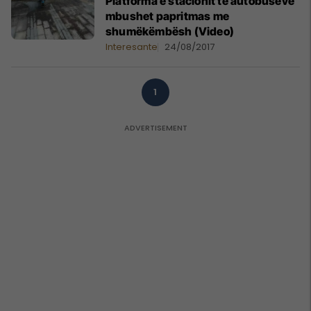
Platforma e stacionit të autobusëve
mbushet papritmas me
shumëkëmbësh (Video)
Interesante
24/08/2017
1