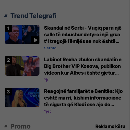
Trend Telegrafi
Skandal në Serbi - Vuçiq para një
salle të mbushur detyroi një grua
t’i tregojë fëmijës se nuk është
nëna e tij
Serbia
Labinot Rexha zbulon skandalin e
Big Brother VIP Kosova, publikon
videon kur Albës i është gjetur
telefoni në shtëpi
Yjet
Reagojnë familjarët e Benitës: Kjo
është marri, kishim informacione
të sigurta që Klodi ose ajo do
digjeshin për Hygertën
Yjet
Promo
Reklamo këtu