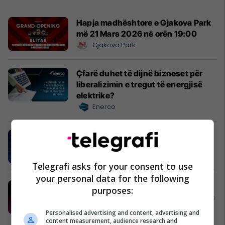
Hapja madhështore e Gjakova Park
më 21 Mars 2026 në orën 19:00
Gjakova Park
Çfarë duhet të dijnë bizneset për
liberalizimin e tregut të energjisë
elektrike?
Enerco
Padel Zone Prishtina po ndërton
kulturën e re urbane të sportit
Padel Zone Prishtina
Telegrafi asks for your consent to use
your personal data for the following
Telegrafi Jobs - platforma ku talenti
purposes:
juaj takohet me mundësitë e duhura
në karrierë
Personalised advertising and content, advertising and
Telegrafi Jobs
content measurement, audience research and