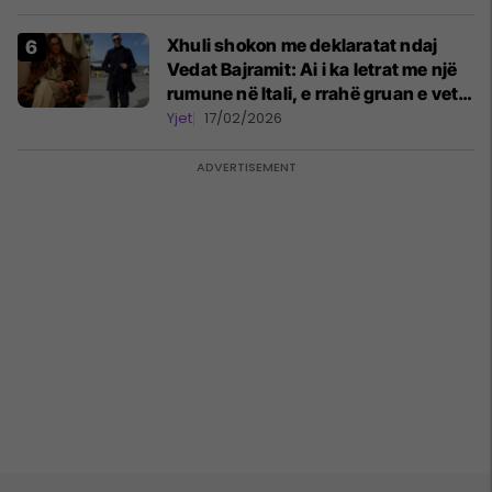
Xhuli shokon me deklaratat ndaj
Vedat Bajramit: Ai i ka letrat me një
rumune në Itali, e rrahë gruan e vet
dhe përdor narkotikë
Yjet
17/02/2026