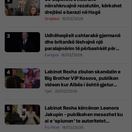
nënshkruajnë rezolutën, kërkohet
drejtësi e barazi në Hagë
Drejtësi
15/02/2026
Udhëheqësit ushtarakë gjermanë
dhe britanikë lëshojnë një
paralajmërim të përbashkët për
rrezikun e mundshëm rus
Evropa
16/02/2026
Labinot Rexha zbulon skandalin e
Big Brother VIP Kosova, publikon
videon kur Albës i është gjetur
telefoni në shtëpi
Yjet
20/02/2026
Labinot Rexha kërcënon Leonora
Jakupin - publikohen mesazhet ku
ai e 'spiunon' te autoritetet
zvicerane se nuk ka vizë pune
Po Flitet
18/02/2026