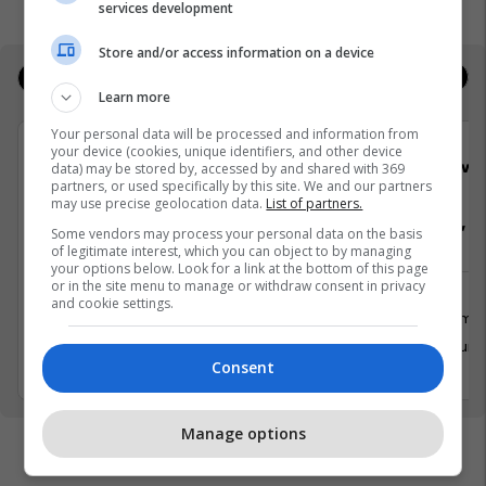
services development
Store and/or access information on a device
Jobs
Deals
Learn more
Your personal data will be processed and information from
your device (cookies, unique identifiers, and other device
Elkos Group
Viva 
data) may be stored by, accessed by and shared with 369
partners, or used specifically by this site. We and our partners
may use precise geolocation data.
List of partners.
Vozitës - Kategoria "C"
Arkatare, Se
Some vendors may process your personal data on the basis
of legitimate interest, which you can object to by managing
your options below. Look for a link at the bottom of this page
or in the site menu to manage or withdraw consent in privacy
and cookie settings.
Tjera
Shërbime 
27 Shkurt 2026
28 Shkurt
Consent
Manage options