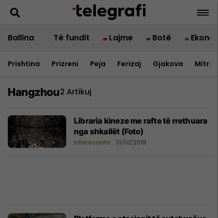
Ballina
Të fundit
Lajme
Botë
Ekono
Prishtina
Prizreni
Peja
Ferizaj
Gjakova
Mitrov
Hangzhou
2 Artikuj
Libraria kineze me rafte të rrethuara
nga shkallët (Foto)
Interesante
31/01/2019