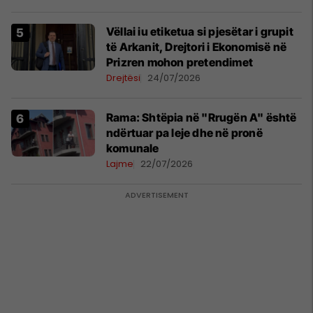
Vëllai iu etiketua si pjesëtar i grupit
të Arkanit, Drejtori i Ekonomisë në
Prizren mohon pretendimet
Drejtësi
24/07/2026
Rama: Shtëpia në "Rrugën A" është
ndërtuar pa leje dhe në pronë
komunale
Lajme
22/07/2026