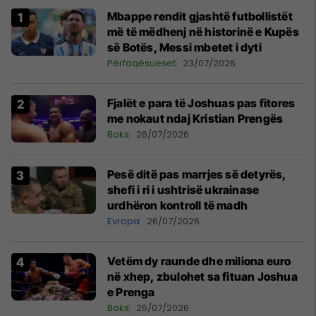
Mbappe rendit gjashtë futbollistët
më të mëdhenj në historinë e Kupës
së Botës, Messi mbetet i dyti
Përfaqësueset
23/07/2026
Fjalët e para të Joshuas pas fitores
me nokaut ndaj Kristian Prengës
Boks
26/07/2026
Pesë ditë pas marrjes së detyrës,
shefi i ri i ushtrisë ukrainase
urdhëron kontroll të madh
Evropa
26/07/2026
Vetëm dy raunde dhe miliona euro
në xhep, zbulohet sa fituan Joshua
e Prenga
Boks
26/07/2026