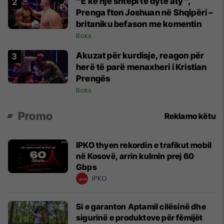
“E ke një shtëpi të dytë aty”,
Prenga fton Joshuan në Shqipëri –
britaniku befason me komentin
Boks
Akuzat për kurdisje, reagon për
herë të parë menaxheri i Kristian
Prengës
Boks
Promo
Reklamo këtu
IPKO thyen rekordin e trafikut mobil
në Kosovë, arrin kulmin prej 60
Gbps
IPKO
Si e garanton Aptamil cilësinë dhe
sigurinë e produkteve për fëmijët