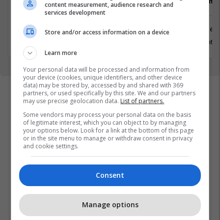
Senior Lead .NET Developer (C# /
Vozitës me 
content measurement, audience research and
.NET) 4-Day Workweek
services development
Prishtinë
Prishtinë
Store and/or access information on a device
13 Gusht 2
5 Gusht 2026
Learn more
Your personal data will be processed and information from
your device (cookies, unique identifiers, and other device
data) may be stored by, accessed by and shared with 369
partners, or used specifically by this site. We and our partners
may use precise geolocation data.
List of partners.
Some vendors may process your personal data on the basis
of legitimate interest, which you can object to by managing
your options below. Look for a link at the bottom of this page
or in the site menu to manage or withdraw consent in privacy
and cookie settings.
Consent
Manage options