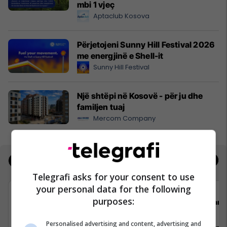
mbi 1 vjeç
Aptaclub Kosova
Përjetojeni Sunny Hill Festival 2026
me energjinë e Shell-it
Sunny Hill Festival
Një shtëpi në Kosovë - për ju dhe
familjen tuaj
Mercom Company
Jobs
Real Estate
Telegrafi asks for your consent to use
your personal data for the following
purposes:
cpit comparit GmbH
Darda
Personalised advertising and content, advertising and