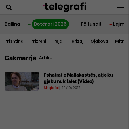
Ballina
Botërori 2026
Të fundit
Lajme
Prishtina
Prizreni
Peja
Ferizaj
Gjakova
Mitrov
Gakmarrja
1 Artikuj
Fshatrat e Mallakastrës, atje ku
gjaku nuk falet (Video)
Shqipëri
12/10/2017