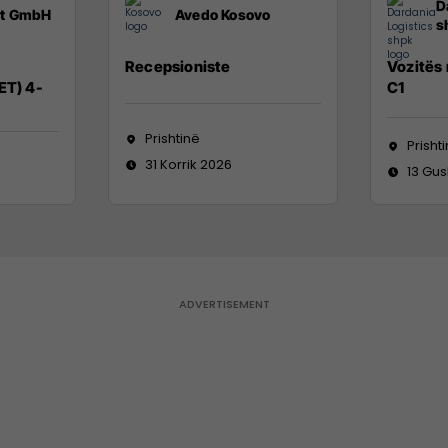
D
it GmbH
Avedo Kosovo
s
Recepsioniste
Vozitës
ET) 4-
C1
Prishtinë
Prisht
31 Korrik 2026
13 Gus