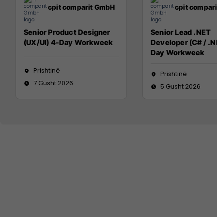
cpit comparit GmbH
cpit compar
Senior Product Designer
Senior Lead .NET
(UX/UI) 4-Day Workweek
Developer (C# / .N
Day Workweek
Prishtinë
Prishtinë
7 Gusht 2026
5 Gusht 2026