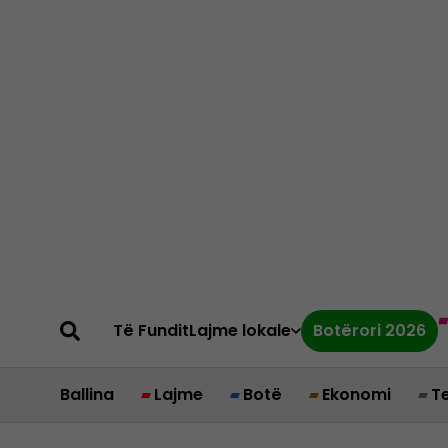
Të Fundit
Lajme lokale
Botërori 2026
Ballina
Lajme
Botë
Ekonomi
T