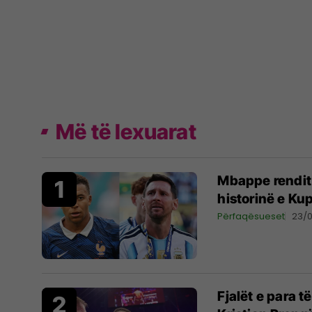
Më të lexuarat
Mbappe rendit 
historinë e Ku
Përfaqësueset
23/
Fjalët e para 