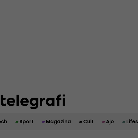
ech
Sport
Magazina
Cult
Ajo
Life