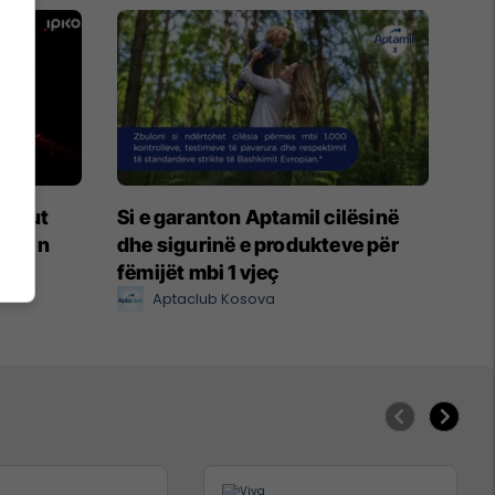
afikut
Si e garanton Aptamil cilësinë
kulmin
dhe sigurinë e produkteve për
fëmijët mbi 1 vjeç
Aptaclub Kosova