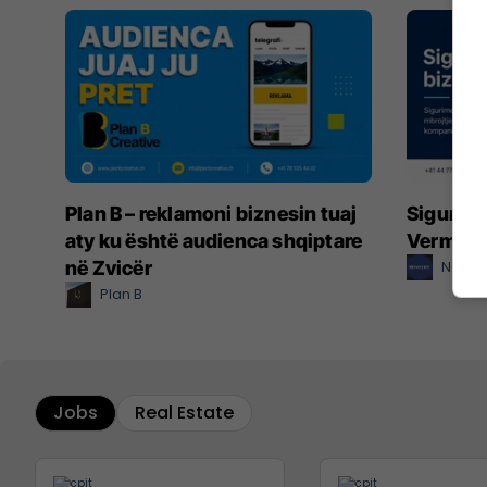
Plan B – reklamoni biznesin tuaj
Sigurimi
aty ku është audienca shqiptare
Vermöge
në Zvicër
NOVA
Plan B
Jobs
Real Estate