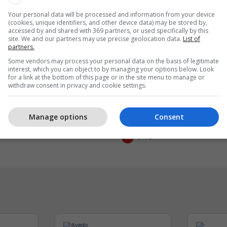
Your personal data will be processed and information from your device
(cookies, unique identifiers, and other device data) may be stored by,
accessed by and shared with 369 partners, or used specifically by this
site. We and our partners may use precise geolocation data.
List of
partners.
Some vendors may process your personal data on the basis of legitimate
interest, which you can object to by managing your options below. Look
for a link at the bottom of this page or in the site menu to manage or
withdraw consent in privacy and cookie settings.
 i biznesit me NOVATRA
IPKO thyen rekordin e tr
nsberatung AG
mobil në Kosovë, arrin 
Manage options
Consent
TRA
prej 60 Gbps
IPKO