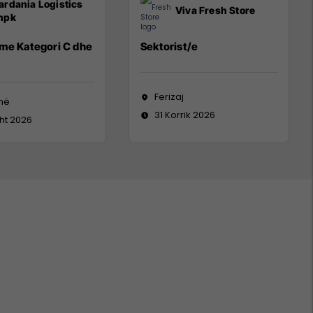
ardania Logistics
Viva Fresh Store
hpk
 me Kategori C dhe
Sektorist/e
Ferizaj
inë
31 Korrik 2026
ht 2026