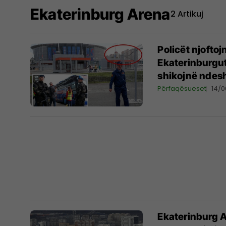
Ekaterinburg Arena
2 Artikuj
Policët njoftoj
Ekaterinburgu
shikojnë ndesh
Përfaqësueset
14/0
Ekaterinburg A