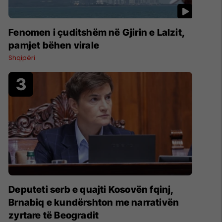
Fenomen i çuditshëm në Gjirin e Lalzit,
pamjet bëhen virale
Shqipëri
Deputeti serb e quajti Kosovën fqinj,
Brnabiq e kundërshton me narrativën
zyrtare të Beogradit