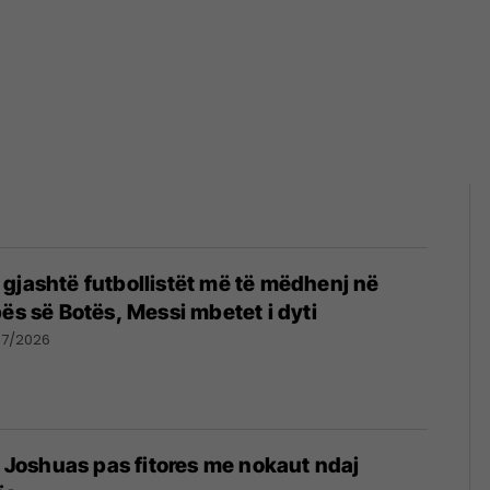
gjashtë futbollistët më të mëdhenj në
pës së Botës, Messi mbetet i dyti
07/2026
të Joshuas pas fitores me nokaut ndaj