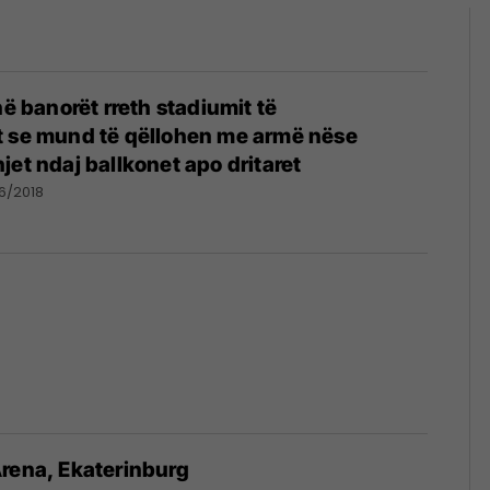
në banorët rreth stadiumit të
t se mund të qëllohen me armë nëse
jet ndaj ballkonet apo dritaret
6/2018
rena, Ekaterinburg