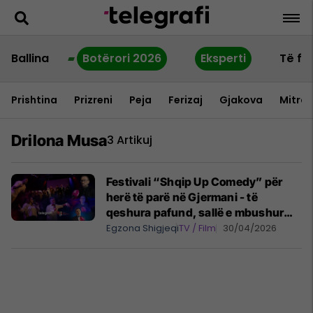
Ballina
Botërori 2026
Eksperti
Të fu
Prishtina
Prizreni
Peja
Ferizaj
Gjakova
Mitrov
Drilona Musa
3 Artikuj
Festivali “Shqip Up Comedy” për
herë të parë në Gjermani - të
qeshura pafund, sallë e mbushur
plot e atmosferë elektrizuese për
Egzona Shigjeqi
TV / Film
30/04/2026
diasporën