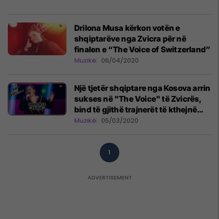
Drilona Musa kërkon votën e
shqiptarëve nga Zvicra për në
finalen e “The Voice of Switzerland”
Muzikë
06/04/2020
Një tjetër shqiptare nga Kosova arrin
sukses në "The Voice" të Zvicrës,
bind të gjithë trajnerët të kthejnë
karriget për të
Muzikë
05/03/2020
1