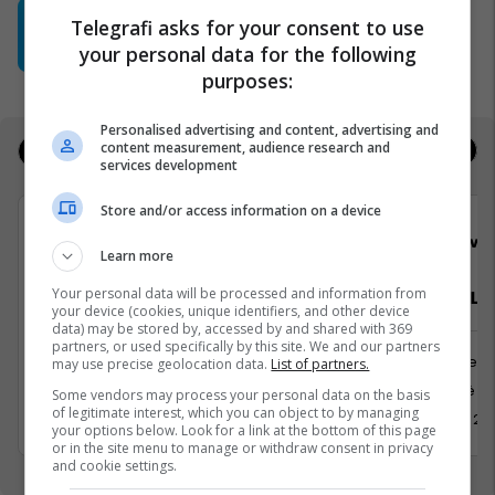
"Ku metën akllat?" - Heb’s
Telegrafi asks for your consent to use
paralajmëron diçka të re për verën
your personal data for the following
Heb's Kosova
purposes:
Personalised advertising and content, advertising and
content measurement, audience research and
Jobs
Real Estate
services development
Store and/or access information on a device
Viva Fresh Store
Viva 
Learn more
Your personal data will be processed and information from
Arkatar/e
Zyrtar/e Lig
your device (cookies, unique identifiers, and other device
data) may be stored by, accessed by and shared with 369
partners, or used specifically by this site. We and our partners
Shërbime te Klientëve
Juridike
may use precise geolocation data.
List of partners.
Krushë e madhe
Kosovë
Some vendors may process your personal data on the basis
of legitimate interest, which you can object to by managing
17 Korrik 2026
1 Korrik 20
your options below. Look for a link at the bottom of this page
or in the site menu to manage or withdraw consent in privacy
and cookie settings.