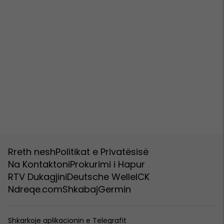
Rreth nesh
Politikat e Privatësisë
Na Kontaktoni
Prokurimi i Hapur
RTV Dukagjini
Deutsche Welle
ICK
Ndreqe.com
Shkabaj
Germin
Shkarkoje aplikacionin e Telegrafit