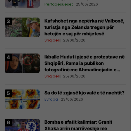
Përfaqësueset
25/06/2026
Kafshohet nga nepërka në Valbonë,
turistja nga Zelanda tregon për
betejën e saj për mbijetesë
Shqipëri
28/06/2026
Ikballe Huduti pjesë e protestave në
Shqipëri, Rama ia publikon
fotografinë me Ahmadinejadin e
Iranit
Shqipëri
25/06/2026
Sa do të zgjasë kjo valë e të nxehtit?
Evropa
23/06/2026
Bomba e afatit kalimtar: Granit
Xhaka arrin marrëveshje me