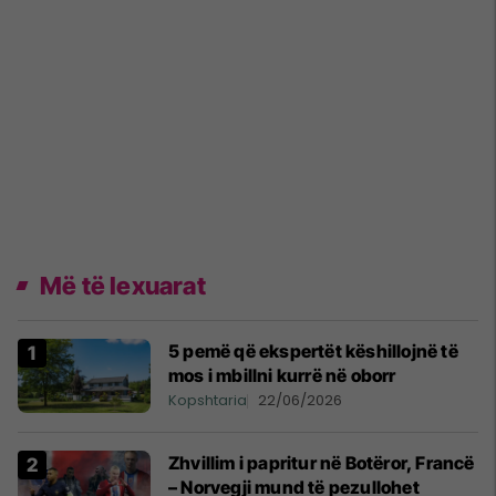
Më të lexuarat
5 pemë që ekspertët këshillojnë të
mos i mbillni kurrë në oborr
Kopshtaria
22/06/2026
Zhvillim i papritur në Botëror, Francë
– Norvegji mund të pezullohet