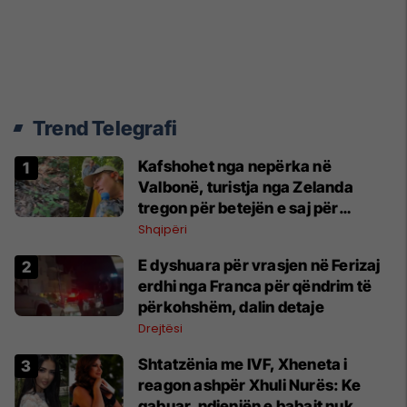
Trend Telegrafi
Kafshohet nga nepërka në
Valbonë, turistja nga Zelanda
tregon për betejën e saj për
mbijetesë
Shqipëri
E dyshuara për vrasjen në Ferizaj
erdhi nga Franca për qëndrim të
përkohshëm, dalin detaje
Drejtësi
Shtatzënia me IVF, Xheneta i
reagon ashpër Xhuli Nurës: Ke
gabuar, ndjenjën e babait nuk