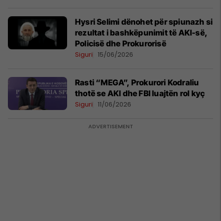
Hysri Selimi dënohet për spiunazh si
rezultat i bashkëpunimit të AKI-së,
Policisë dhe Prokurorisë
Siguri
15/06/2026
Rasti “MEGA”, Prokurori Kodraliu
thotë se AKI dhe FBI luajtën rol kyç
Siguri
11/06/2026