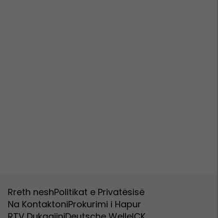
Rreth nesh
Politikat e Privatësisë
Na Kontaktoni
Prokurimi i Hapur
RTV Dukagjini
Deutsche Welle
ICK