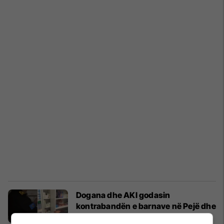
Dogana dhe AKI godasin
kontrabandën e barnave në Pejë dhe
Gjakovë