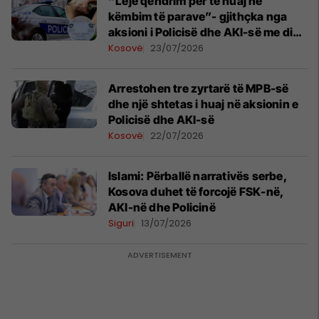
“Leje qëndrim për të huaj në
këmbim të parave”- gjithçka nga
aksioni i Policisë dhe AKI-së me disa
të arrestuar
Kosovë
23/07/2026
Arrestohen tre zyrtarë të MPB-së
dhe një shtetas i huaj në aksionin e
Policisë dhe AKI-së
Kosovë
22/07/2026
Islami: Përballë narrativës serbe,
Kosova duhet të forcojë FSK-në,
AKI-në dhe Policinë
Siguri
13/07/2026