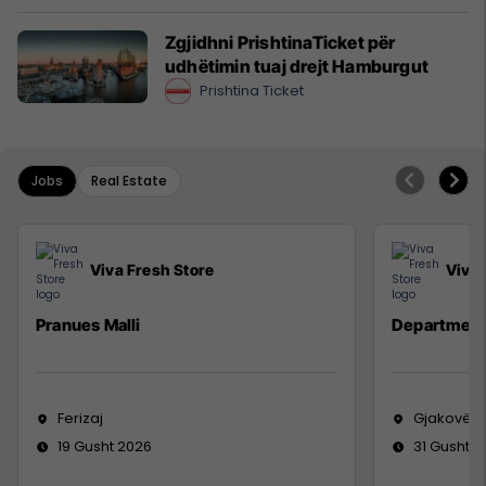
Zgjidhni PrishtinaTicket për
udhëtimin tuaj drejt Hamburgut
Prishtina Ticket
Jobs
Real Estate
Viva Fresh Store
Viva 
Pranues Malli
Department
Ferizaj
Gjakovë
19 Gusht 2026
31 Gusht 2