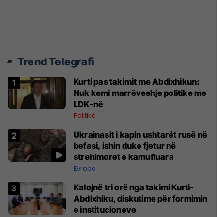
Trend Telegrafi
Kurti pas takimit me Abdixhikun:
Nuk kemi marrëveshje politike me
LDK-në
Politikë
Ukrainasit i kapin ushtarët rusë në
befasi, ishin duke fjetur në
strehimoret e kamufluara
Evropa
Kalojnë tri orë nga takimi Kurti-
Abdixhiku, diskutime për formimin
e institucioneve