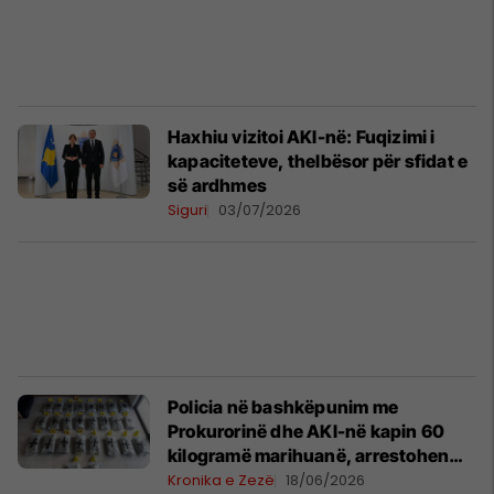
​Haxhiu vizitoi AKI-në: Fuqizimi i
kapaciteteve, thelbësor për sfidat e
së ardhmes
Siguri
03/07/2026
Policia në bashkëpunim me
Prokurorinë dhe AKI-në kapin 60
kilogramë marihuanë, arrestohen
edhe shtetas të huaj
Kronika e Zezë
18/06/2026