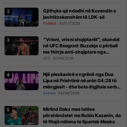
Gjithçka që ndodhi në Kuvendin e
jashtëzakonshëm të LDK-së
Politikë
30/07/2026
“Vrisni, vrisni shqiptarët”, skandal
në UFC Beograd: Buzukja u përball
me thirrje anti-shqiptare nga
tribunat
UFC
01/08/2026
Një pleskavicë e ngrënë nga Dua
Lipa në Prishtinë në orën 04:28 të
mëngjesit - dhe bota digjitale serbe
shpall gjendjen e luftës
Serbia
03/08/2026
Mirlind Daku mes lotëve
përshëndetet me Rubin Kazanin, do
të fitojë miliona te Spartak Moska