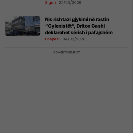
Siguri
22/03/2026
Nis rishtazi gjykimi në rastin
“Gylenistët”, Driton Gashi
deklarohet sërish i pafajshëm
Drejtësi
04/02/2026