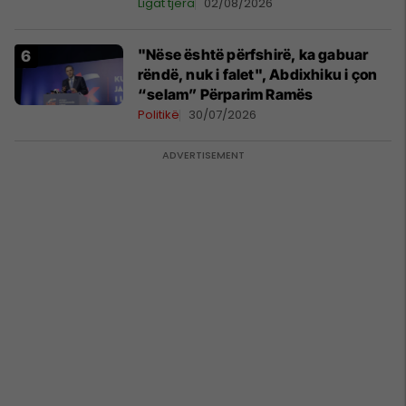
Ligat tjera
02/08/2026
"Nëse është përfshirë, ka gabuar
rëndë, nuk i falet", Abdixhiku i çon
“selam” Përparim Ramës
Politikë
30/07/2026