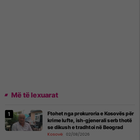
Më të lexuarat
Ftohet nga prokuroria e Kosovës për
krime lufte, ish-gjenerali serb thotë
se dikush e tradhtoi në Beograd
Kosovë
02/08/2026