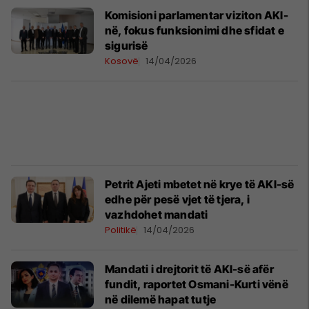
Komisioni parlamentar viziton AKI-
në, fokus funksionimi dhe sfidat e
sigurisë
Kosovë
14/04/2026
Petrit Ajeti mbetet në krye të AKI-së
edhe për pesë vjet të tjera, i
vazhdohet mandati
Politikë
14/04/2026
Mandati i drejtorit të AKI-së afër
fundit, raportet Osmani-Kurti vënë
në dilemë hapat tutje