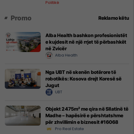
Politikë
Promo
Reklamo këtu
Alba Health bashkon profesionistët
e kujdesit në një rrjet të përbashkët
në Zvicër
Alba Health
Nga UBT në skenën botërore të
robotikës: Kosova drejt Koresë së
Jugut
UBT
Objekt 2475m² me qira në Sllatinë të
Madhe – hapësirë e përshtatshme
për zhvillimin e biznesit #16068
Pro Real Estate