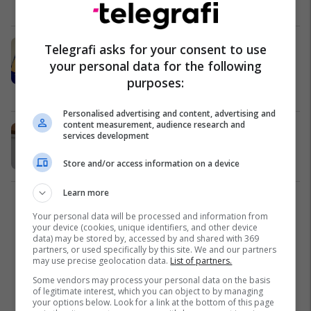
Shëndetësi
29/01/2026
KOSTT dhe AKI diskutojnë për
Telegrafi asks for your consent to use
forcimin e sigurisë së
your personal data for the following
infrastrukturës energjetike
purposes:
Energjetika
15/01/2026
Personalised advertising and content, advertising and
content measurement, audience research and
Lufta hibride dhe spiunazhi në
services development
Kosovë, flet Kurti
Kosovë
04/01/2026
Store and/or access information on a device
Learn more
1
Your personal data will be processed and information from
your device (cookies, unique identifiers, and other device
data) may be stored by, accessed by and shared with 369
partners, or used specifically by this site. We and our partners
may use precise geolocation data.
List of partners.
Some vendors may process your personal data on the basis
of legitimate interest, which you can object to by managing
your options below. Look for a link at the bottom of this page