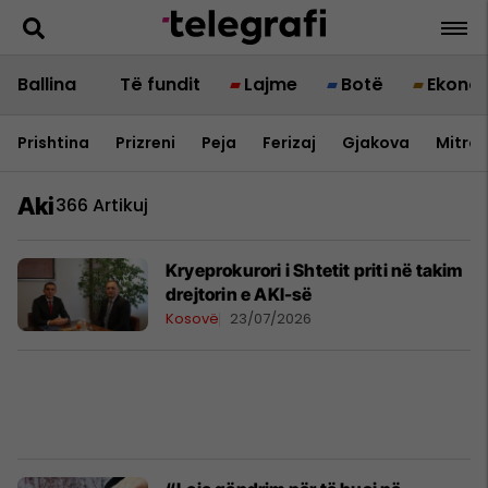
Ballina
Të fundit
Lajme
Botë
Ekono
Prishtina
Prizreni
Peja
Ferizaj
Gjakova
Mitrov
Aki
366 Artikuj
Kryeprokurori i Shtetit priti në takim
drejtorin e AKI-së
Kosovë
23/07/2026